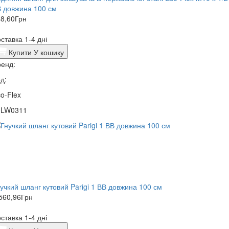
 довжина 100 см
8,60
Грн
ставка 1-4 дні
Купити
У кошику
енд:
д:
o-Flex
0LW0311
учкий шланг кутовий Parigi 1 ВВ довжина 100 см
560,96
Грн
ставка 1-4 дні