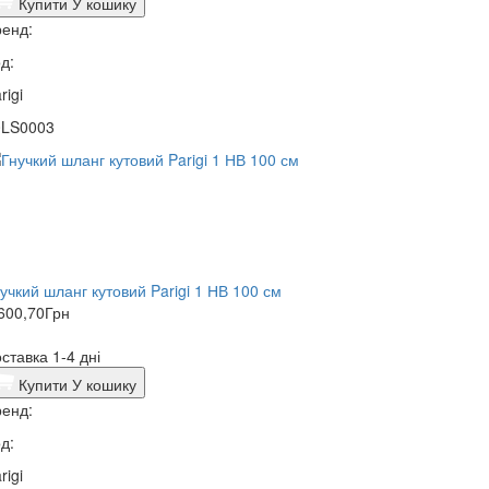
Купити
У кошику
енд:
д:
rigi
0LS0003
учкий шланг кутовий Parigi 1 НВ 100 см
600,70
Грн
ставка 1-4 дні
Купити
У кошику
енд:
д:
rigi