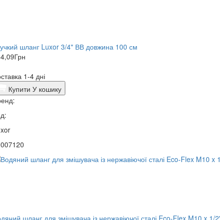
нучкий шланг Luxor 3/4" ВВ довжина 100 см
4,09
Грн
ставка 1-4 дні
Купити
У кошику
енд:
д:
xor
0007120
дяний шланг для змішувача із нержавіючої сталі Eco-Flex M10 x 1/2