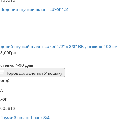
дяний гнучкий шланг Luxor 1/2" х 3/8" ВВ довжина 100 см
3,00
Грн
ставка 7-30 днів
Передзамовлення
У кошику
енд:
д:
xor
0005612