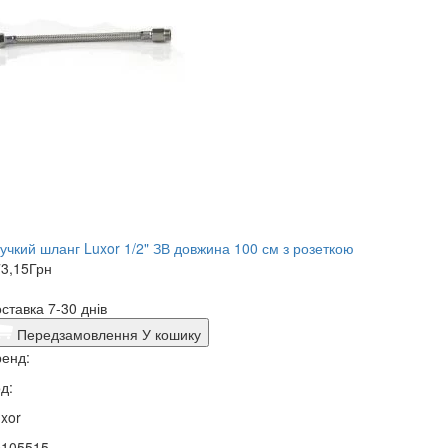
учкий шланг Luxor 1/2" ЗВ довжина 100 см з розеткою
3,15
Грн
ставка 7-30 днів
Передзамовлення
У кошику
енд:
д:
xor
0105515