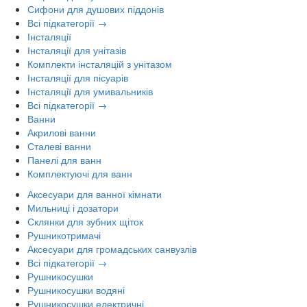
Сифони для душових піддонів
Всі підкатегорії →
Інсталяції
Інсталяції для унітазів
Комплекти інсталяцій з унітазом
Інсталяції для пісуарів
Інсталяції для умивальників
Всі підкатегорії →
Ванни
Акрилові ванни
Сталеві ванни
Панелі для ванн
Комплектуючі для ванн
Аксесуари для ванної кімнати
Мильниці і дозатори
Склянки для зубних щіток
Рушникотримачі
Аксесуари для громадських санвузлів
Всі підкатегорії →
Рушникосушки
Рушникосушки водяні
Рушникосушки електричні