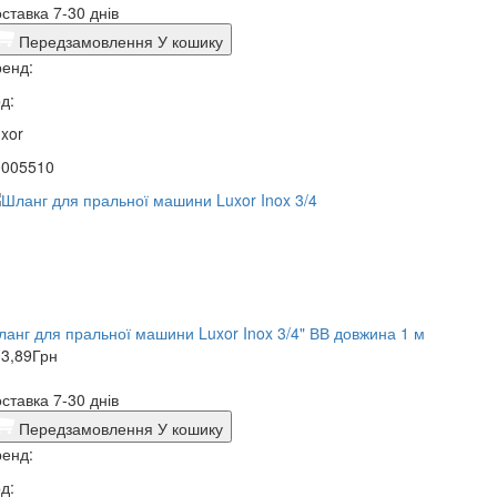
ставка 7-30 днів
Передзамовлення
У кошику
енд:
д:
xor
0005510
анг для пральної машини Luxor Inox 3/4" ВВ довжина 1 м
3,89
Грн
ставка 7-30 днів
Передзамовлення
У кошику
енд:
д: