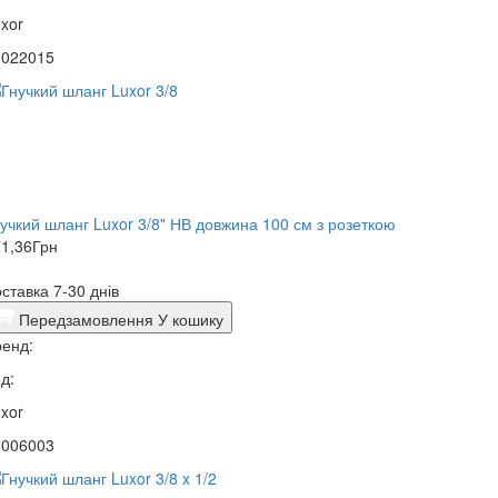
xor
0022015
нучкий шланг Luxor 3/8" НВ довжина 100 см з розеткою
1,36
Грн
ставка 7-30 днів
Передзамовлення
У кошику
енд:
д:
xor
0006003