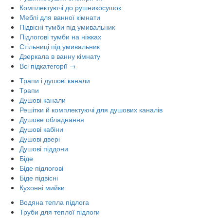
Комплектуючі до рушникосушок
Меблі для ванної кімнати
Підвісні тумби під умивальник
Підлогові тумби на ніжках
Стільниці під умивальник
Дзеркала в ванну кімнату
Всі підкатегорії →
Трапи і душові канали
Трапи
Душові канали
Решітки й комплектуючі для душових каналів
Душове обладнання
Душові кабіни
Душові двері
Душові піддони
Біде
Біде підлогові
Біде підвісні
Кухонні мийки
Водяна тепла підлога
Труби для теплої підлоги