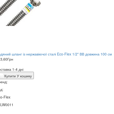
дяний шланг із нержавіючої сталі Eco-Flex 1/2" ВВ довжина 100 см
3,60
Грн
ставка 1-4 дні
Купити
У кошику
енд:
д:
o-Flex
0LW0011