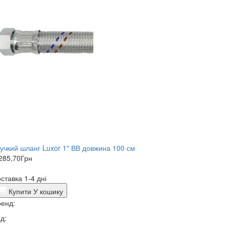
учкий шланг Luxor 1" ВВ довжина 100 см
285,70
Грн
ставка 1-4 дні
Купити
У кошику
енд:
д: