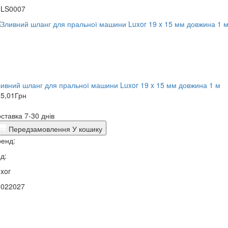
0LS0007
ивний шланг для пральної машини Luxor 19 x 15 мм довжина 1 м
5,01
Грн
ставка 7-30 днів
Передзамовлення
У кошику
енд:
д:
xor
0022027