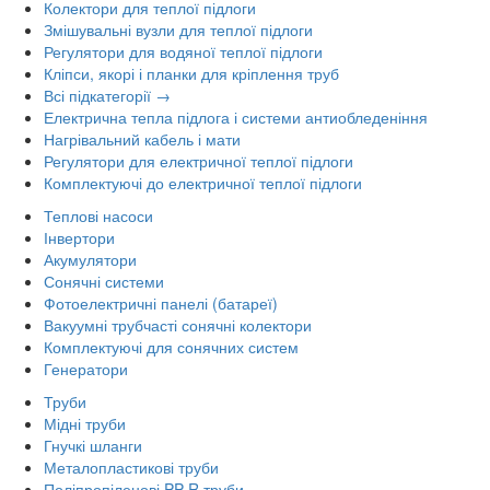
Колектори для теплої підлоги
Змішувальні вузли для теплої підлоги
Регулятори для водяної теплої підлоги
Кліпси, якорі і планки для кріплення труб
Всі підкатегорії →
Електрична тепла підлога і системи антиобледеніння
Нагрівальний кабель і мати
Регулятори для електричної теплої підлоги
Комплектуючі до електричної теплої підлоги
Теплові насоси
Інвертори
Акумулятори
Сонячні системи
Фотоелектричні панелі (батареї)
Вакуумні трубчасті сонячні колектори
Комплектуючі для сонячних систем
Генератори
Труби
Мідні труби
Гнучкі шланги
Металопластикові труби
Поліпропіленові PP-R труби