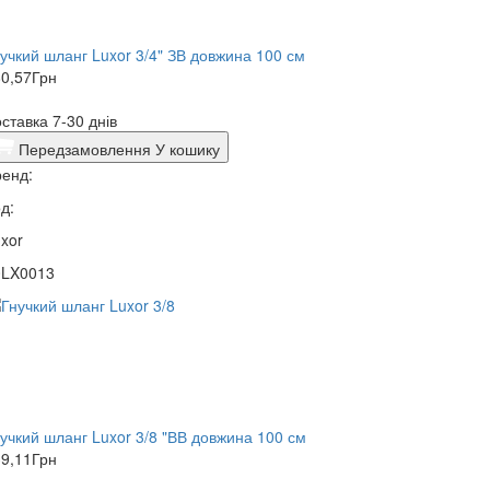
учкий шланг Luxor 3/4" ЗВ довжина 100 см
0,57
Грн
ставка 7-30 днів
Передзамовлення
У кошику
енд:
д:
xor
0LX0013
учкий шланг Luxor 3/8 "ВВ довжина 100 см
9,11
Грн