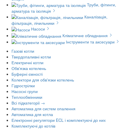
Труби, фітинги,
арматура та ізоляція
Каналізація,
фільтрація, лічильники
Насоси
Кліматичне обладнання
Інструменти та аксесуари
Газові котли
Твердопаливні котли
Електричні котли
Обв'язка котелень
Буферні ємності
Колектори для обв'язки котелень
Гідрострілки
Насосні групи
Теплообмінники
Всі підкатегорії →
Автоматика для систем опалення
Автоматика для котла
Електронні регулятори ECL і комплектуючі до них
Комплектуючі до котлів