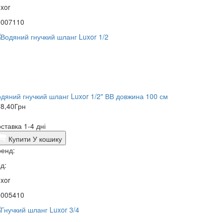
xor
0007110
дяний гнучкий шланг Luxor 1/2" ВВ довжина 100 см
8,40
Грн
ставка 1-4 дні
Купити
У кошику
енд:
д:
xor
0005410