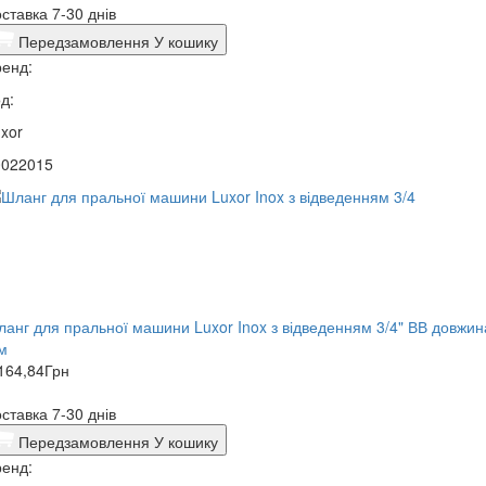
ставка 7-30 днів
Передзамовлення
У кошику
енд:
д:
xor
0022015
анг для пральної машини Luxor Inox з відведенням 3/4" ВВ довжин
м
164,84
Грн
ставка 7-30 днів
Передзамовлення
У кошику
енд: