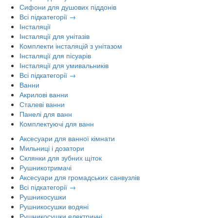
Сифони для душових піддонів
Всі підкатегорії →
Інсталяції
Інсталяції для унітазів
Комплекти інсталяцій з унітазом
Інсталяції для пісуарів
Інсталяції для умивальників
Всі підкатегорії →
Ванни
Акрилові ванни
Сталеві ванни
Панелі для ванн
Комплектуючі для ванн
Аксесуари для ванної кімнати
Мильниці і дозатори
Склянки для зубних щіток
Рушникотримачі
Аксесуари для громадських санвузлів
Всі підкатегорії →
Рушникосушки
Рушникосушки водяні
Рушникосушки електричні