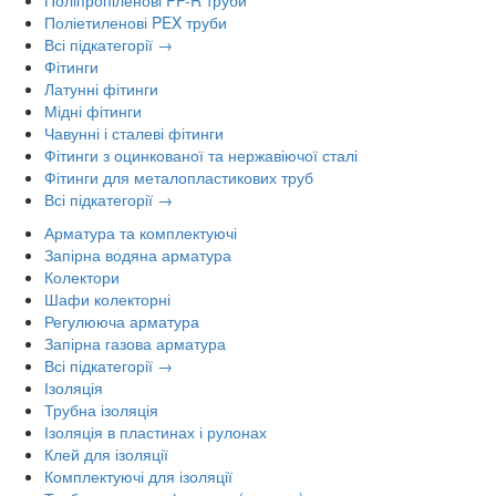
Поліпропіленові PP-R труби
Поліетиленові PEX труби
Всі підкатегорії →
Фітинги
Латунні фітинги
Мідні фітинги
Чавунні і сталеві фітинги
Фітинги з оцинкованої та нержавіючої сталі
Фітинги для металопластикових труб
Всі підкатегорії →
Арматура та комплектуючі
Запірна водяна арматура
Колектори
Шафи колекторні
Регулююча арматура
Запірна газова арматура
Всі підкатегорії →
Ізоляція
Трубна ізоляція
Ізоляція в пластинах і рулонах
Клей для ізоляції
Комплектуючі для ізоляції