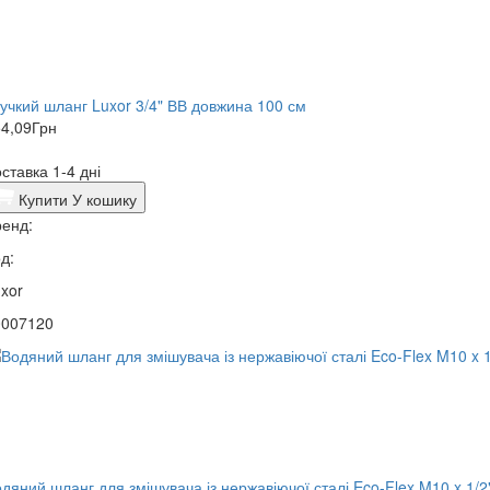
нучкий шланг Luxor 3/4" ВВ довжина 100 см
4,09
Грн
ставка 1-4 дні
Купити
У кошику
енд:
д:
xor
0007120
дяний шланг для змішувача із нержавіючої сталі Eco-Flex M10 x 1/2