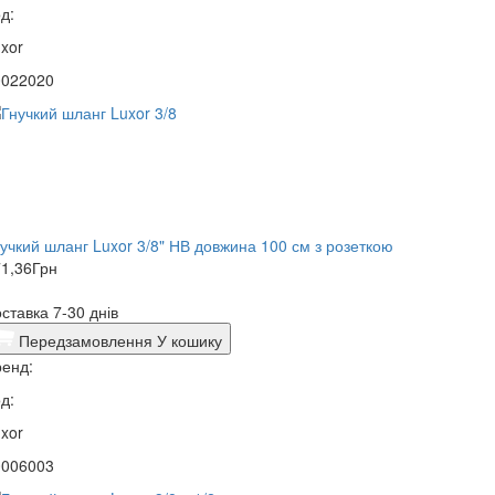
д:
xor
0022020
нучкий шланг Luxor 3/8" НВ довжина 100 см з розеткою
1,36
Грн
ставка 7-30 днів
Передзамовлення
У кошику
енд:
д:
xor
0006003