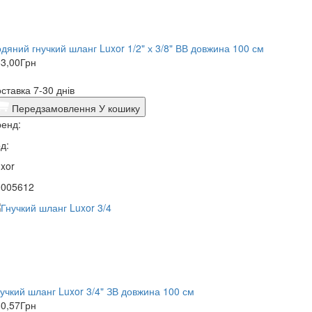
дяний гнучкий шланг Luxor 1/2" х 3/8" ВВ довжина 100 см
3,00
Грн
ставка 7-30 днів
Передзамовлення
У кошику
енд:
д:
xor
0005612
учкий шланг Luxor 3/4" ЗВ довжина 100 см
0,57
Грн