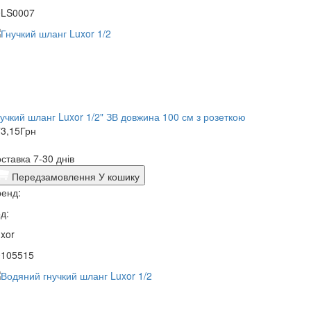
0LS0007
учкий шланг Luxor 1/2" ЗВ довжина 100 см з розеткою
3,15
Грн
ставка 7-30 днів
Передзамовлення
У кошику
енд:
д:
xor
0105515