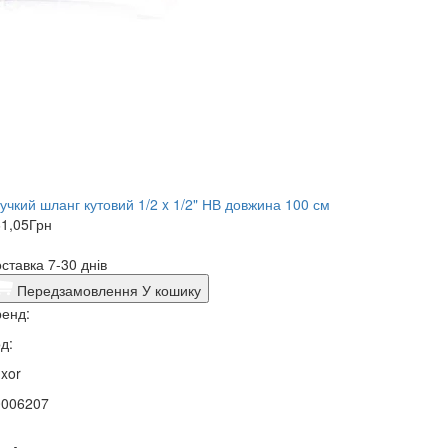
учкий шланг кутовий 1/2 x 1/2" НВ довжина 100 см
1,05
Грн
ставка 7-30 днів
Передзамовлення
У кошику
енд:
д:
xor
0006207