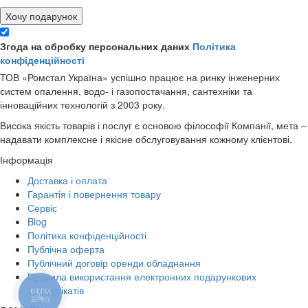
Хочу подарунок
Згода на обробку персональних даних
Політика
конфіденційності
ТОВ «Ромстал Україна» успішно працює на ринку інженерних
систем опалення, водо- і газопостачання, сантехніки та
інноваційних технологій з 2003 року.
Висока якість товарів і послуг є основою філософії Компанії, мета –
надавати комплексне і якісне обслуговування кожному клієнтові.
Інформація
Доставка і оплата
Гарантія і повернення товару
Сервіс
Blog
Політика конфіденційності
Публічна оферта
Публічний договір оренди обладнання
Правила використання електронних подарункових
сертифікатів
КНОПКА
ЗВ'ЯЗКУ