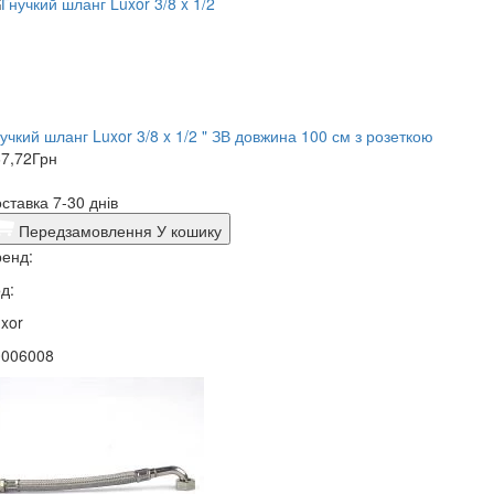
учкий шланг Luxor 3/8 x 1/2 " ЗВ довжина 100 см з розеткою
7,72
Грн
ставка 7-30 днів
Передзамовлення
У кошику
енд:
д:
xor
0006008