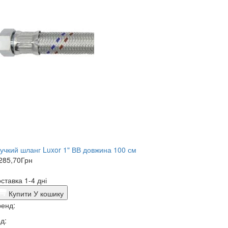
учкий шланг Luxor 1" ВВ довжина 100 см
285,70
Грн
ставка 1-4 дні
Купити
У кошику
енд:
д: