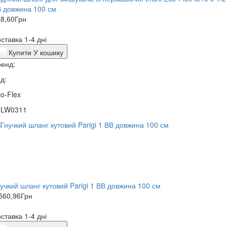
 довжина 100 см
8,60
Грн
ставка 1-4 дні
Купити
У кошику
енд:
д:
o-Flex
0LW0311
учкий шланг кутовий Parigi 1 ВВ довжина 100 см
560,96
Грн
ставка 1-4 дні