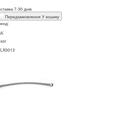
ставка 7-30 днів
Передзамовлення
У кошику
енд:
д:
xor
0LX0013