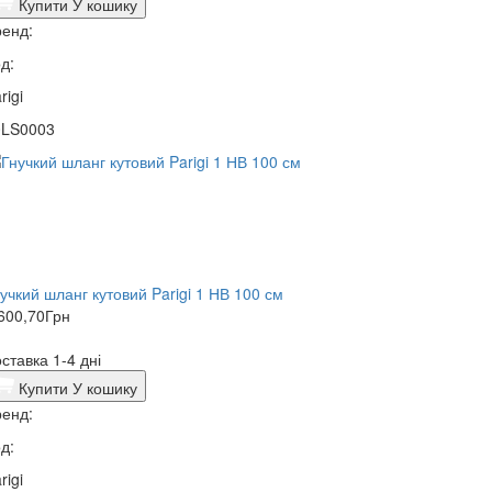
Купити
У кошику
енд:
д:
rigi
0LS0003
учкий шланг кутовий Parigi 1 НВ 100 см
600,70
Грн
ставка 1-4 дні
Купити
У кошику
енд:
д:
rigi