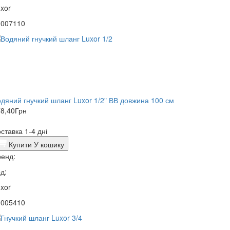
xor
0007110
дяний гнучкий шланг Luxor 1/2" ВВ довжина 100 см
8,40
Грн
ставка 1-4 дні
Купити
У кошику
енд:
д:
xor
0005410