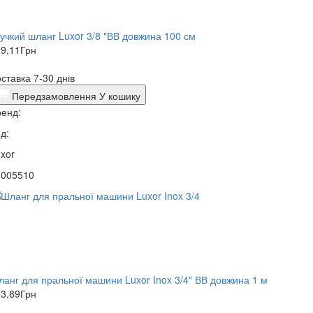
учкий шланг Luxor 3/8 "ВВ довжина 100 см
9,11
Грн
ставка 7-30 днів
Передзамовлення
У кошику
енд:
д:
xor
0005510
анг для пральної машини Luxor Inox 3/4" ВВ довжина 1 м
3,89
Грн