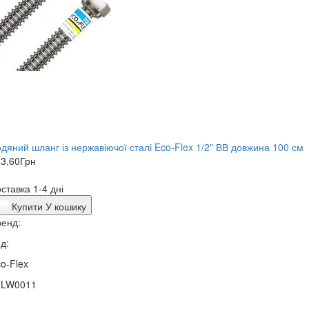
дяний шланг із нержавіючої сталі Eco-Flex 1/2" ВВ довжина 100 см
3,60
Грн
ставка 1-4 дні
Купити
У кошику
енд:
д:
o-Flex
0LW0011