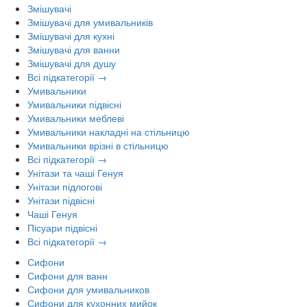
Змішувачі
Змішувачі для умивальників
Змішувачі для кухні
Змішувачі для ванни
Змішувачі для душу
Всі підкатегорії →
Умивальники
Умивальники підвісні
Умивальники меблеві
Умивальники накладні на стільницю
Умивальники врізні в стільницю
Всі підкатегорії →
Унітази та чаші Генуя
Унітази підлогові
Унітази підвісні
Чаші Генуя
Пісуари підвісні
Всі підкатегорії →
Сифони
Сифони для ванн
Сифони для умивальников
Сифони для кухонних мийок