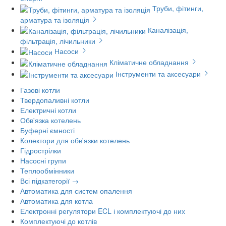
Труби, фітинги,
арматура та ізоляція
Каналізація,
фільтрація, лічильники
Насоси
Кліматичне обладнання
Інструменти та аксесуари
Газові котли
Твердопаливні котли
Електричні котли
Обв'язка котелень
Буферні ємності
Колектори для обв'язки котелень
Гідрострілки
Насосні групи
Теплообмінники
Всі підкатегорії →
Автоматика для систем опалення
Автоматика для котла
Електронні регулятори ECL і комплектуючі до них
Комплектуючі до котлів