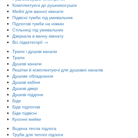
Комплектуючі до рушникосушок
Меблі для ванної кімнати
Підвісні тумби під умивальник
Підлогові тумби на ніжках
Стільниці під умивальник
Дзеркала в ванну кімнату
Всі підкатегорії →
Трапи і душові канали
Трапи
Душові канали
Решітки й комплектуючі для душових каналів
Душове обладнання
Душові кабіни
Душові двері
Душові піддони
Біде
Біде підлогові
Біде підвісні
Кухонні мийки
Водяна тепла підлога
Труби для теплої підлоги