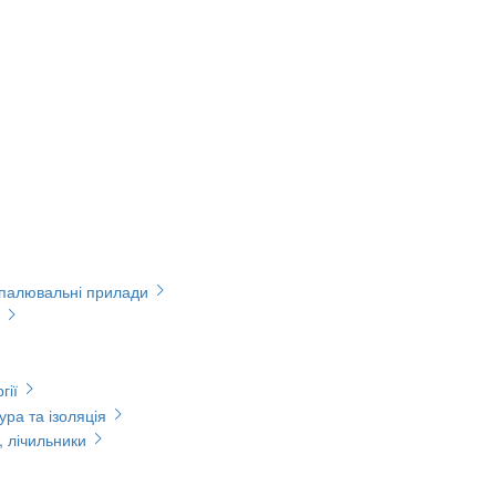
опалювальні прилади
гії
ура та ізоляція
, лічильники