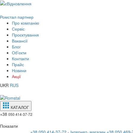
Ромстал партнер
Про компанію
Сервіс
Проєктування
Вакансії
Блог
Об'єкти
Контакти
Прайс
Новини
Акції
UKR
RUS
КАТАЛОГ
+38
050 414-37-72
Показати
+38 050 414-37-72 - Інтернет- магазин
+38 050 469-