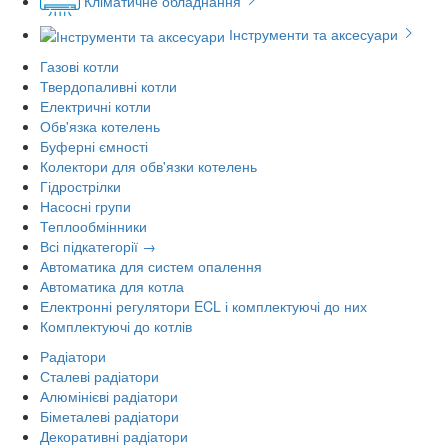
Кліматичне обладнання
Інструменти та аксесуари
Газові котли
Твердопаливні котли
Електричні котли
Обв'язка котелень
Буферні ємності
Колектори для обв'язки котелень
Гідрострілки
Насосні групи
Теплообмінники
Всі підкатегорії →
Автоматика для систем опалення
Автоматика для котла
Електронні регулятори ECL і комплектуючі до них
Комплектуючі до котлів
Радіатори
Сталеві радіатори
Алюмінієві радіатори
Біметалеві радіатори
Декоративні радіатори