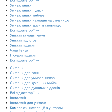
Умивальники
Умивальники підвісні
Умивальники меблеві
Умивальники накладні на стільницю
Умивальники врізні в стільницю
Всі підкатегорії →
Унітази та чаші Генуя
Унітази підлогові
Унітази підвісні
Чаші Генуя
Пісуари підвісні
Всі підкатегорії →
Сифони
Сифони для ванн
Сифони для умивальников
Сифони для кухонних мийок
Сифони для душових піддонів
Всі підкатегорії →
Інсталяції
Інсталяції для унітазів
Комплекти інсталяцій з унітазом