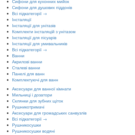
Сифони для кухонних мийок
Сифони для душових піддонів
Всі підкатегорії →
Інсталяції
Інсталяції для унітазів
Комплекти інсталяцій з унітазом
Інсталяції для пісуарів
Інсталяції для умивальників
Всі підкатегорії →
Ванни
Акрилові ванни
Сталеві ванни
Панелі для ванн
Комплектуючі для ванн
Аксесуари для ванної кімнати
Мильниці і дозатори
Склянки для зубних щіток
Рушникотримачі
Аксесуари для громадських санвузлів
Всі підкатегорії →
Рушникосушки
Рушникосушки водяні