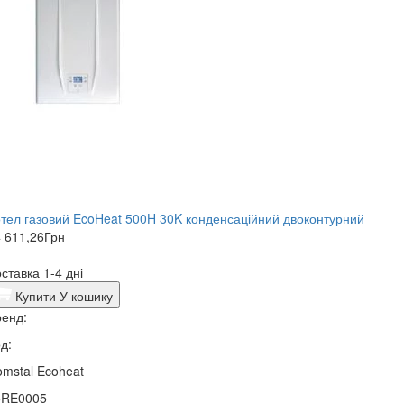
тел газовий EcoHeat 500H 30K конденсаційний двоконтурний
 611,26
Грн
ставка 1-4 дні
Купити
У кошику
енд:
д:
mstal Ecoheat
5RE0005