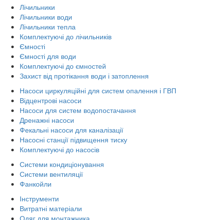
Лічильники
Лічильники води
Лічильники тепла
Комплектуючі до лічильників
Ємності
Ємності для води
Комплектуючі до ємностей
Захист від протікання води і затоплення
Насоси циркуляційні для систем опалення і ГВП
Відцентрові насоси
Насоси для систем водопостачання
Дренажні насоси
Фекальні насоси для каналізації
Насосні станції підвищення тиску
Комплектуючі до насосів
Системи кондиціонування
Системи вентиляції
Фанкойли
Інструменти
Витратні матеріали
Одяг для монтажника