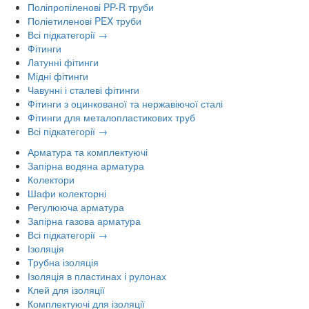
Поліпропіленові PP-R труби
Поліетиленові PEX труби
Всі підкатегорії →
Фітинги
Латунні фітинги
Мідні фітинги
Чавунні і сталеві фітинги
Фітинги з оцинкованої та нержавіючої сталі
Фітинги для металопластикових труб
Всі підкатегорії →
Арматура та комплектуючі
Запірна водяна арматура
Колектори
Шафи колекторні
Регулююча арматура
Запірна газова арматура
Всі підкатегорії →
Ізоляція
Трубна ізоляція
Ізоляція в пластинах і рулонах
Клей для ізоляції
Комплектуючі для ізоляції