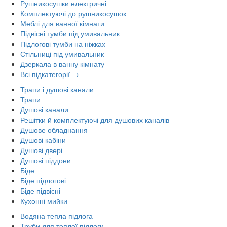
Рушникосушки електричні
Комплектуючі до рушникосушок
Меблі для ванної кімнати
Підвісні тумби під умивальник
Підлогові тумби на ніжках
Стільниці під умивальник
Дзеркала в ванну кімнату
Всі підкатегорії →
Трапи і душові канали
Трапи
Душові канали
Решітки й комплектуючі для душових каналів
Душове обладнання
Душові кабіни
Душові двері
Душові піддони
Біде
Біде підлогові
Біде підвісні
Кухонні мийки
Водяна тепла підлога
Труби для теплої підлоги