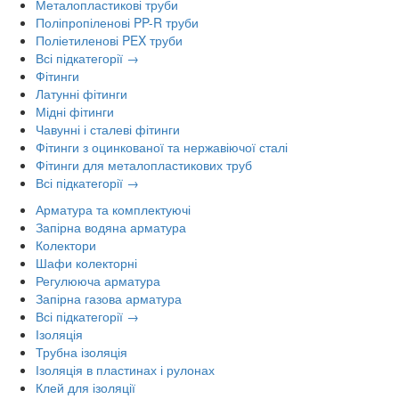
Металопластикові труби
Поліпропіленові PP-R труби
Поліетиленові PEX труби
Всі підкатегорії →
Фітинги
Латунні фітинги
Мідні фітинги
Чавунні і сталеві фітинги
Фітинги з оцинкованої та нержавіючої сталі
Фітинги для металопластикових труб
Всі підкатегорії →
Арматура та комплектуючі
Запірна водяна арматура
Колектори
Шафи колекторні
Регулююча арматура
Запірна газова арматура
Всі підкатегорії →
Ізоляція
Трубна ізоляція
Ізоляція в пластинах і рулонах
Клей для ізоляції