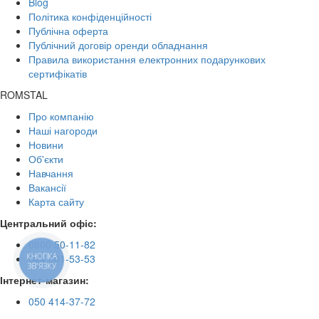
Blog
Політика конфіденційності
Публічна оферта
Публічний договір оренди обладнання
Правила використання електронних подарункових
сертифікатів
ROMSTAL
Про компанію
Наші нагороди
Новини
Об'єкти
Навчання
Вакансії
Карта сайту
Центральний офіс:
0800 50-11-82
КНОПКА
044 501-53-53
ЗВ'ЯЗКУ
Інтернет-магазин:
050 414-37-72