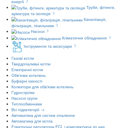
енергії
Труби, фітинги,
арматура та ізоляція
Каналізація,
фільтрація, лічильники
Насоси
Кліматичне обладнання
Інструменти та аксесуари
Газові котли
Твердопаливні котли
Електричні котли
Обв'язка котелень
Буферні ємності
Колектори для обв'язки котелень
Гідрострілки
Насосні групи
Теплообмінники
Всі підкатегорії →
Автоматика для систем опалення
Автоматика для котла
Електронні регулятори ECL і комплектуючі до них