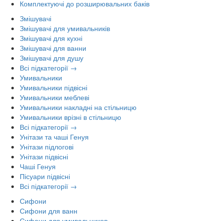
Комплектуючі до розширювальних баків
Змішувачі
Змішувачі для умивальників
Змішувачі для кухні
Змішувачі для ванни
Змішувачі для душу
Всі підкатегорії →
Умивальники
Умивальники підвісні
Умивальники меблеві
Умивальники накладні на стільницю
Умивальники врізні в стільницю
Всі підкатегорії →
Унітази та чаші Генуя
Унітази підлогові
Унітази підвісні
Чаші Генуя
Пісуари підвісні
Всі підкатегорії →
Сифони
Сифони для ванн
Сифони для умивальников