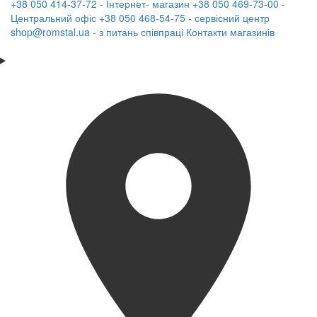
+38 050 414-37-72 - Інтернет- магазин
+38 050 469-73-00 -
Центральний офіс
+38 050 468-54-75 - сервісний центр
shop@romstal.ua - з питань співпраці
Контакти магазинів