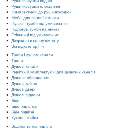
Рушникосушки водяні
Рушникосушки електричні
Комплектуючі до рушникосушок
Меблі для ванної кімнати
Підвісні тумби під умивальник
Підлогові тумби на ніжках
Стільниці під умивальник
Дзеркала в ванну кімнату
Всі підкатегорії →
Трапи і душові канали
Трапи
Душові канали
Решітки й комплектуючі для душових каналів
Душове обладнання
Душові кабіни
Душові двері
Душові піддони
Біде
Біде підлогові
Біде підвісні
Кухонні мийки
Водяна тепла підлога