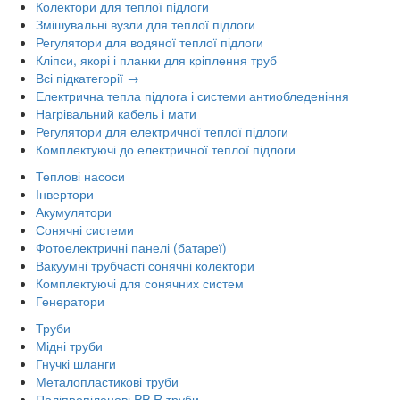
Колектори для теплої підлоги
Змішувальні вузли для теплої підлоги
Регулятори для водяної теплої підлоги
Кліпси, якорі і планки для кріплення труб
Всі підкатегорії →
Електрична тепла підлога і системи антиобледеніння
Нагрівальний кабель і мати
Регулятори для електричної теплої підлоги
Комплектуючі до електричної теплої підлоги
Теплові насоси
Інвертори
Акумулятори
Сонячні системи
Фотоелектричні панелі (батареї)
Вакуумні трубчасті сонячні колектори
Комплектуючі для сонячних систем
Генератори
Труби
Мідні труби
Гнучкі шланги
Металопластикові труби
Поліпропіленові PP-R труби