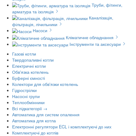
Труби, фітинги,
арматура та ізоляція
Каналізація,
фільтрація, лічильники
Насоси
Кліматичне обладнання
Інструменти та аксесуари
Газові котли
Твердопаливні котли
Електричні котли
Обв'язка котелень
Буферні ємності
Колектори для обв'язки котелень
Гідрострілки
Насосні групи
Теплообмінники
Всі підкатегорії →
Автоматика для систем опалення
Автоматика для котла
Електронні регулятори ECL і комплектуючі до них
Комплектуючі до котлів