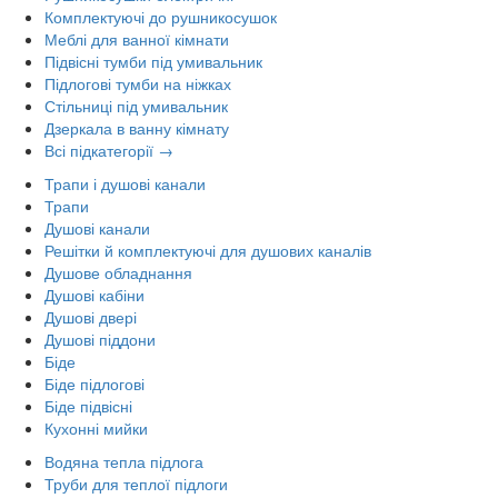
Комплектуючі до рушникосушок
Меблі для ванної кімнати
Підвісні тумби під умивальник
Підлогові тумби на ніжках
Стільниці під умивальник
Дзеркала в ванну кімнату
Всі підкатегорії →
Трапи і душові канали
Трапи
Душові канали
Решітки й комплектуючі для душових каналів
Душове обладнання
Душові кабіни
Душові двері
Душові піддони
Біде
Біде підлогові
Біде підвісні
Кухонні мийки
Водяна тепла підлога
Труби для теплої підлоги