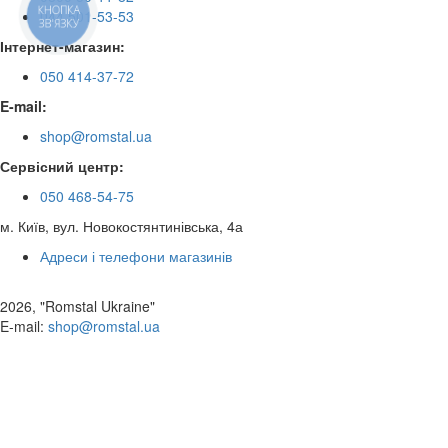
КНОПКА
044 501-53-53
ЗВ'ЯЗКУ
Інтернет-магазин:
050 414-37-72
E-mail:
shop@romstal.ua
Сервісний центр:
050 468-54-75
м. Київ, вул. Новокостянтинівська, 4а
Адреси і телефони магазинів
2026, "Romstal Ukraine"
​E-mail:
shop@romstal.ua