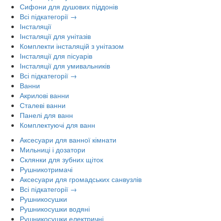
Сифони для душових піддонів
Всі підкатегорії →
Інсталяції
Інсталяції для унітазів
Комплекти інсталяцій з унітазом
Інсталяції для пісуарів
Інсталяції для умивальників
Всі підкатегорії →
Ванни
Акрилові ванни
Сталеві ванни
Панелі для ванн
Комплектуючі для ванн
Аксесуари для ванної кімнати
Мильниці і дозатори
Склянки для зубних щіток
Рушникотримачі
Аксесуари для громадських санвузлів
Всі підкатегорії →
Рушникосушки
Рушникосушки водяні
Рушникосушки електричні