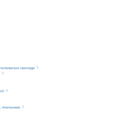
опалювальні прилади
гії
, лічильники