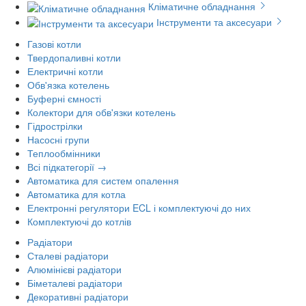
Кліматичне обладнання
Інструменти та аксесуари
Газові котли
Твердопаливні котли
Електричні котли
Обв'язка котелень
Буферні ємності
Колектори для обв'язки котелень
Гідрострілки
Насосні групи
Теплообмінники
Всі підкатегорії →
Автоматика для систем опалення
Автоматика для котла
Електронні регулятори ECL і комплектуючі до них
Комплектуючі до котлів
Радіатори
Сталеві радіатори
Алюмінієві радіатори
Біметалеві радіатори
Декоративні радіатори