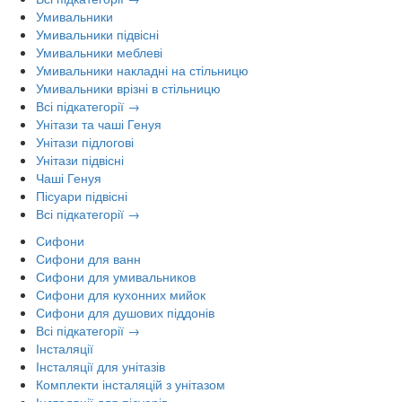
Умивальники
Умивальники підвісні
Умивальники меблеві
Умивальники накладні на стільницю
Умивальники врізні в стільницю
Всі підкатегорії →
Унітази та чаші Генуя
Унітази підлогові
Унітази підвісні
Чаші Генуя
Пісуари підвісні
Всі підкатегорії →
Сифони
Сифони для ванн
Сифони для умивальников
Сифони для кухонних мийок
Сифони для душових піддонів
Всі підкатегорії →
Інсталяції
Інсталяції для унітазів
Комплекти інсталяцій з унітазом
Інсталяції для пісуарів