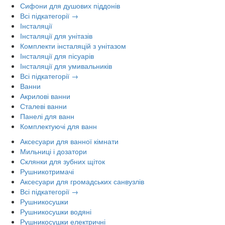
Сифони для душових піддонів
Всі підкатегорії →
Інсталяції
Інсталяції для унітазів
Комплекти інсталяцій з унітазом
Інсталяції для пісуарів
Інсталяції для умивальників
Всі підкатегорії →
Ванни
Акрилові ванни
Сталеві ванни
Панелі для ванн
Комплектуючі для ванн
Аксесуари для ванної кімнати
Мильниці і дозатори
Склянки для зубних щіток
Рушникотримачі
Аксесуари для громадських санвузлів
Всі підкатегорії →
Рушникосушки
Рушникосушки водяні
Рушникосушки електричні