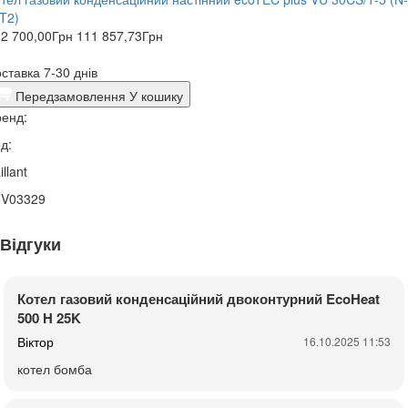
T2)
2 700,00
Грн
111 857,73
Грн
ставка 7-30 днів
Передзамовлення
У кошику
енд:
д:
illant
5V03329
Відгуки
Котел газовий конденсаційний двоконтурний EcoHeat
500 H 25K
Віктор
16.10.2025 11:53
котел бомба