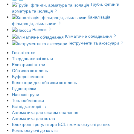
Труби, фітинги,
арматура та ізоляція
Каналізація,
фільтрація, лічильники
Насоси
Кліматичне обладнання
Інструменти та аксесуари
Газові котли
Твердопаливні котли
Електричні котли
Обв'язка котелень
Буферні ємності
Колектори для обв'язки котелень
Гідрострілки
Насосні групи
Теплообмінники
Всі підкатегорії →
Автоматика для систем опалення
Автоматика для котла
Електронні регулятори ECL і комплектуючі до них
Комплектуючі до котлів