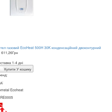
тел газовий EcoHeat 500H 30K конденсаційний двоконтурний
 611,26
Грн
ставка 1-4 дні
Купити
У кошику
енд:
д:
mstal Ecoheat
5RE0005
8%