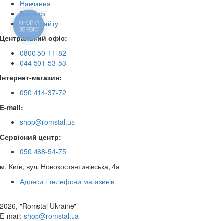
Навчання
Вакансії
Карта сайту
КНОПКА
ЗВ'ЯЗКУ
Центральний офіс:
0800 50-11-82
044 501-53-53
Інтернет-магазин:
050 414-37-72
E-mail:
shop@romstal.ua
Сервісний центр:
050 468-54-75
м. Київ, вул. Новокостянтинівська, 4а
Адреси і телефони магазинів
2026, "Romstal Ukraine"
​E-mail:
shop@romstal.ua