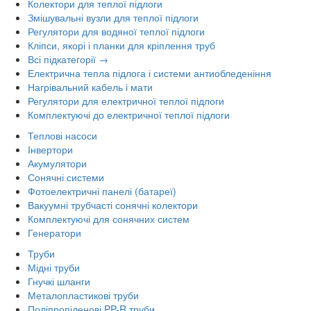
Колектори для теплої підлоги
Змішувальні вузли для теплої підлоги
Регулятори для водяної теплої підлоги
Кліпси, якорі і планки для кріплення труб
Всі підкатегорії →
Електрична тепла підлога і системи антиобледеніння
Нагрівальний кабель і мати
Регулятори для електричної теплої підлоги
Комплектуючі до електричної теплої підлоги
Теплові насоси
Інвертори
Акумулятори
Сонячні системи
Фотоелектричні панелі (батареї)
Вакуумні трубчасті сонячні колектори
Комплектуючі для сонячних систем
Генератори
Труби
Мідні труби
Гнучкі шланги
Металопластикові труби
Поліпропіленові PP-R труби