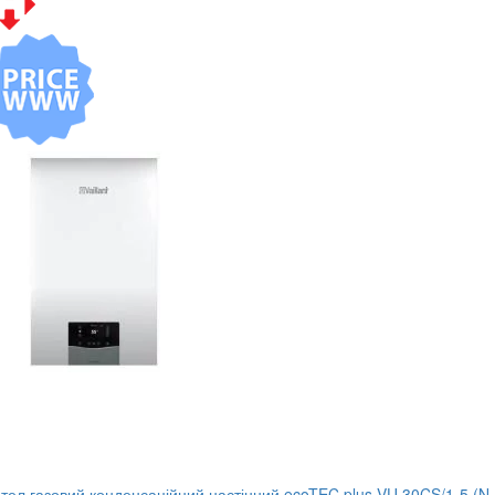
тел газовий конденсаційний настінний ecoTEC plus VU 30CS/1-5 (N-