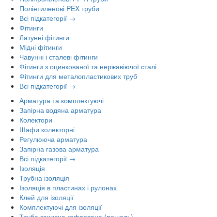
Поліетиленові PEX труби
Всі підкатегорії →
Фітинги
Латунні фітинги
Мідні фітинги
Чавунні і сталеві фітинги
Фітинги з оцинкованої та нержавіючої сталі
Фітинги для металопластикових труб
Всі підкатегорії →
Арматура та комплектуючі
Запірна водяна арматура
Колектори
Шафи колекторні
Регулююча арматура
Запірна газова арматура
Всі підкатегорії →
Ізоляція
Трубна ізоляція
Ізоляція в пластинах і рулонах
Клей для ізоляції
Комплектуючі для ізоляції
Труба захисна гофрована (пешель)