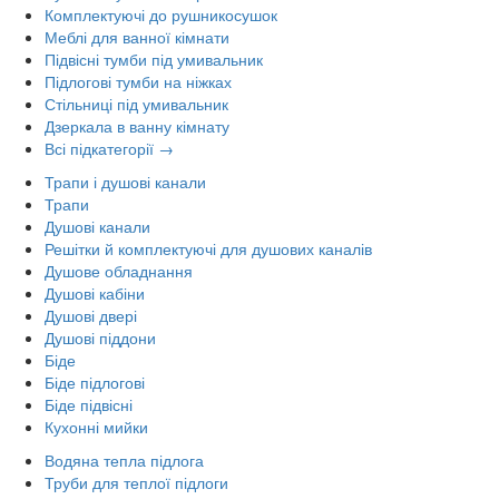
Комплектуючі до рушникосушок
Меблі для ванної кімнати
Підвісні тумби під умивальник
Підлогові тумби на ніжках
Стільниці під умивальник
Дзеркала в ванну кімнату
Всі підкатегорії →
Трапи і душові канали
Трапи
Душові канали
Решітки й комплектуючі для душових каналів
Душове обладнання
Душові кабіни
Душові двері
Душові піддони
Біде
Біде підлогові
Біде підвісні
Кухонні мийки
Водяна тепла підлога
Труби для теплої підлоги