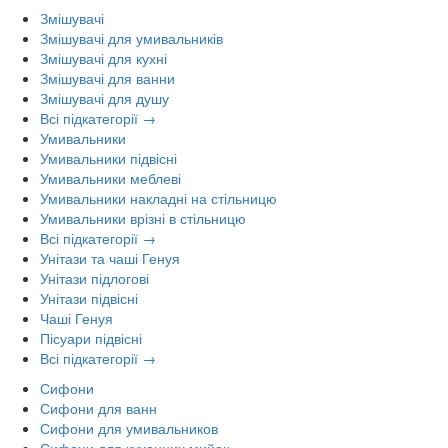
Змішувачі
Змішувачі для умивальників
Змішувачі для кухні
Змішувачі для ванни
Змішувачі для душу
Всі підкатегорії →
Умивальники
Умивальники підвісні
Умивальники меблеві
Умивальники накладні на стільницю
Умивальники врізні в стільницю
Всі підкатегорії →
Унітази та чаші Генуя
Унітази підлогові
Унітази підвісні
Чаші Генуя
Пісуари підвісні
Всі підкатегорії →
Сифони
Сифони для ванн
Сифони для умивальников
Сифони для кухонних мийок