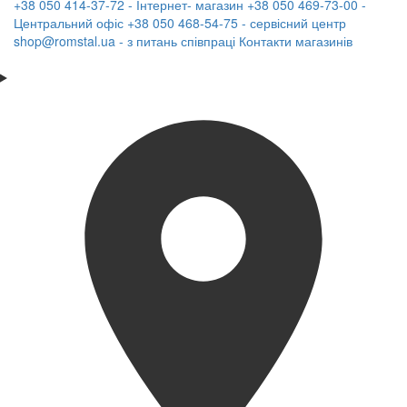
+38 050 414-37-72 - Інтернет- магазин
+38 050 469-73-00 -
Центральний офіс
+38 050 468-54-75 - сервісний центр
shop@romstal.ua - з питань співпраці
Контакти магазинів