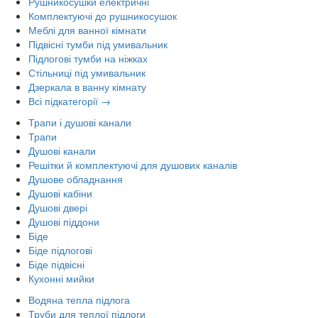
Рушникосушки електричні
Комплектуючі до рушникосушок
Меблі для ванної кімнати
Підвісні тумби під умивальник
Підлогові тумби на ніжках
Стільниці під умивальник
Дзеркала в ванну кімнату
Всі підкатегорії →
Трапи і душові канали
Трапи
Душові канали
Решітки й комплектуючі для душових каналів
Душове обладнання
Душові кабіни
Душові двері
Душові піддони
Біде
Біде підлогові
Біде підвісні
Кухонні мийки
Водяна тепла підлога
Труби для теплої підлоги