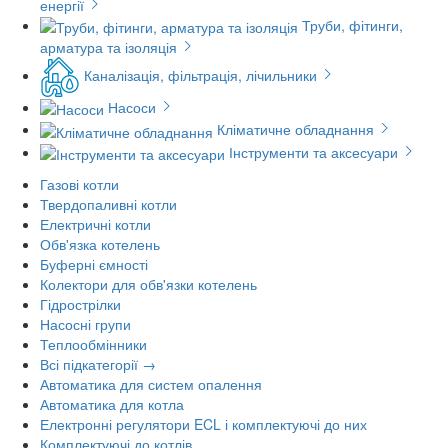
енергії
Труби, фітинги,
арматура та ізоляція
Каналізація, фільтрація, лічильники
Насоси
Кліматичне обладнання
Інструменти та аксесуари
Газові котли
Твердопаливні котли
Електричні котли
Обв'язка котелень
Буферні ємності
Колектори для обв'язки котелень
Гідрострілки
Насосні групи
Теплообмінники
Всі підкатегорії →
Автоматика для систем опалення
Автоматика для котла
Електронні регулятори ECL і комплектуючі до них
Комплектуючі до котлів