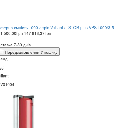
ферна ємність 1000 літрів Vaillant allSTOR plus VPS 1000/3-5
1 500,00
Грн
147 818,37
Грн
ставка 7-30 днів
Передзамовлення
У кошику
енд:
д:
illant
5V01004