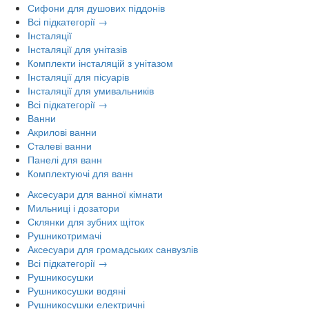
Сифони для душових піддонів
Всі підкатегорії →
Інсталяції
Інсталяції для унітазів
Комплекти інсталяцій з унітазом
Інсталяції для пісуарів
Інсталяції для умивальників
Всі підкатегорії →
Ванни
Акрилові ванни
Сталеві ванни
Панелі для ванн
Комплектуючі для ванн
Аксесуари для ванної кімнати
Мильниці і дозатори
Склянки для зубних щіток
Рушникотримачі
Аксесуари для громадських санвузлів
Всі підкатегорії →
Рушникосушки
Рушникосушки водяні
Рушникосушки електричні