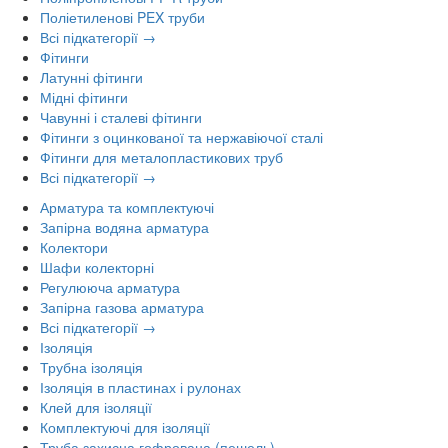
Поліетиленові PEX труби
Всі підкатегорії →
Фітинги
Латунні фітинги
Мідні фітинги
Чавунні і сталеві фітинги
Фітинги з оцинкованої та нержавіючої сталі
Фітинги для металопластикових труб
Всі підкатегорії →
Арматура та комплектуючі
Запірна водяна арматура
Колектори
Шафи колекторні
Регулююча арматура
Запірна газова арматура
Всі підкатегорії →
Ізоляція
Трубна ізоляція
Ізоляція в пластинах і рулонах
Клей для ізоляції
Комплектуючі для ізоляції
Труба захисна гофрована (пешель)