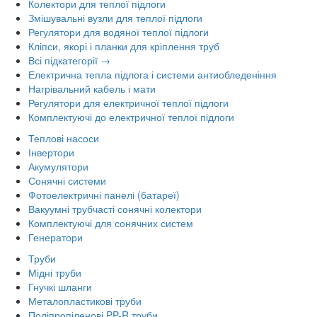
Колектори для теплої підлоги
Змішувальні вузли для теплої підлоги
Регулятори для водяної теплої підлоги
Кліпси, якорі і планки для кріплення труб
Всі підкатегорії →
Електрична тепла підлога і системи антиобледеніння
Нагрівальний кабель і мати
Регулятори для електричної теплої підлоги
Комплектуючі до електричної теплої підлоги
Теплові насоси
Інвертори
Акумулятори
Сонячні системи
Фотоелектричні панелі (батареї)
Вакуумні трубчасті сонячні колектори
Комплектуючі для сонячних систем
Генератори
Труби
Мідні труби
Гнучкі шланги
Металопластикові труби
Поліпропіленові PP-R труби