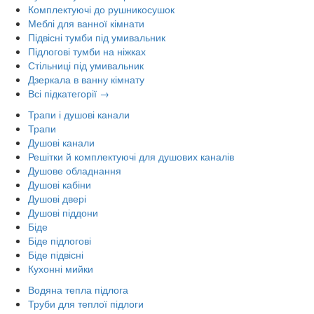
Комплектуючі до рушникосушок
Меблі для ванної кімнати
Підвісні тумби під умивальник
Підлогові тумби на ніжках
Стільниці під умивальник
Дзеркала в ванну кімнату
Всі підкатегорії →
Трапи і душові канали
Трапи
Душові канали
Решітки й комплектуючі для душових каналів
Душове обладнання
Душові кабіни
Душові двері
Душові піддони
Біде
Біде підлогові
Біде підвісні
Кухонні мийки
Водяна тепла підлога
Труби для теплої підлоги