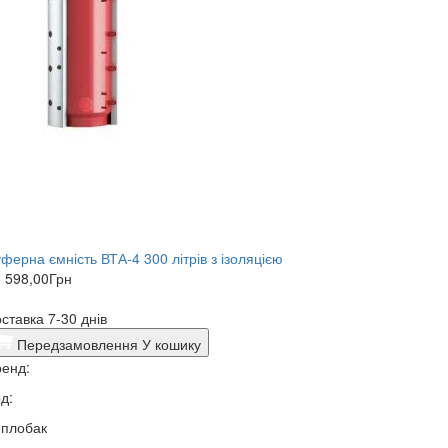
ферна ємність ВТА-4 300 літрів з ізоляцією
 598,00
Грн
ставка 7-30 днів
Передзамовлення
У кошику
енд:
д:
еплобак