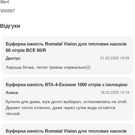
illant
5V00567
Відгуки
Буферна ємність Romstal Vision для теплових насосів
60 літрів BCE 60/R
Дмитро
21.02.2025 19:59
Хороша бочка, тепло тримає нормально)))
Буферна ємність ВТА-4-Економ 1000 літрів з ізоляцією
Алина
18.02.2025 14:19
Купили для дома, муж долго выбирал, остановились на этой.
Держит тепло отлично, даже через сутки вода остаётся
тёплой.
Буферна ємність Romstal Vision для теплових насосів