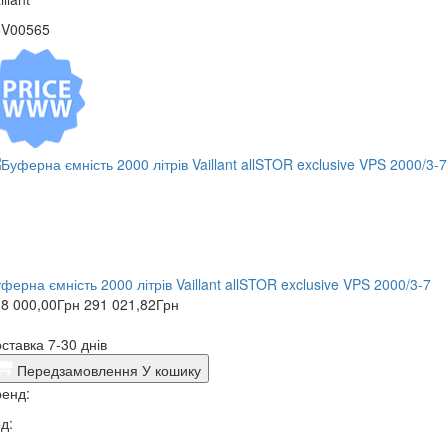
5V00565
ферна ємність 2000 літрів Vaillant allSTOR exclusive VPS 2000/3-7
8 000,00
Грн
291 021,82
Грн
ставка 7-30 днів
Передзамовлення
У кошику
енд:
д: