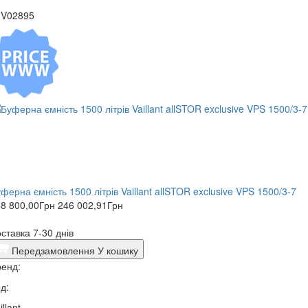
5V02895
ферна ємність 1500 літрів Vaillant allSTOR exclusive VPS 1500/3-7
8 800,00
Грн
246 002,91
Грн
ставка 7-30 днів
Передзамовлення
У кошику
енд:
д:
illant