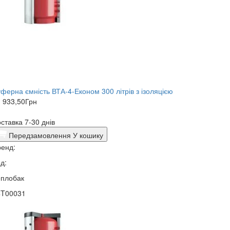
ферна ємність ВТА-4-Економ 300 літрів з ізоляцією
 933,50
Грн
ставка 7-30 днів
Передзамовлення
У кошику
енд:
д:
еплобак
4T00031