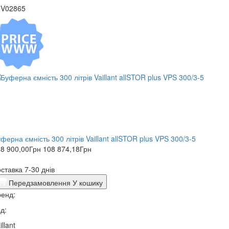
5V02865
ферна ємність 300 літрів Vaillant allSTOR plus VPS 300/3-5
8 900,00
Грн
108 874,18
Грн
ставка 7-30 днів
Передзамовлення
У кошику
енд:
д:
illant