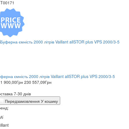
4T00171
ферна ємність 2000 літрів Vaillant allSTOR plus VPS 2000/3-5
1 900,00
Грн
230 557,09
Грн
ставка 7-30 днів
Передзамовлення
У кошику
енд:
д:
illant