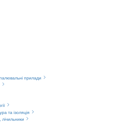
опалювальні прилади
гії
ура та ізоляція
, лічильники