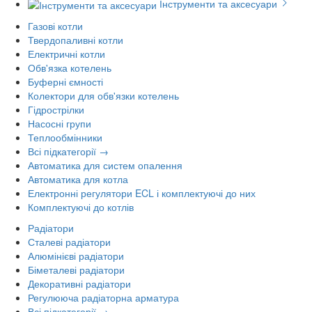
Інструменти та аксесуари
Газові котли
Твердопаливні котли
Електричні котли
Обв'язка котелень
Буферні ємності
Колектори для обв'язки котелень
Гідрострілки
Насосні групи
Теплообмінники
Всі підкатегорії →
Автоматика для систем опалення
Автоматика для котла
Електронні регулятори ECL і комплектуючі до них
Комплектуючі до котлів
Радіатори
Сталеві радіатори
Алюмінієві радіатори
Біметалеві радіатори
Декоративні радіатори
Регулююча радіаторна арматура
Всі підкатегорії →