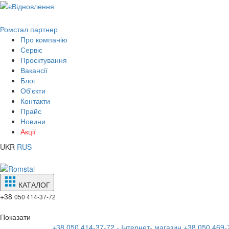
Ромстал партнер
Про компанію
Сервіс
Проєктування
Вакансії
Блог
Об'єкти
Контакти
Прайс
Новини
Акції
UKR
RUS
КАТАЛОГ
+38
050 414-37-72
Показати
+38 050 414-37-72 - Інтернет- магазин
+38 050 469-