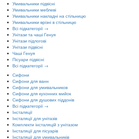
Умивальники підвісні
Умивальники меблеві
Умивальники накладні на стільницю
Умивальники врізні в стільницю
Всі підкатегорії →
Унітази та чаші Генуя
Унітази підлогові
Унітази підвісні
Чаші Генуя
Пісуари підвісні
Всі підкатегорії →
Сифони
Сифони для ванн
Сифони для умивальников
Сифони для кухонних мийок
Сифони для душових піддонів
Всі підкатегорії →
Інсталяції
Інсталяції для унітазів
Комплекти інсталяцій з унітазом
Інсталяції для пісуарів
Інсталяції для умивальників