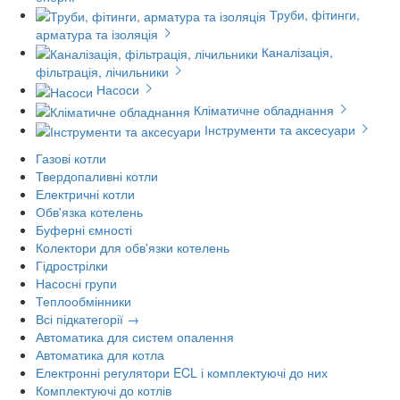
Труби, фітинги,
арматура та ізоляція
Каналізація,
фільтрація, лічильники
Насоси
Кліматичне обладнання
Інструменти та аксесуари
Газові котли
Твердопаливні котли
Електричні котли
Обв'язка котелень
Буферні ємності
Колектори для обв'язки котелень
Гідрострілки
Насосні групи
Теплообмінники
Всі підкатегорії →
Автоматика для систем опалення
Автоматика для котла
Електронні регулятори ECL і комплектуючі до них
Комплектуючі до котлів