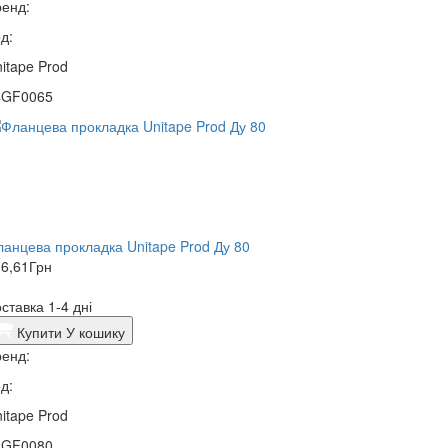
енд:
д:
itape Prod
4GF0065
анцева прокладка Unitape Prod Ду 80
6,61
Грн
ставка 1-4 дні
Купити
У кошику
енд:
д:
itape Prod
4GF0080