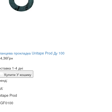
анцева прокладка Unitape Prod Ду 100
4,36
Грн
ставка 1-4 дні
Купити
У кошику
енд:
д:
itape Prod
4GF0100