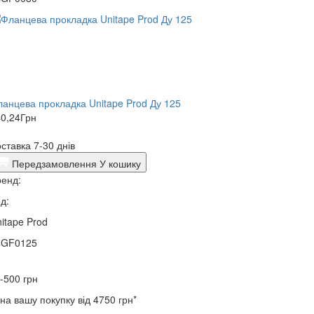
анцева прокладка Unitape Prod Ду 125
0,24
Грн
ставка 7-30 днів
Передзамовлення
У кошику
енд:
д:
itape Prod
4GF0125
-500
грн
на вашу покупку від 4750 грн*