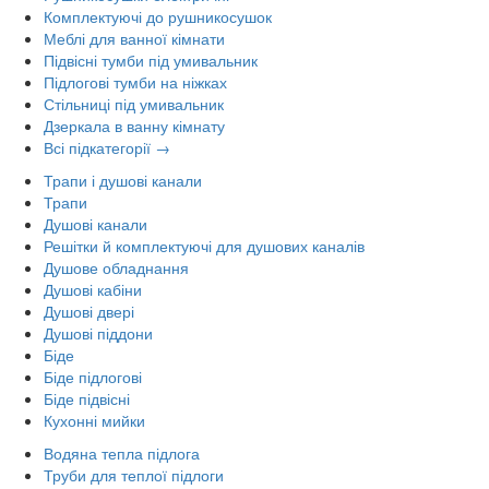
Комплектуючі до рушникосушок
Меблі для ванної кімнати
Підвісні тумби під умивальник
Підлогові тумби на ніжках
Стільниці під умивальник
Дзеркала в ванну кімнату
Всі підкатегорії →
Трапи і душові канали
Трапи
Душові канали
Решітки й комплектуючі для душових каналів
Душове обладнання
Душові кабіни
Душові двері
Душові піддони
Біде
Біде підлогові
Біде підвісні
Кухонні мийки
Водяна тепла підлога
Труби для теплої підлоги