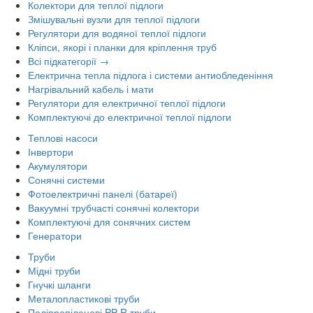
Колектори для теплої підлоги
Змішувальні вузли для теплої підлоги
Регулятори для водяної теплої підлоги
Кліпси, якорі і планки для кріплення труб
Всі підкатегорії →
Електрична тепла підлога і системи антиобледеніння
Нагрівальний кабель і мати
Регулятори для електричної теплої підлоги
Комплектуючі до електричної теплої підлоги
Теплові насоси
Інвертори
Акумулятори
Сонячні системи
Фотоелектричні панелі (батареї)
Вакуумні трубчасті сонячні колектори
Комплектуючі для сонячних систем
Генератори
Труби
Мідні труби
Гнучкі шланги
Металопластикові труби
Поліпропіленові PP-R труби