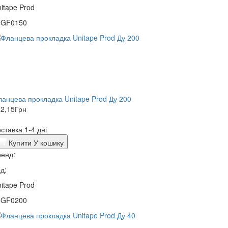
itape Prod
4GF0150
анцева прокладка Unitape Prod Ду 200
2,15
Грн
ставка 1-4 дні
Купити
У кошику
енд:
д:
itape Prod
4GF0200