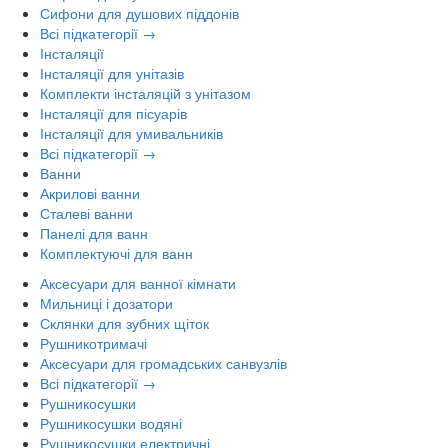
Сифони для душових піддонів
Всі підкатегорії →
Інсталяції
Інсталяції для унітазів
Комплекти інсталяцій з унітазом
Інсталяції для пісуарів
Інсталяції для умивальників
Всі підкатегорії →
Ванни
Акрилові ванни
Сталеві ванни
Панелі для ванн
Комплектуючі для ванн
Аксесуари для ванної кімнати
Мильниці і дозатори
Склянки для зубних щіток
Рушникотримачі
Аксесуари для громадських санвузлів
Всі підкатегорії →
Рушникосушки
Рушникосушки водяні
Рушникосушки електричні