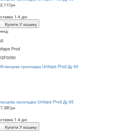
2,11
Грн
ставка 1-4 дні
Купити
У кошику
енд:
д:
itape Prod
4GF0050
анцева прокладка Unitape Prod Ду 65
7,38
Грн
ставка 1-4 дні
Купити
У кошику