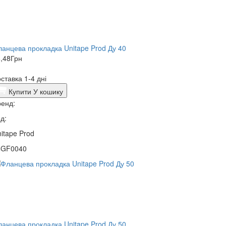
анцева прокладка Unitape Prod Ду 40
,48
Грн
ставка 1-4 дні
Купити
У кошику
енд:
д:
itape Prod
4GF0040
анцева прокладка Unitape Prod Ду 50