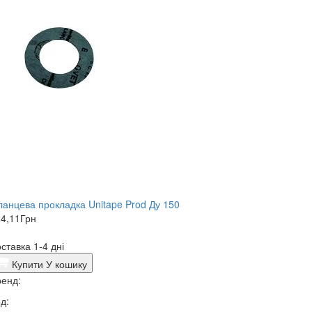
анцева прокладка Unitape Prod Ду 150
4,11
Грн
ставка 1-4 дні
Купити
У кошику
енд:
д: