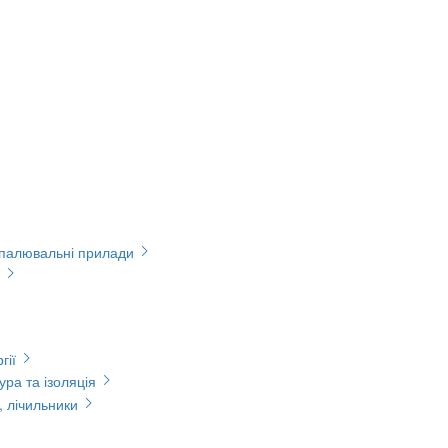
опалювальні прилади
гії
ура та ізоляція
, лічильники