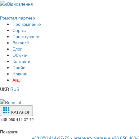
Ромстал партнер
Про компанію
Сервіс
Проєктування
Вакансії
Блог
Об'єкти
Контакти
Прайс
Новини
Акції
UKR
RUS
КАТАЛОГ
+38
050 414-37-72
Показати
+38 050 414-37-72 - Інтернет- магазин
+38 050 469-