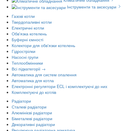
Кліматичне обладнання
Інструменти та аксесуари
Газові котли
Твердопаливні котли
Електричні котли
Обв'язка котелень
Буферні ємності
Колектори для обв'язки котелень
Гідрострілки
Насосні групи
Теплообмінники
Всі підкатегорії →
Автоматика для систем опалення
Автоматика для котла
Електронні регулятори ECL і комплектуючі до них
Комплектуючі до котлів
Радіатори
Сталеві радіатори
Алюмінієві радіатори
Біметалеві радіатори
Декоративні радіатори
Регулююча радіаторна арматура