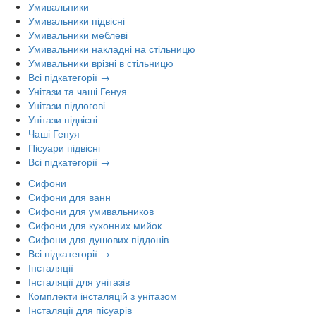
Умивальники
Умивальники підвісні
Умивальники меблеві
Умивальники накладні на стільницю
Умивальники врізні в стільницю
Всі підкатегорії →
Унітази та чаші Генуя
Унітази підлогові
Унітази підвісні
Чаші Генуя
Пісуари підвісні
Всі підкатегорії →
Сифони
Сифони для ванн
Сифони для умивальников
Сифони для кухонних мийок
Сифони для душових піддонів
Всі підкатегорії →
Інсталяції
Інсталяції для унітазів
Комплекти інсталяцій з унітазом
Інсталяції для пісуарів