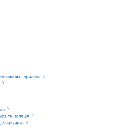
опалювальні прилади
гії
ура та ізоляція
, лічильники