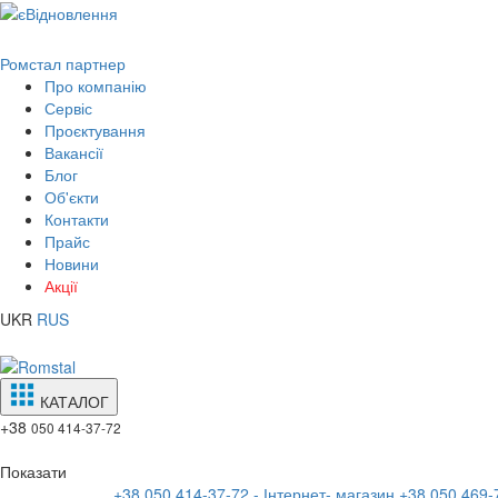
Ромстал партнер
Про компанію
Сервіс
Проєктування
Вакансії
Блог
Об'єкти
Контакти
Прайс
Новини
Акції
UKR
RUS
КАТАЛОГ
+38
050 414-37-72
Показати
+38 050 414-37-72 - Інтернет- магазин
+38 050 469-