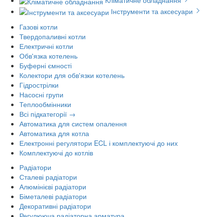
Кліматичне обладнання
Інструменти та аксесуари
Газові котли
Твердопаливні котли
Електричні котли
Обв'язка котелень
Буферні ємності
Колектори для обв'язки котелень
Гідрострілки
Насосні групи
Теплообмінники
Всі підкатегорії →
Автоматика для систем опалення
Автоматика для котла
Електронні регулятори ECL і комплектуючі до них
Комплектуючі до котлів
Радіатори
Сталеві радіатори
Алюмінієві радіатори
Біметалеві радіатори
Декоративні радіатори
Регулююча радіаторна арматура