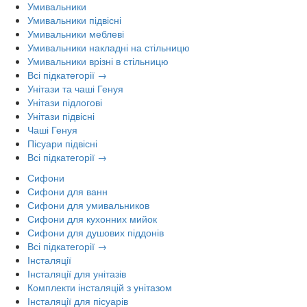
Умивальники
Умивальники підвісні
Умивальники меблеві
Умивальники накладні на стільницю
Умивальники врізні в стільницю
Всі підкатегорії →
Унітази та чаші Генуя
Унітази підлогові
Унітази підвісні
Чаші Генуя
Пісуари підвісні
Всі підкатегорії →
Сифони
Сифони для ванн
Сифони для умивальников
Сифони для кухонних мийок
Сифони для душових піддонів
Всі підкатегорії →
Інсталяції
Інсталяції для унітазів
Комплекти інсталяцій з унітазом
Інсталяції для пісуарів