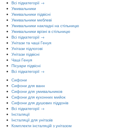
Всі підкатегорії →
Умивальники
Умивальники підвісні
Умивальники меблеві
Умивальники накладні на стільницю
Умивальники врізні в стільницю
Всі підкатегорії →
Унітази та чаші Генуя
Унітази підлогові
Унітази підвісні
Чаші Генуя
Пісуари підвісні
Всі підкатегорії →
Сифони
Сифони для ванн
Сифони для умивальников
Сифони для кухонних мийок
Сифони для душових піддонів
Всі підкатегорії →
Інсталяції
Інсталяції для унітазів
Комплекти інсталяцій з унітазом