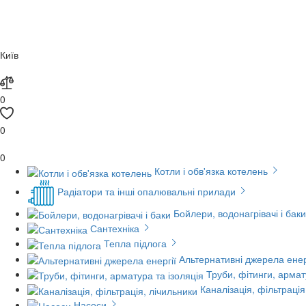
Київ
0
0
0
Котли і обв'язка котелень
Радіатори та інші опалювальні прилади
Бойлери, водонагрівачі і баки
Сантехніка
Тепла підлога
Альтернативні джерела енер
Труби, фітинги, армат
Каналізація, фільтрація
Насоси