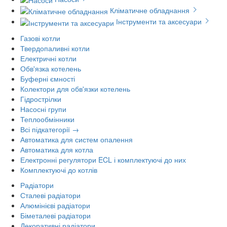
Кліматичне обладнання
Інструменти та аксесуари
Газові котли
Твердопаливні котли
Електричні котли
Обв'язка котелень
Буферні ємності
Колектори для обв'язки котелень
Гідрострілки
Насосні групи
Теплообмінники
Всі підкатегорії →
Автоматика для систем опалення
Автоматика для котла
Електронні регулятори ECL і комплектуючі до них
Комплектуючі до котлів
Радіатори
Сталеві радіатори
Алюмінієві радіатори
Біметалеві радіатори
Декоративні радіатори