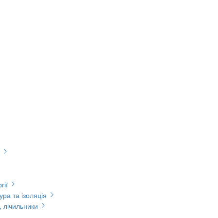
гії
ура та ізоляція
, лічильники