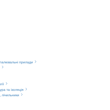
опалювальні прилади
гії
ура та ізоляція
, лічильники