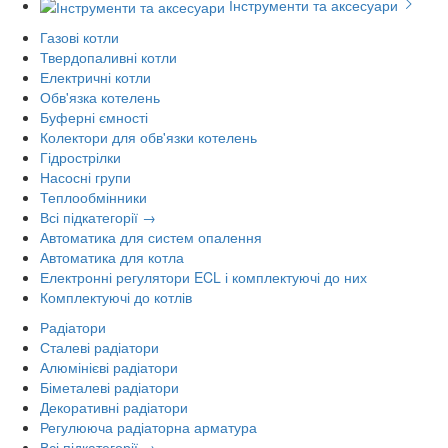
Інструменти та аксесуари
Газові котли
Твердопаливні котли
Електричні котли
Обв'язка котелень
Буферні ємності
Колектори для обв'язки котелень
Гідрострілки
Насосні групи
Теплообмінники
Всі підкатегорії →
Автоматика для систем опалення
Автоматика для котла
Електронні регулятори ECL і комплектуючі до них
Комплектуючі до котлів
Радіатори
Сталеві радіатори
Алюмінієві радіатори
Біметалеві радіатори
Декоративні радіатори
Регулююча радіаторна арматура
Всі підкатегорії →