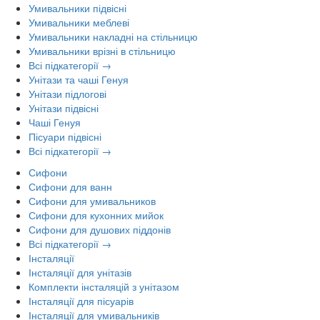
Умивальники підвісні
Умивальники меблеві
Умивальники накладні на стільницю
Умивальники врізні в стільницю
Всі підкатегорії →
Унітази та чаші Генуя
Унітази підлогові
Унітази підвісні
Чаші Генуя
Пісуари підвісні
Всі підкатегорії →
Сифони
Сифони для ванн
Сифони для умивальников
Сифони для кухонних мийок
Сифони для душових піддонів
Всі підкатегорії →
Інсталяції
Інсталяції для унітазів
Комплекти інсталяцій з унітазом
Інсталяції для пісуарів
Інсталяції для умивальників