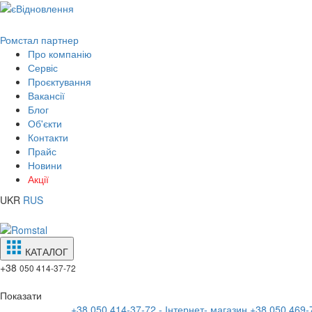
Ромстал партнер
Про компанію
Сервіс
Проєктування
Вакансії
Блог
Об'єкти
Контакти
Прайс
Новини
Акції
UKR
RUS
КАТАЛОГ
+38
050 414-37-72
Показати
+38 050 414-37-72 - Інтернет- магазин
+38 050 469-