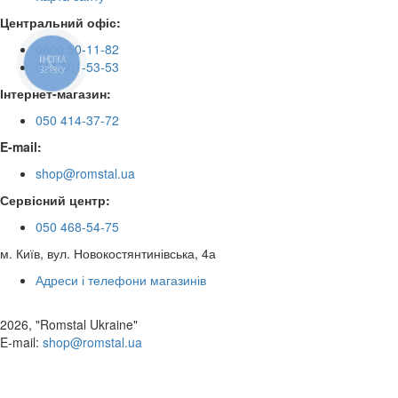
Центральний офіс:
0800 50-11-82
КНОПКА
044 501-53-53
ЗВ'ЯЗКУ
Інтернет-магазин:
050 414-37-72
E-mail:
shop@romstal.ua
Сервісний центр:
050 468-54-75
м. Київ, вул. Новокостянтинівська, 4а
Адреси і телефони магазинів
2026, "Romstal Ukraine"
​E-mail:
shop@romstal.ua