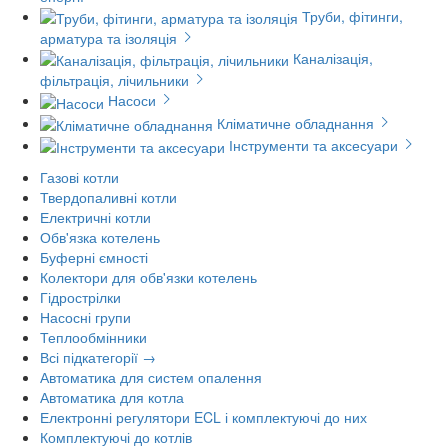
Труби, фітинги,
арматура та ізоляція
Каналізація,
фільтрація, лічильники
Насоси
Кліматичне обладнання
Інструменти та аксесуари
Газові котли
Твердопаливні котли
Електричні котли
Обв'язка котелень
Буферні ємності
Колектори для обв'язки котелень
Гідрострілки
Насосні групи
Теплообмінники
Всі підкатегорії →
Автоматика для систем опалення
Автоматика для котла
Електронні регулятори ECL і комплектуючі до них
Комплектуючі до котлів