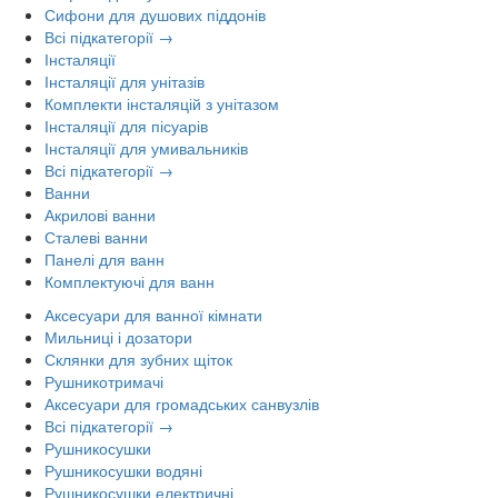
Сифони для душових піддонів
Всі підкатегорії →
Інсталяції
Інсталяції для унітазів
Комплекти інсталяцій з унітазом
Інсталяції для пісуарів
Інсталяції для умивальників
Всі підкатегорії →
Ванни
Акрилові ванни
Сталеві ванни
Панелі для ванн
Комплектуючі для ванн
Аксесуари для ванної кімнати
Мильниці і дозатори
Склянки для зубних щіток
Рушникотримачі
Аксесуари для громадських санвузлів
Всі підкатегорії →
Рушникосушки
Рушникосушки водяні
Рушникосушки електричні