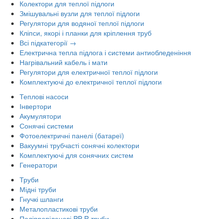
Колектори для теплої підлоги
Змішувальні вузли для теплої підлоги
Регулятори для водяної теплої підлоги
Кліпси, якорі і планки для кріплення труб
Всі підкатегорії →
Електрична тепла підлога і системи антиобледеніння
Нагрівальний кабель і мати
Регулятори для електричної теплої підлоги
Комплектуючі до електричної теплої підлоги
Теплові насоси
Інвертори
Акумулятори
Сонячні системи
Фотоелектричні панелі (батареї)
Вакуумні трубчасті сонячні колектори
Комплектуючі для сонячних систем
Генератори
Труби
Мідні труби
Гнучкі шланги
Металопластикові труби
Поліпропіленові PP-R труби