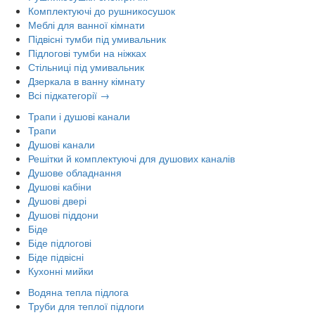
Комплектуючі до рушникосушок
Меблі для ванної кімнати
Підвісні тумби під умивальник
Підлогові тумби на ніжках
Стільниці під умивальник
Дзеркала в ванну кімнату
Всі підкатегорії →
Трапи і душові канали
Трапи
Душові канали
Решітки й комплектуючі для душових каналів
Душове обладнання
Душові кабіни
Душові двері
Душові піддони
Біде
Біде підлогові
Біде підвісні
Кухонні мийки
Водяна тепла підлога
Труби для теплої підлоги