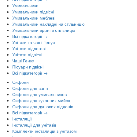
Умивальники
Умивальники підвісні
Умивальники меблеві
Умивальники накладні на стільницю
Умивальники врізні в стільницю
Всі підкатегорії →
Унітази та чаші Генуя
Унітази підлогові
Унітази підвісні
Чаші Генуя
Пісуари підвісні
Всі підкатегорії →
Сифони
Сифони для ванн
Сифони для умивальников
Сифони для кухонних мийок
Сифони для душових піддонів
Всі підкатегорії →
Інсталяції
Інсталяції для унітазів
Комплекти інсталяцій з унітазом
Інсталяції для пісуарів