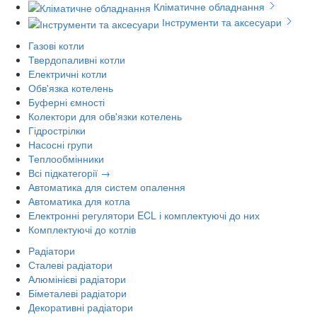
Кліматичне обладнання
Інструменти та аксесуари
Газові котли
Твердопаливні котли
Електричні котли
Обв'язка котелень
Буферні ємності
Колектори для обв'язки котелень
Гідрострілки
Насосні групи
Теплообмінники
Всі підкатегорії →
Автоматика для систем опалення
Автоматика для котла
Електронні регулятори ECL і комплектуючі до них
Комплектуючі до котлів
Радіатори
Сталеві радіатори
Алюмінієві радіатори
Біметалеві радіатори
Декоративні радіатори