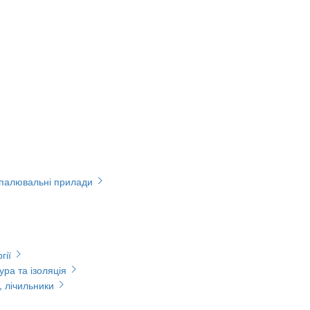
опалювальні прилади
гії
ура та ізоляція
, лічильники