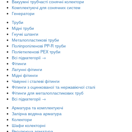
Вакуумні трубчасті сонячні колектори
Комплектуючі для сонячних систем
Генератори
Труби
Мідні труби
Гнучкі шланги
Металопластикові труби
Поліпропіленові PP-R труби
Поліетиленові PEX труби
Всі підкатегорії →
Фітинги
Латунні фітинги
Мідні фітинги
Чавунні і сталеві фітинги
Фітинги з оцинкованої та нержавіючої сталі
Фітинги для металопластикових труб
Всі підкатегорії →
Арматура та комплектуючі
Запірна водяна арматура
Колектори
Шафи колекторні
Регулююча арматура