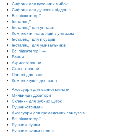
Сифони для кухонних мийок
Сифони для душових піддонів
Всі підкатегорії →
Інсталяції
Інсталяції для унітазів
Комплекти інсталяцій з унітазом
Інсталяції для пісуарів
Інсталяції для умивальників
Всі підкатегорії →
Ванни
Акрилові ванни
Сталеві ванни
Панелі для ванн
Комплектуючі для ванн
Аксесуари для ванної кімнати
Мильниці і дозатори
Склянки для зубних щіток
Рушникотримачі
Аксесуари для громадських санвузлів
Всі підкатегорії →
Рушникосушки
Рушникосушки водяні