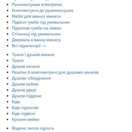
Рушникосушки електричні
Комплектуючі до рушникосушок
Меблі для ванної кімнати
Підвісні тумби під умивальник
Підлогові тумби на ніжках
Стільниці під умивальник
Дзеркала в ванну кімнату
Всі підкатегорії →
Трапи і душові канали
Трапи
Душові канали
Решітки й комплектуючі для душових каналів
Душове обладнання
Душові кабіни
Душові двері
Душові піддони
Біде
Біде підлогові
Біде підвісні
Кухонні мийки
Водяна тепла підлога