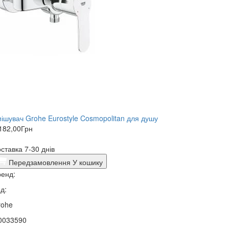
ішувач Grohe Eurostyle Cosmopolitan для душу
182,00
Грн
ставка 7-30 днів
Передзамовлення
У кошику
енд:
д:
rohe
0033590