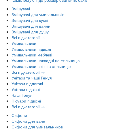
Комплектуючі до розширювальних баків
Змішувачі
Змішувачі для умивальників
Змішувачі для кухні
Змішувачі для ванни
Змішувачі для душу
Всі підкатегорії →
Умивальники
Умивальники підвісні
Умивальники меблеві
Умивальники накладні на стільницю
Умивальники врізні в стільницю
Всі підкатегорії →
Унітази та чаші Генуя
Унітази підлогові
Унітази підвісні
Чаші Генуя
Пісуари підвісні
Всі підкатегорії →
Сифони
Сифони для ванн
Сифони для умивальников