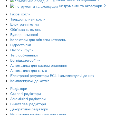
Інструменти та аксесуари
Газові котли
Твердопаливні котли
Електричні котли
Обв'язка котелень
Буферні ємності
Колектори для обв'язки котелень
Гідрострілки
Насосні групи
Теплообмінники
Всі підкатегорії →
Автоматика для систем опалення
Автоматика для котла
Електронні регулятори ECL і комплектуючі до них
Комплектуючі до котлів
Радіатори
Сталеві радіатори
Алюмінієві радіатори
Біметалеві радіатори
Декоративні радіатори
Регулююча радіаторна арматура