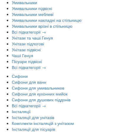
Умивальники
Умивальники підвісні
Умивальники меблеві
Умивальники накладні на стільницю
Умивальники врізні в стільницю
Всі підкатегорії →
Унітази та чаші Генуя
Унітази підлогові
Унітази підвісні
Чаші Генуя
Пісуари підвісні
Всі підкатегорії →
Сифони
Сифони для ванн
Сифони для умивальников
Сифони для кухонних мийок
Сифони для душових піддонів
Всі підкатегорії →
Інсталяції
Інсталяції для унітазів
Комплекти інсталяцій з унітазом
Інсталяції для пісуарів