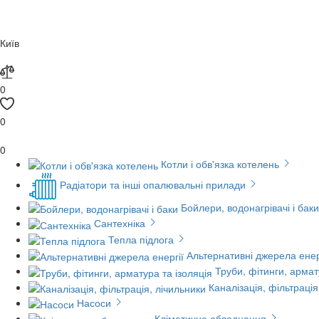
Київ
0
0
0
Котли і обв'язка котелень
Радіатори та інші опалювальні прилади
Бойлери, водонагрівачі і баки
Сантехніка
Тепла підлога
Альтернативні джерела енер
Труби, фітинги, армат
Каналізація, фільтрація
Насоси
Кліматичне обладнання