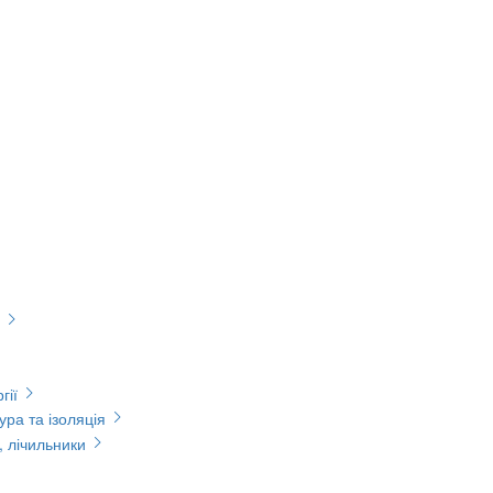
гії
ура та ізоляція
, лічильники