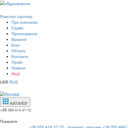
Ромстал партнер
Про компанію
Сервіс
Проєктування
Вакансії
Блог
Об'єкти
Контакти
Прайс
Новини
Акції
UKR
RUS
КАТАЛОГ
+38
050 414-37-72
Показати
+38 050 414-37-72 - Інтернет- магазин
+38 050 469-