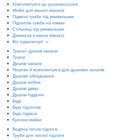
Комплектуючі до рушникосушок
Меблі для ванної кімнати
Підвісні тумби під умивальник
Підлогові тумби на ніжках
Стільниці під умивальник
Дзеркала в ванну кімнату
Всі підкатегорії →
Трапи і душові канали
Трапи
Душові канали
Решітки й комплектуючі для душових каналів
Душове обладнання
Душові кабіни
Душові двері
Душові піддони
Біде
Біде підлогові
Біде підвісні
Кухонні мийки
Водяна тепла підлога
Труби для теплої підлоги