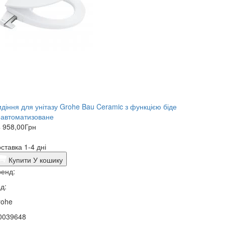
діння для унітазу Grohe Bau Ceramic з функцією біде
еавтоматизоване
 958,00
Грн
ставка 1-4 дні
Купити
У кошику
енд:
д:
rohe
0039648