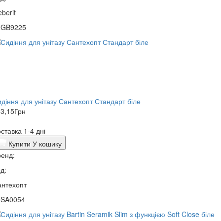
berit
2GB9225
діння для унітазу Сантехопт Стандарт біле
3,15
Грн
ставка 1-4 дні
Купити
У кошику
енд:
д:
антехопт
9SA0054