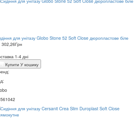
діння для унітазу Globo Stone 52 Soft Close дюропластове біле
 302,26
Грн
ставка 1-4 дні
Купити
У кошику
енд:
д:
lobo
9561042