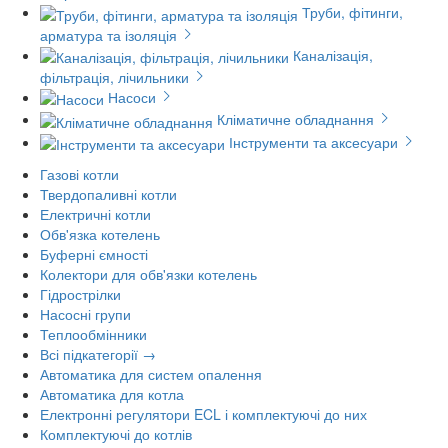
Труби, фітинги,
арматура та ізоляція
Каналізація,
фільтрація, лічильники
Насоси
Кліматичне обладнання
Інструменти та аксесуари
Газові котли
Твердопаливні котли
Електричні котли
Обв'язка котелень
Буферні ємності
Колектори для обв'язки котелень
Гідрострілки
Насосні групи
Теплообмінники
Всі підкатегорії →
Автоматика для систем опалення
Автоматика для котла
Електронні регулятори ECL і комплектуючі до них
Комплектуючі до котлів