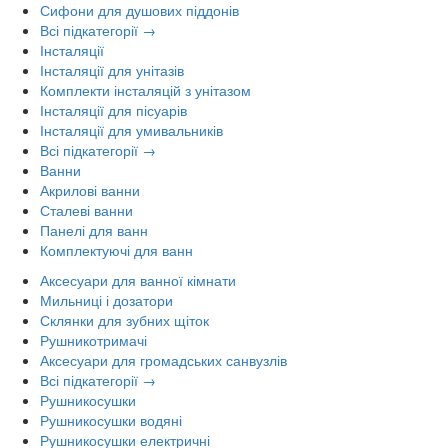
Сифони для душових піддонів
Всі підкатегорії →
Інсталяції
Інсталяції для унітазів
Комплекти інсталяцій з унітазом
Інсталяції для пісуарів
Інсталяції для умивальників
Всі підкатегорії →
Ванни
Акрилові ванни
Сталеві ванни
Панелі для ванн
Комплектуючі для ванн
Аксесуари для ванної кімнати
Мильниці і дозатори
Склянки для зубних щіток
Рушникотримачі
Аксесуари для громадських санвузлів
Всі підкатегорії →
Рушникосушки
Рушникосушки водяні
Рушникосушки електричні