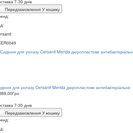
ставка 7-30 днів
Передзамовлення
У кошику
енд:
д:
rsanit
CER0049
діння для унітазу Cersanit Merida дюропластове антибактеріальне
889,00
Грн
ставка 7-30 днів
Передзамовлення
У кошику
енд:
д: