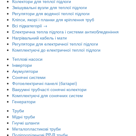
Колектори для теплої підлоги
Змішувальні вузли для теплої підлоги
Регулятори для водяної теплої підлоги
Кліпси, якорі і планки для кріплення труб
Всі підкатегорії →
Електрична тепла підлога і системи антиобледеніння
Нагрівальний кабель і мати
Регулятори для електричної теплої підлоги
Комплектуючі до електричної теплої підлоги
Теплові насоси
Інвертори
Акумулятори
Сонячні системи
Фотоелектричні панелі (батареї)
Вакуумні трубчасті сонячні колектори
Комплектуючі для сонячних систем
Генератори
Труби
Мідні труби
Гнучкі шланги
Металопластикові труби
Поліпропіленові PP-R труби