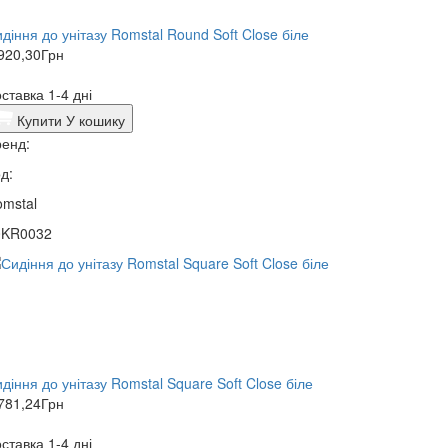
діння до унітазу Romstal Round Soft Close біле
920,30
Грн
ставка 1-4 дні
Купити
У кошику
енд:
д:
mstal
0KR0032
діння до унітазу Romstal Square Soft Close біле
781,24
Грн
ставка 1-4 дні