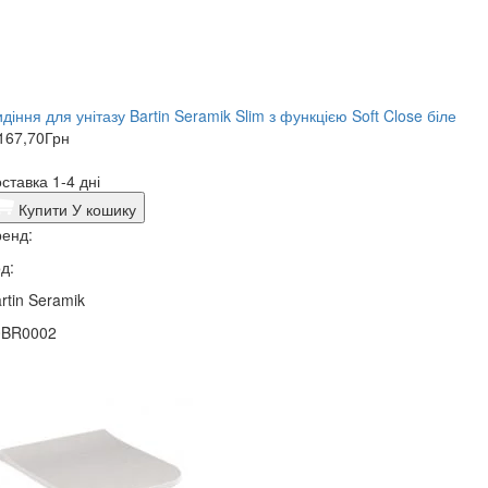
діння для унітазу Bartin Seramik Slim з функцією Soft Close біле
167,70
Грн
ставка 1-4 дні
Купити
У кошику
енд:
д:
rtin Seramik
0BR0002