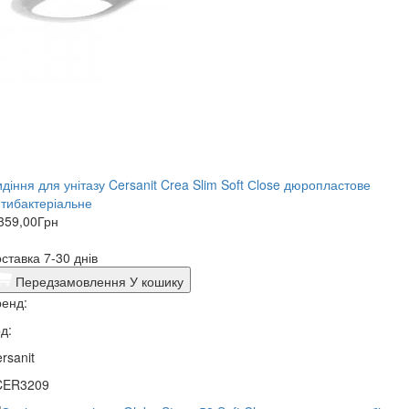
діння для унітазу Cersanit Crea Slim Soft Сlose дюропластове
тибактеріальне
359,00
Грн
ставка 7-30 днів
Передзамовлення
У кошику
енд:
д:
rsanit
CER3209