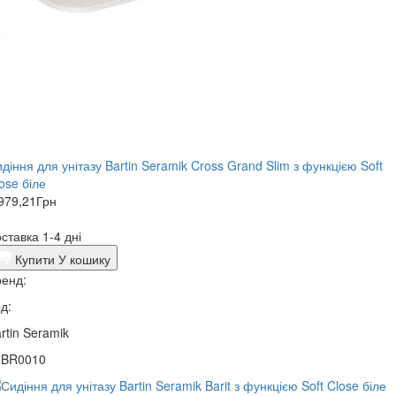
діння для унітазу Bartin Seramik Cross Grand Slim з функцією Soft
ose біле
979,21
Грн
ставка 1-4 дні
Купити
У кошику
енд:
д:
rtin Seramik
0BR0010