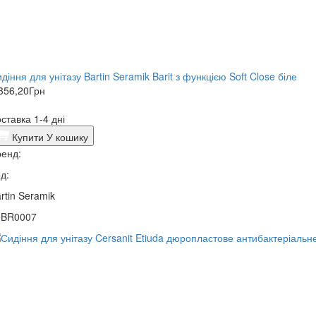
діння для унітазу Bartin Seramik Barit з функцією Soft Close біле
356,20
Грн
ставка 1-4 дні
Купити
У кошику
енд:
д:
rtin Seramik
0BR0007