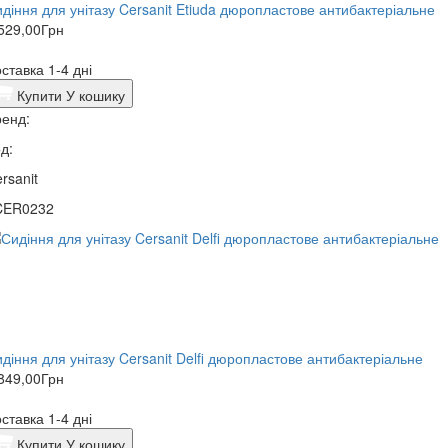
діння для унітазу Cersanit Etiuda дюропластове антибактеріальне
529,00
Грн
ставка 1-4 дні
Купити
У кошику
енд:
д:
rsanit
CER0232
діння для унітазу Cersanit Delfi дюропластове антибактеріальне
849,00
Грн
ставка 1-4 дні
Купити
У кошику