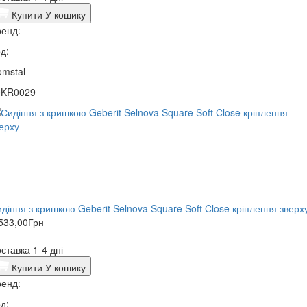
Купити
У кошику
енд:
д:
mstal
0KR0029
діння з кришкою Geberit Selnova Square Soft Close кріплення зверх
533,00
Грн
ставка 1-4 дні
Купити
У кошику
енд:
д: