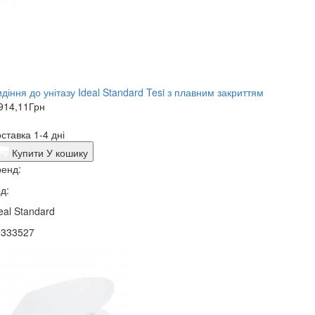
діння до унітазу Ideal Standard Tesi з плавним закриттям
914,11
Грн
ставка 1-4 дні
Купити
У кошику
енд:
д:
eal Standard
9333527