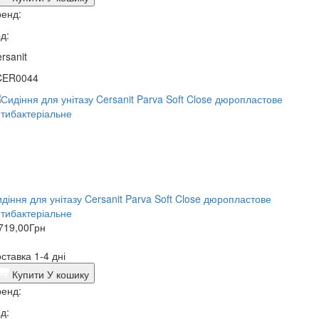
енд:
д:
rsanit
CER0044
діння для унітазу Cersanit Parva Soft Close дюропластове
тибактеріальне
719,00
Грн
ставка 1-4 дні
Купити
У кошику
енд:
д: