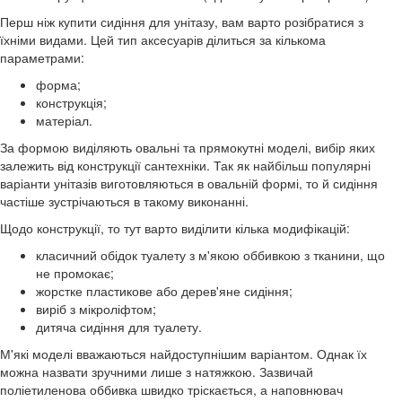
Перш ніж купити сидіння для унітазу, вам варто розібратися з
їхніми видами. Цей тип аксесуарів ділиться за кількома
параметрами:
форма;
конструкція;
матеріал.
За формою виділяють овальні та прямокутні моделі, вибір яких
залежить від конструкції сантехніки. Так як найбільш популярні
варіанти унітазів виготовляються в овальній формі, то й сидіння
частіше зустрічаються в такому виконанні.
Щодо конструкції, то тут варто виділити кілька модифікацій:
класичний обідок туалету з м'якою оббивкою з тканини, що
не промокає;
жорстке пластикове або дерев'яне сидіння;
виріб з мікроліфтом;
дитяча сидіння для туалету.
М'які моделі вважаються найдоступнішим варіантом. Однак їх
можна назвати зручними лише з натяжкою. Зазвичай
поліетиленова оббивка швидко тріскається, а наповнювач