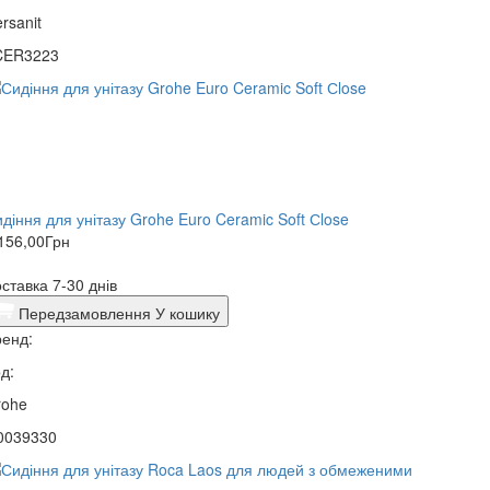
rsanit
CER3223
діння для унітазу Grohe Euro Ceramic Soft Сlose
156,00
Грн
ставка 7-30 днів
Передзамовлення
У кошику
енд:
д:
rohe
0039330