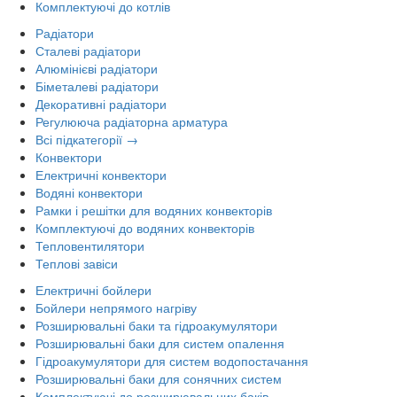
Комплектуючі до котлів
Радіатори
Сталеві радіатори
Алюмінієві радіатори
Біметалеві радіатори
Декоративні радіатори
Регулююча радіаторна арматура
Всі підкатегорії →
Конвектори
Електричні конвектори
Водяні конвектори
Рамки і решітки для водяних конвекторів
Комплектуючі до водяних конвекторів
Тепловентилятори
Теплові завіси
Електричні бойлери
Бойлери непрямого нагріву
Розширювальні баки та гідроакумулятори
Розширювальні баки для систем опалення
Гідроакумулятори для систем водопостачання
Розширювальні баки для сонячних систем
Комплектуючі до розширювальних баків