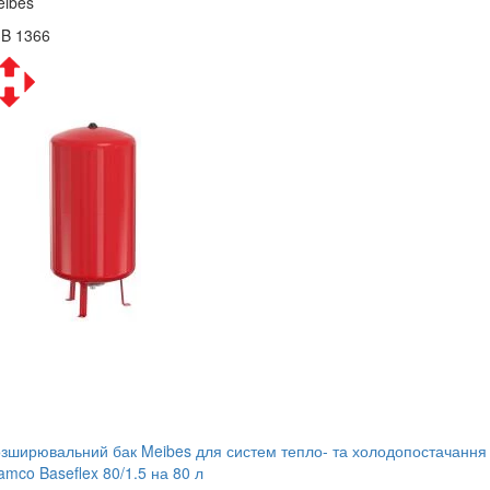
eibes
3B 1366
зширювальний бак Meibes для систем тепло- та холодопостачання
amco Baseflex 80/1.5 на 80 л