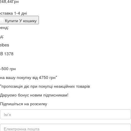
248,44
Грн
ставка 1-4 дні
Купити
У кошику
енд:
д:
eibes
3B 1378
-500
грн
на вашу покупку від 4750 грн*
*пропозиція діє при покупці неакційних товарів
Даруємо бонус новим підписникам!
Підпишіться на розсилку