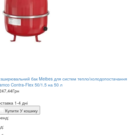
зширювальний бак Meibes для систем тепло/холодопостачання
amco Contra-Flex 50/1.5 на 50 л
247,44
Грн
ставка 1-4 дні
Купити
У кошику
енд:
д: