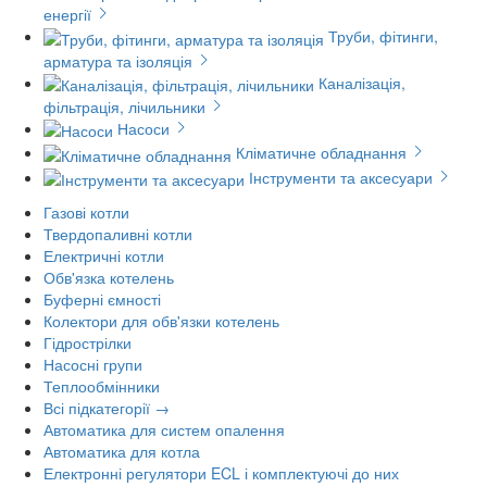
енергії
Труби, фітинги,
арматура та ізоляція
Каналізація,
фільтрація, лічильники
Насоси
Кліматичне обладнання
Інструменти та аксесуари
Газові котли
Твердопаливні котли
Електричні котли
Обв'язка котелень
Буферні ємності
Колектори для обв'язки котелень
Гідрострілки
Насосні групи
Теплообмінники
Всі підкатегорії →
Автоматика для систем опалення
Автоматика для котла
Електронні регулятори ECL і комплектуючі до них