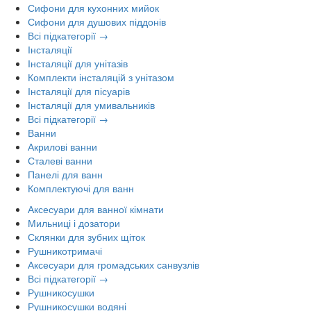
Сифони для кухонних мийок
Сифони для душових піддонів
Всі підкатегорії →
Інсталяції
Інсталяції для унітазів
Комплекти інсталяцій з унітазом
Інсталяції для пісуарів
Інсталяції для умивальників
Всі підкатегорії →
Ванни
Акрилові ванни
Сталеві ванни
Панелі для ванн
Комплектуючі для ванн
Аксесуари для ванної кімнати
Мильниці і дозатори
Склянки для зубних щіток
Рушникотримачі
Аксесуари для громадських санвузлів
Всі підкатегорії →
Рушникосушки
Рушникосушки водяні