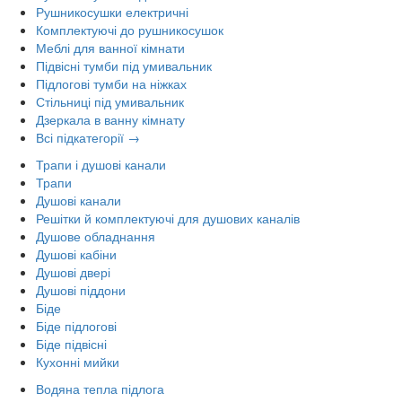
Рушникосушки електричні
Комплектуючі до рушникосушок
Меблі для ванної кімнати
Підвісні тумби під умивальник
Підлогові тумби на ніжках
Стільниці під умивальник
Дзеркала в ванну кімнату
Всі підкатегорії →
Трапи і душові канали
Трапи
Душові канали
Решітки й комплектуючі для душових каналів
Душове обладнання
Душові кабіни
Душові двері
Душові піддони
Біде
Біде підлогові
Біде підвісні
Кухонні мийки
Водяна тепла підлога