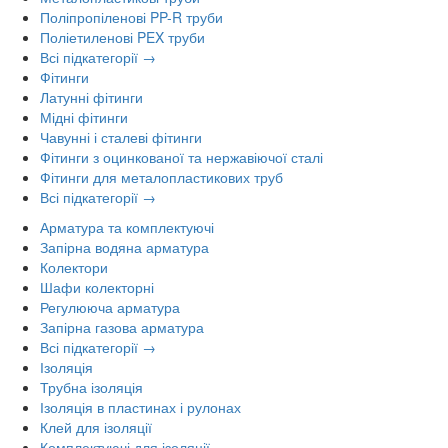
Поліпропіленові PP-R труби
Поліетиленові PEX труби
Всі підкатегорії →
Фітинги
Латунні фітинги
Мідні фітинги
Чавунні і сталеві фітинги
Фітинги з оцинкованої та нержавіючої сталі
Фітинги для металопластикових труб
Всі підкатегорії →
Арматура та комплектуючі
Запірна водяна арматура
Колектори
Шафи колекторні
Регулююча арматура
Запірна газова арматура
Всі підкатегорії →
Ізоляція
Трубна ізоляція
Ізоляція в пластинах і рулонах
Клей для ізоляції
Комплектуючі для ізоляції