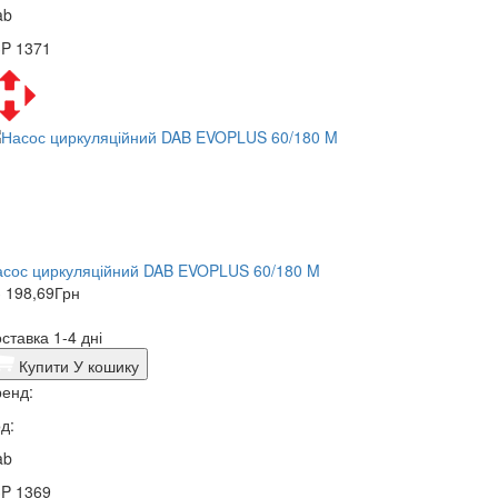
ab
3P 1371
асос циркуляційний DAB EVOPLUS 60/180 M
 198,69
Грн
ставка 1-4 дні
Купити
У кошику
енд:
д:
ab
3P 1369