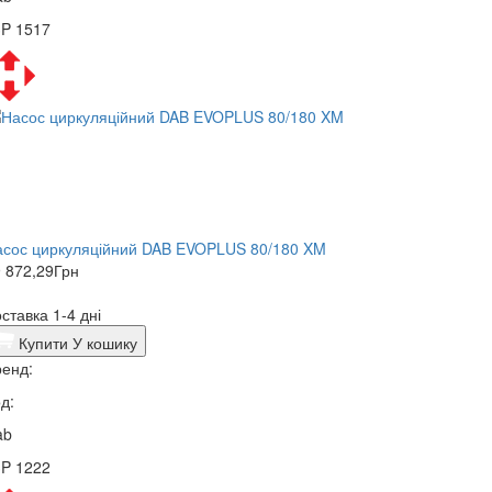
3P 1517
асос циркуляційний DAB EVOPLUS 80/180 XM
 872,29
Грн
ставка 1-4 дні
Купити
У кошику
енд:
д:
ab
3P 1222