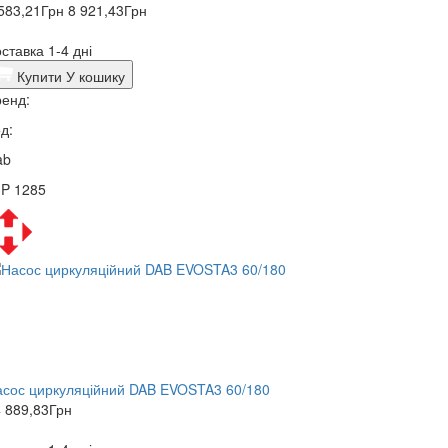
583,21
Грн
8 921,43
Грн
ставка 1-4 дні
Купити
У кошику
енд:
д:
ab
3P 1285
сос циркуляційний DAB EVOSTA3 60/180
 889,83
Грн