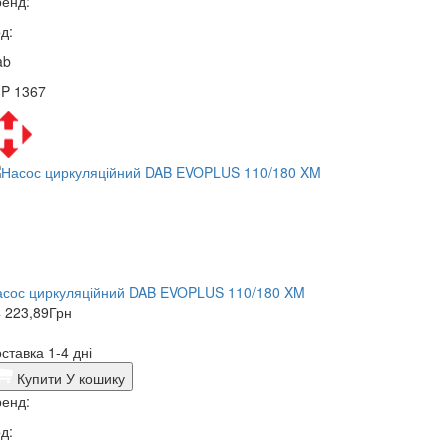
енд:
д:
ab
3P 1367
асос циркуляційний DAB EVOPLUS 110/180 XM
 223,89
Грн
ставка 1-4 дні
Купити
У кошику
енд:
д: