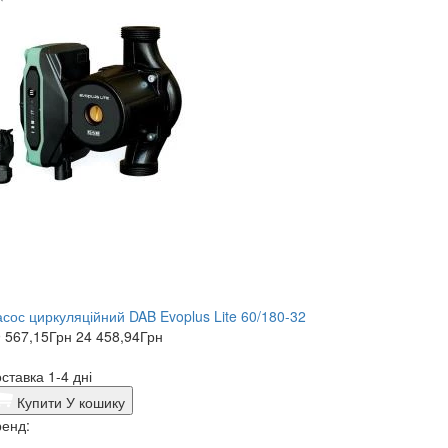
сос циркуляційний DAB Evoplus Lite 60/180-32
 567,15
Грн
24 458,94
Грн
ставка 1-4 дні
Купити
У кошику
енд: