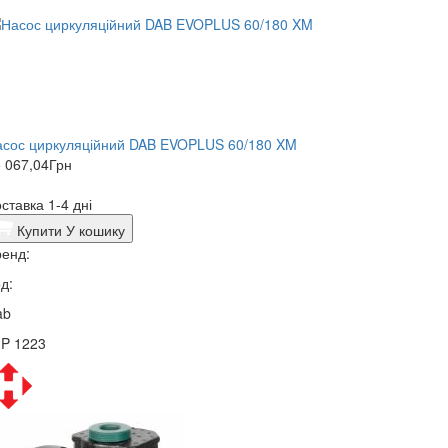
асос циркуляційний DAB EVOPLUS 60/180 XM
 067,04
Грн
ставка 1-4 дні
Купити
У кошику
енд:
д:
ab
3P 1223