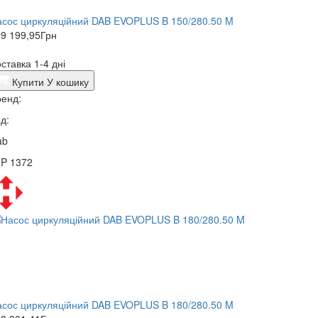
сос циркуляційний DAB EVOPLUS B 150/280.50 M
9 199,95
Грн
ставка 1-4 дні
Купити
У кошику
енд:
д:
ab
3P 1372
сос циркуляційний DAB EVOPLUS B 180/280.50 M