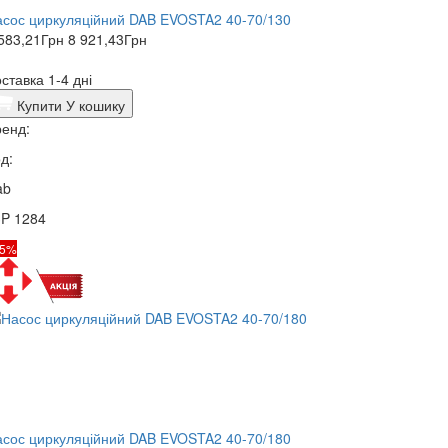
сос циркуляційний DAB EVOSTA2 40-70/130
583,21
Грн
8 921,43
Грн
ставка 1-4 дні
Купити
У кошику
енд:
д:
ab
3P 1284
15%
сос циркуляційний DAB EVOSTA2 40-70/180