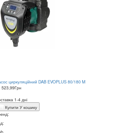
асос циркуляційний DAB EVOPLUS 80/180 M
 523,99
Грн
ставка 1-4 дні
Купити
У кошику
енд:
д:
ab