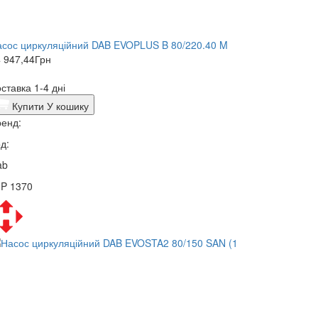
сос циркуляційний DAB EVOPLUS B 80/220.40 M
 947,44
Грн
ставка 1-4 дні
Купити
У кошику
енд:
д:
ab
3P 1370