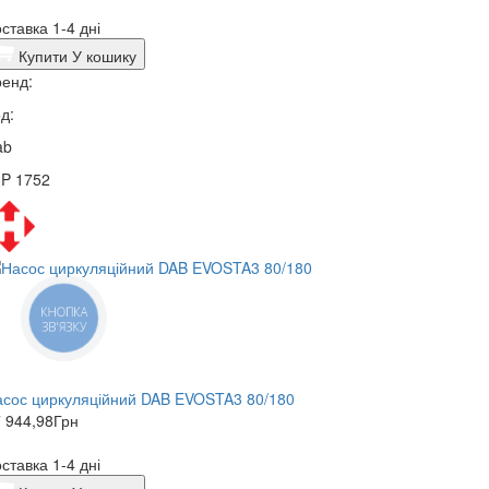
ставка 1-4 дні
Купити
У кошику
енд:
д:
ab
3P 1752
КНОПКА
ЗВ'ЯЗКУ
сос циркуляційний DAB EVOSTA3 80/180
 944,98
Грн
ставка 1-4 дні