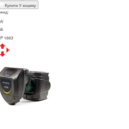
Купити
У кошику
енд:
д:
ab
3P 1663