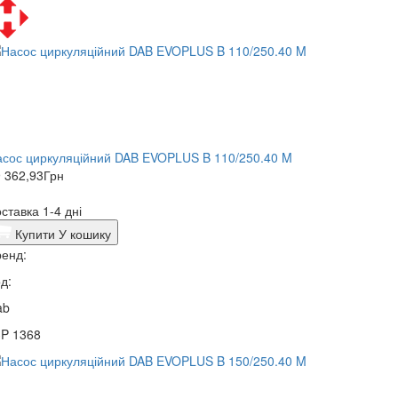
сос циркуляційний DAB EVOPLUS B 110/250.40 M
 362,93
Грн
ставка 1-4 дні
Купити
У кошику
енд:
д:
ab
3P 1368