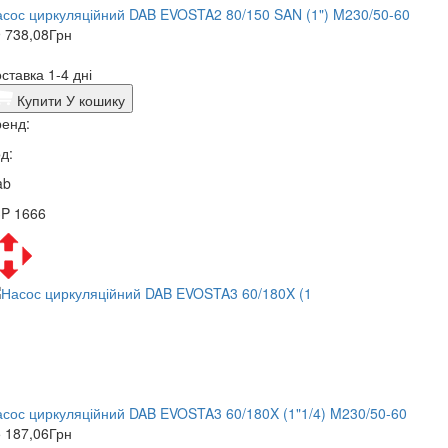
сос циркуляційний DAB EVOSTA2 80/150 SAN (1") M230/50-60
 738,08
Грн
ставка 1-4 дні
Купити
У кошику
енд:
д:
ab
3P 1666
сос циркуляційний DAB EVOSTA3 60/180X (1"1/4) M230/50-60
 187,06
Грн