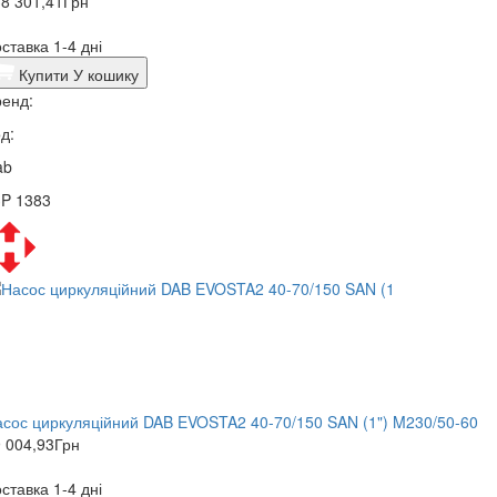
8 301,41
Грн
ставка 1-4 дні
Купити
У кошику
енд:
д:
ab
3P 1383
сос циркуляційний DAB EVOSTA2 40-70/150 SAN (1") M230/50-60
 004,93
Грн
ставка 1-4 дні