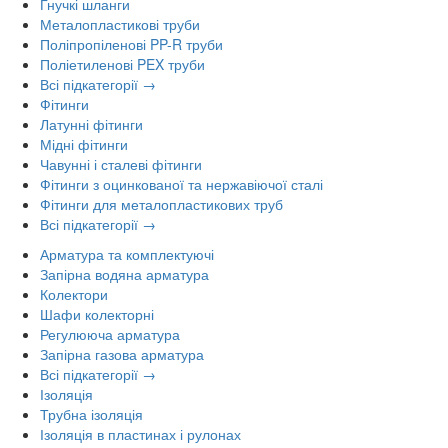
Гнучкі шланги
Металопластикові труби
Поліпропіленові PP-R труби
Поліетиленові PEX труби
Всі підкатегорії →
Фітинги
Латунні фітинги
Мідні фітинги
Чавунні і сталеві фітинги
Фітинги з оцинкованої та нержавіючої сталі
Фітинги для металопластикових труб
Всі підкатегорії →
Арматура та комплектуючі
Запірна водяна арматура
Колектори
Шафи колекторні
Регулююча арматура
Запірна газова арматура
Всі підкатегорії →
Ізоляція
Трубна ізоляція
Ізоляція в пластинах і рулонах