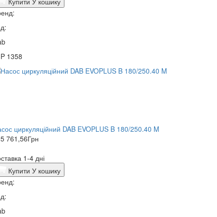
Купити
У кошику
енд:
д:
ab
3P 1358
сос циркуляційний DAB EVOPLUS B 180/250.40 M
5 761,56
Грн
ставка 1-4 дні
Купити
У кошику
енд:
д:
ab