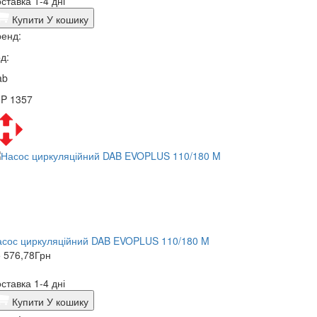
ставка 1-4 дні
Купити
У кошику
енд:
д:
ab
3P 1357
асос циркуляційний DAB EVOPLUS 110/180 M
 576,78
Грн
ставка 1-4 дні
Купити
У кошику