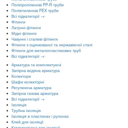
Поліпропіленові PP-R труби
Поліетиленові PEX труби
Всі підкатегорії →
Фітинги
Латунні фітинги
Мідні фітинги
Чавунні і сталеві фітинги
Фітинги з оцинкованої та нержавіючої сталі
Фітинги для металопластикових труб
Всі підкатегорії →
Арматура та комплектуючі
Запірна водяна арматура
Колектори
Шафи колекторні
Регулююча арматура
Запірна газова арматура
Всі підкатегорії →
Ізоляція
Трубна ізоляція
Ізоляція в пластинах і рулонах
Клей для ізоляції
Комплектуючі для ізоляції