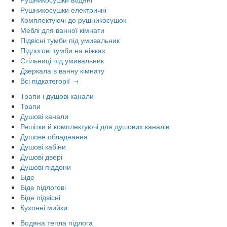
Рушникосушки електричні
Комплектуючі до рушникосушок
Меблі для ванної кімнати
Підвісні тумби під умивальник
Підлогові тумби на ніжках
Стільниці під умивальник
Дзеркала в ванну кімнату
Всі підкатегорії →
Трапи і душові канали
Трапи
Душові канали
Решітки й комплектуючі для душових каналів
Душове обладнання
Душові кабіни
Душові двері
Душові піддони
Біде
Біде підлогові
Біде підвісні
Кухонні мийки
Водяна тепла підлога