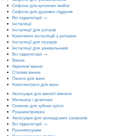
Сифони для кухонних мийок
Сифони для душових піддонів
Всі підкатегорії →
Інсталяції
Інсталяції для унітазів
Комплекти інсталяцій з унітазом
Інсталяції для пісуарів
Інсталяції для умивальників
Всі підкатегорії →
Ванни
Акрилові ванни
Сталеві ванни
Панелі для ванн
Комплектуючі для ванн
Аксесуари для ванної кімнати
Мильниці і дозатори
Склянки для зубних щіток
Рушникотримачі
Аксесуари для громадських санвузлів
Всі підкатегорії →
Рушникосушки
Рушникосушки водяні