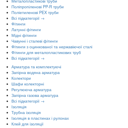
Металопластикові труби
Поліпропіленові PP-R труби
Поліетиленові PEX труби
Всі підкатегорії →
Фітинги
Латунні фітинги
Мідні фітинги
Чавунні і сталеві фітинги
Фітинги з оцинкованої та нержавіючої сталі
Фітинги для металопластикових труб
Всі підкатегорії →
Арматура та комплектуючі
Запірна водяна арматура
Колектори
Шафи колекторні
Регулююча арматура
Запірна газова арматура
Всі підкатегорії →
Ізоляція
Трубна ізоляція
Ізоляція в пластинах і рулонах
Клей для ізоляції