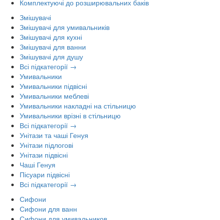
Комплектуючі до розширювальних баків
Змішувачі
Змішувачі для умивальників
Змішувачі для кухні
Змішувачі для ванни
Змішувачі для душу
Всі підкатегорії →
Умивальники
Умивальники підвісні
Умивальники меблеві
Умивальники накладні на стільницю
Умивальники врізні в стільницю
Всі підкатегорії →
Унітази та чаші Генуя
Унітази підлогові
Унітази підвісні
Чаші Генуя
Пісуари підвісні
Всі підкатегорії →
Сифони
Сифони для ванн
Сифони для умивальников