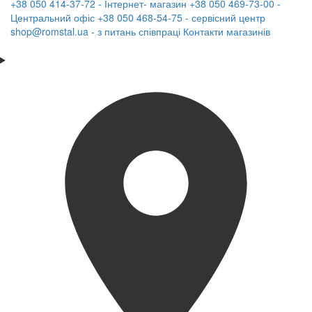
+38 050 414-37-72 - Інтернет- магазин
+38 050 469-73-00 -
Центральний офіс
+38 050 468-54-75 - сервісний центр
shop@romstal.ua - з питань співпраці
Контакти магазинів