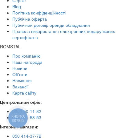
Сервіс
Blog
Політика конфіденційності
Публічна оферта
Публічний договір оренди обладнання
Правила використання електронних подарункових
сертифікатів
ROMSTAL
Про компанію
Наші нагороди
Новини
Об'єкти
Навчання
Вакансії
Карта сайту
Центральний офіс:
0800 50-11-82
КНОПКА
044 501-53-53
ЗВ'ЯЗКУ
Інтернет-магазин:
050 414-37-72