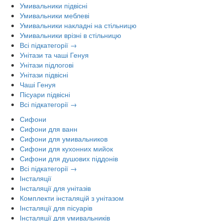
Умивальники підвісні
Умивальники меблеві
Умивальники накладні на стільницю
Умивальники врізні в стільницю
Всі підкатегорії →
Унітази та чаші Генуя
Унітази підлогові
Унітази підвісні
Чаші Генуя
Пісуари підвісні
Всі підкатегорії →
Сифони
Сифони для ванн
Сифони для умивальников
Сифони для кухонних мийок
Сифони для душових піддонів
Всі підкатегорії →
Інсталяції
Інсталяції для унітазів
Комплекти інсталяцій з унітазом
Інсталяції для пісуарів
Інсталяції для умивальників