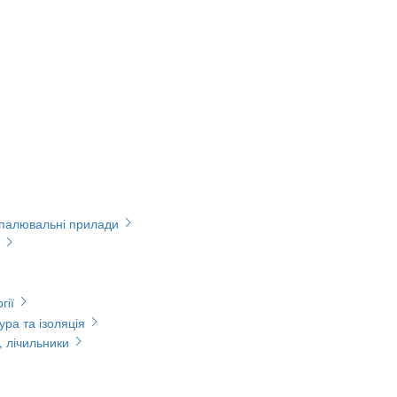
опалювальні прилади
гії
ура та ізоляція
, лічильники