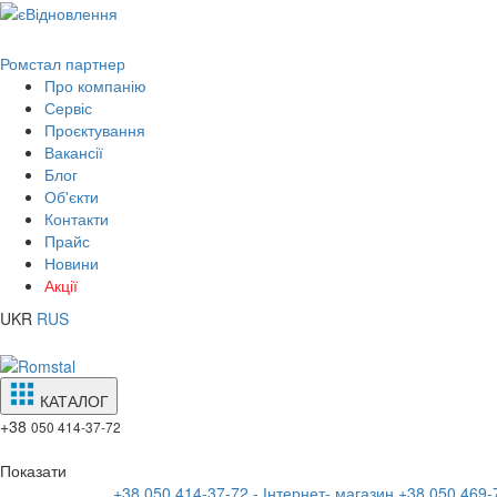
Ромстал партнер
Про компанію
Сервіс
Проєктування
Вакансії
Блог
Об'єкти
Контакти
Прайс
Новини
Акції
UKR
RUS
КАТАЛОГ
+38
050 414-37-72
Показати
+38 050 414-37-72 - Інтернет- магазин
+38 050 469-