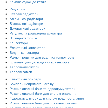
Комплектуючі до котлів
Радіатори
Сталеві радіатори
Алюмінієві радіатори
Біметалеві радіатори
Декоративні радіатори
Регулююча радіаторна арматура
Всі підкатегорії →
Конвектори
Електричні конвектори
Водяні конвектори
Рамки і решітки для водяних конвекторів
Комплектуючі до водяних конвекторів
Тепловентилятори
Теплові завіси
Електричні бойлери
Бойлери непрямого нагріву
Розширювальні баки та гідроакумулятори
Розширювальні баки для систем опалення
Гідроакумулятори для систем водопостачання
Розширювальні баки для сонячних систем
Комплектуючі до розширювальних баків