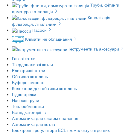
Труби, фітинги,
арматура та ізоляція
Каналізація,
фільтрація, лічильники
Насоси
Кліматичне обладнання
Інструменти та аксесуари
Газові котли
Твердопаливні котли
Електричні котли
Обв'язка котелень
Буферні ємності
Колектори для обв'язки котелень
Гідрострілки
Насосні групи
Теплообмінники
Всі підкатегорії →
Автоматика для систем опалення
Автоматика для котла
Електронні регулятори ECL і комплектуючі до них