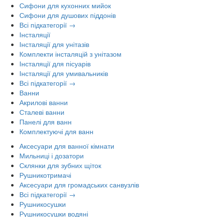
Сифони для кухонних мийок
Сифони для душових піддонів
Всі підкатегорії →
Інсталяції
Інсталяції для унітазів
Комплекти інсталяцій з унітазом
Інсталяції для пісуарів
Інсталяції для умивальників
Всі підкатегорії →
Ванни
Акрилові ванни
Сталеві ванни
Панелі для ванн
Комплектуючі для ванн
Аксесуари для ванної кімнати
Мильниці і дозатори
Склянки для зубних щіток
Рушникотримачі
Аксесуари для громадських санвузлів
Всі підкатегорії →
Рушникосушки
Рушникосушки водяні