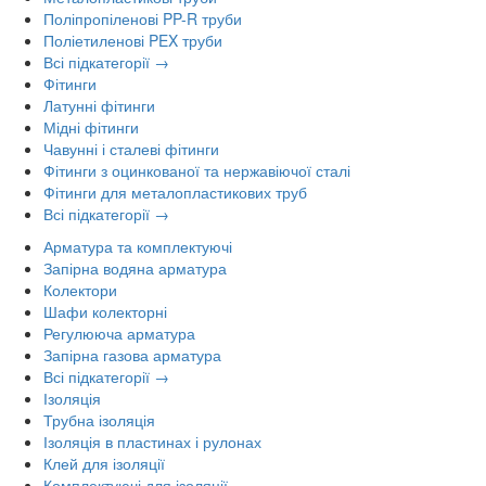
Поліпропіленові PP-R труби
Поліетиленові PEX труби
Всі підкатегорії →
Фітинги
Латунні фітинги
Мідні фітинги
Чавунні і сталеві фітинги
Фітинги з оцинкованої та нержавіючої сталі
Фітинги для металопластикових труб
Всі підкатегорії →
Арматура та комплектуючі
Запірна водяна арматура
Колектори
Шафи колекторні
Регулююча арматура
Запірна газова арматура
Всі підкатегорії →
Ізоляція
Трубна ізоляція
Ізоляція в пластинах і рулонах
Клей для ізоляції
Комплектуючі для ізоляції