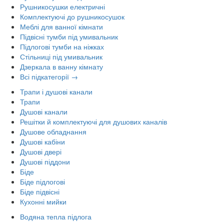
Рушникосушки електричні
Комплектуючі до рушникосушок
Меблі для ванної кімнати
Підвісні тумби під умивальник
Підлогові тумби на ніжках
Стільниці під умивальник
Дзеркала в ванну кімнату
Всі підкатегорії →
Трапи і душові канали
Трапи
Душові канали
Решітки й комплектуючі для душових каналів
Душове обладнання
Душові кабіни
Душові двері
Душові піддони
Біде
Біде підлогові
Біде підвісні
Кухонні мийки
Водяна тепла підлога