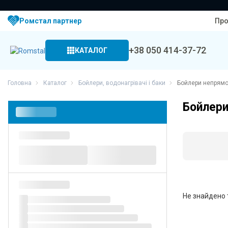
Ромстал партнер
Про
+38
050 414-37-72
КАТАЛОГ
Головна
Каталог
Бойлери, водонагрівачі і баки
Бойлери непрямо
Бойлери
Не знайдено 