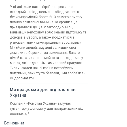
У ці дні, коли наша Україна переживає
складний період, весь світ обʼєднується в
безкомпромісній боротьбі. 3 самого початку
повномасштабної війни наша організація
приєдналася до цієї благородної місії,
виявивши непохитну волю знайти підтримку та
донорів в Європі, а також поєднатися з
різноманітними міжнародними асоціаціями.
Мільйони людей, змушені залишити свої
домівки та боротися за виживання. Багато
сімей втратили своє майно та знаходяться у
містах, які надають їм тимчасовий притулок.
Тисячі людей нашої країни потребують
підтримки, захисту та безпеки, і ми зобовʼязані
їм допомагати.
Ми працюємо для відновлення
України!
Компанія «Ромстал Україна» залучає
гуманітарну допомогу для постраждалих від
воєнних дій.
Всі новини