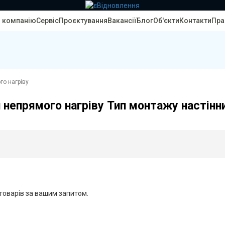
 компанію
Сервіс
Проєктування
Вакансії
Блог
Об'єкти
Контакти
Пра
го нагріву
 непрямого нагріву Тип монтажу настінни
товарів за вашим запитом.