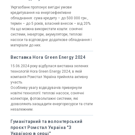
Укргазбанк пропонує вигідні умови
кредитування на енергоефективне
обладнання: cума кредиту – до 500 000 грн.,
термін – до 5 років, власний внесок – від 20%.
На що можна використати кошти: сонячні
системи, інвертори, акумулятори, теплові
насоси та відповідне додаткове обладнання і
матеріали до них.
Виставка Hora Green Energy 2024
15.06.2024 року відбулася виставка зелених
технологій Hora Green Energy 2024, в якій
компанія Ромстал Україна прийняла активну
участь.
Особливу увагу відвідувачів привернули
новітні технології: теплові насоси, сонячні
колектори, фотовольтажні системи, які
дозволяють заощадити енергоресурси та стати
незалежним.
Гуманітарний та волонтерський
проєкт Ромстал Україна "З
Україною в серці"