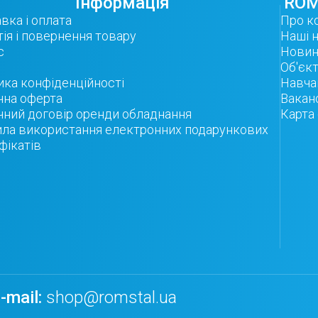
Інформація
ROM
вка і оплата
Про к
тія і повернення товару
Наші 
с
Нови
Об'єк
ика конфіденційності
Навча
чна оферта
Ваканс
чний договір оренди обладнання
Карта
ла використання електронних подарункових
фікатів
E-mail:
shop@romstal.ua