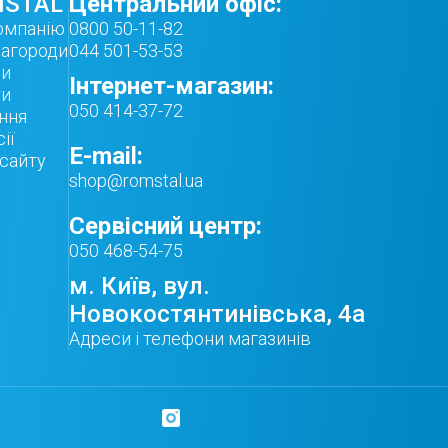
STAL
Центральний офіс:
омпанію
0800 50-11-82
нагороди
044 501-53-53
ни
Інтернет-магазин:
ти
050 414-37-72
ння
ії
E-mail:
 сайту
shop@romstal.ua
Сервісний центр:
050 468-54-75
м. Київ, вул.
Новокостянтинівська, 4а
Адреси і телефони магазинів