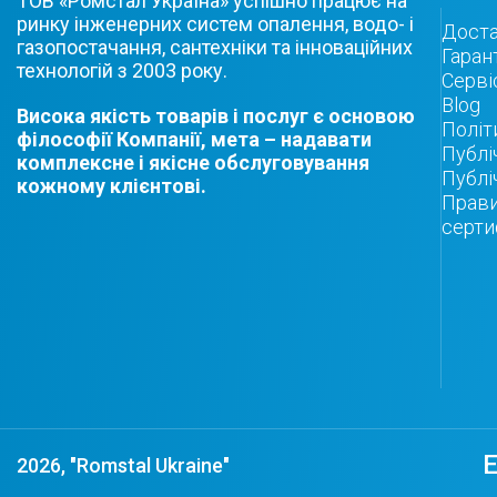
ТОВ «Ромстал Україна» успішно працює на
ринку інженерних систем опалення, водо- і
Доста
газопостачання, сантехніки та інноваційних
Гаран
технологій з 2003 року.
Серві
Blog
Висока якість товарів і послуг є основою
Політ
філософії Компанії, мета – надавати
Публі
комплексне і якісне обслуговування
Публі
кожному клієнтові.
Прави
серти
​
2026, "Romstal Ukraine"