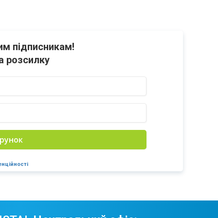
им підписникам!
а розсилку
рунок
енційності