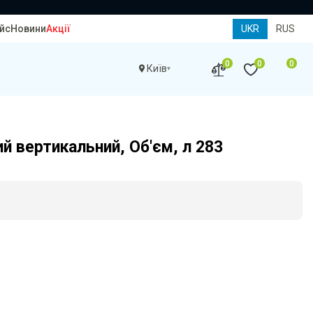
йс
Новини
Акції
UKR
RUS
0
0
0
Київ
й вертикальний, Об'єм, л 283