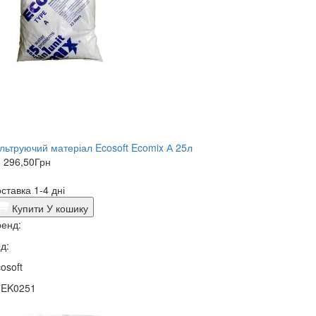
льтруючий матеріал Ecosoft Ecomix А 25л
 296,50
Грн
ставка 1-4 дні
Купити
У кошику
енд:
д:
osoft
7EK0251