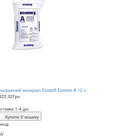
льтруючий матеріал Ecosoft Ecomix-A 12 л
422,32
Грн
ставка 1-4 дні
Купити
У кошику
енд:
д: