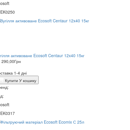
osoft
7EK0250
гілля активоване Ecosoft Centaur 12x40 15кг
 290,00
Грн
ставка 1-4 дні
Купити
У кошику
енд:
д:
osoft
7EK0317