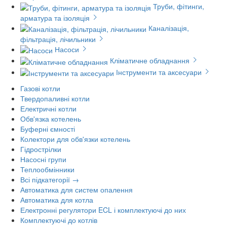
Труби, фітинги,
арматура та ізоляція
Каналізація,
фільтрація, лічильники
Насоси
Кліматичне обладнання
Інструменти та аксесуари
Газові котли
Твердопаливні котли
Електричні котли
Обв'язка котелень
Буферні ємності
Колектори для обв'язки котелень
Гідрострілки
Насосні групи
Теплообмінники
Всі підкатегорії →
Автоматика для систем опалення
Автоматика для котла
Електронні регулятори ECL і комплектуючі до них
Комплектуючі до котлів