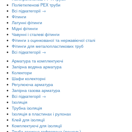
Поліетиленові PEX труби
Всі підкатегорії →
Фітинги
Латунні фітинги
Мідні фітинги
Чавунні і сталеві фітинги
Фітинги з оцинкованої та нержавіючої сталі
Фітинги для металопластикових труб
Всі підкатегорії →
Арматура та комплектуючі
Запірна водяна арматура
Колектори
Шафи колекторні
Регулююча арматура
Запірна газова арматура
Всі підкатегорії →
Ізоляція
Трубна ізоляція
Ізоляція в пластинах і рулонах
Клей для ізоляції
Комплектуючі для ізоляції
Труба захисна гофрована (пешель)