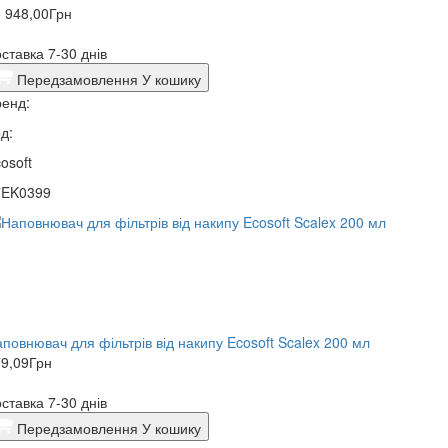
 948,00
Грн
ставка 7-30 днів
Передзамовлення
У кошику
енд:
д:
osoft
7EK0399
повнювач для фільтрів від накипу Ecosoft Scalex 200 мл
9,09
Грн
ставка 7-30 днів
Передзамовлення
У кошику