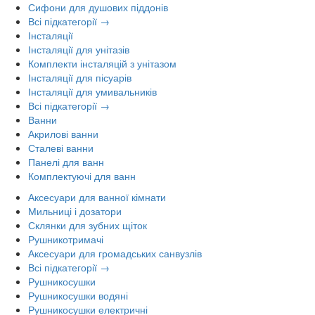
Сифони для душових піддонів
Всі підкатегорії →
Інсталяції
Інсталяції для унітазів
Комплекти інсталяцій з унітазом
Інсталяції для пісуарів
Інсталяції для умивальників
Всі підкатегорії →
Ванни
Акрилові ванни
Сталеві ванни
Панелі для ванн
Комплектуючі для ванн
Аксесуари для ванної кімнати
Мильниці і дозатори
Склянки для зубних щіток
Рушникотримачі
Аксесуари для громадських санвузлів
Всі підкатегорії →
Рушникосушки
Рушникосушки водяні
Рушникосушки електричні