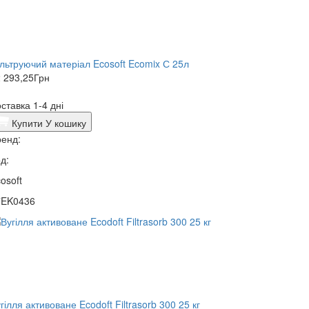
льтруючий матеріал Ecosoft Ecomix С 25л
 293,25
Грн
ставка 1-4 дні
Купити
У кошику
енд:
д:
osoft
7EK0436
гілля активоване Ecodoft Filtrasorb 300 25 кг