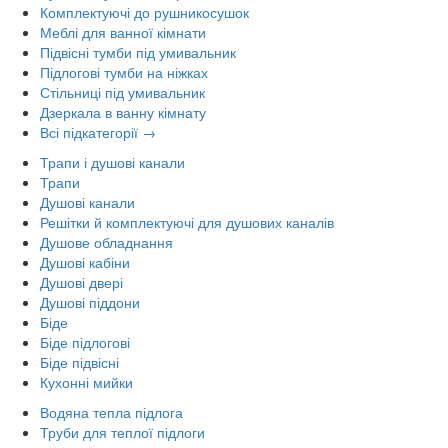
Комплектуючі до рушникосушок
Меблі для ванної кімнати
Підвісні тумби під умивальник
Підлогові тумби на ніжках
Стільниці під умивальник
Дзеркала в ванну кімнату
Всі підкатегорії →
Трапи і душові канали
Трапи
Душові канали
Решітки й комплектуючі для душових каналів
Душове обладнання
Душові кабіни
Душові двері
Душові піддони
Біде
Біде підлогові
Біде підвісні
Кухонні мийки
Водяна тепла підлога
Труби для теплої підлоги