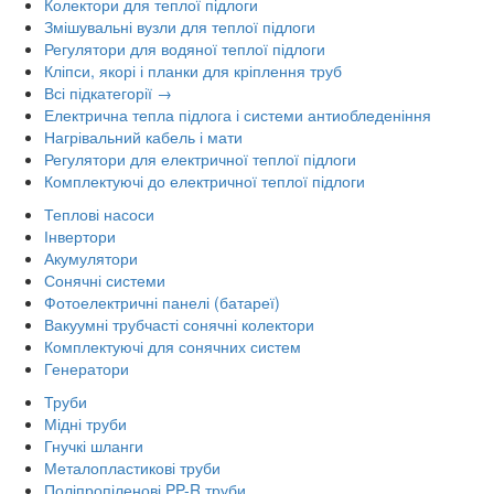
Колектори для теплої підлоги
Змішувальні вузли для теплої підлоги
Регулятори для водяної теплої підлоги
Кліпси, якорі і планки для кріплення труб
Всі підкатегорії →
Електрична тепла підлога і системи антиобледеніння
Нагрівальний кабель і мати
Регулятори для електричної теплої підлоги
Комплектуючі до електричної теплої підлоги
Теплові насоси
Інвертори
Акумулятори
Сонячні системи
Фотоелектричні панелі (батареї)
Вакуумні трубчасті сонячні колектори
Комплектуючі для сонячних систем
Генератори
Труби
Мідні труби
Гнучкі шланги
Металопластикові труби
Поліпропіленові PP-R труби