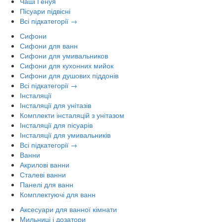
Чаші Генуя
Пісуари підвісні
Всі підкатегорії →
Сифони
Сифони для ванн
Сифони для умивальников
Сифони для кухонних мийок
Сифони для душових піддонів
Всі підкатегорії →
Інсталяції
Інсталяції для унітазів
Комплекти інсталяцій з унітазом
Інсталяції для пісуарів
Інсталяції для умивальників
Всі підкатегорії →
Ванни
Акрилові ванни
Сталеві ванни
Панелі для ванн
Комплектуючі для ванн
Аксесуари для ванної кімнати
Мильниці і дозатори