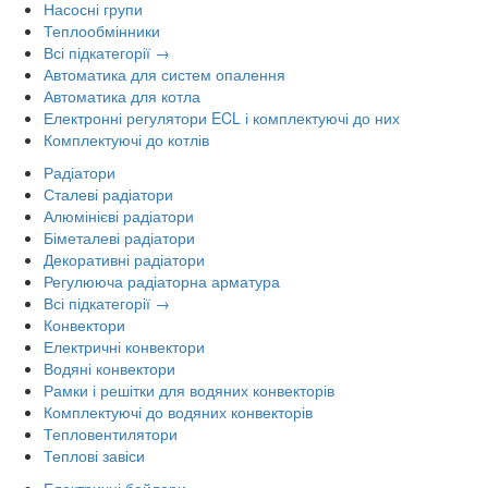
Насосні групи
Теплообмінники
Всі підкатегорії →
Автоматика для систем опалення
Автоматика для котла
Електронні регулятори ECL і комплектуючі до них
Комплектуючі до котлів
Радіатори
Сталеві радіатори
Алюмінієві радіатори
Біметалеві радіатори
Декоративні радіатори
Регулююча радіаторна арматура
Всі підкатегорії →
Конвектори
Електричні конвектори
Водяні конвектори
Рамки і решітки для водяних конвекторів
Комплектуючі до водяних конвекторів
Тепловентилятори
Теплові завіси
Електричні бойлери