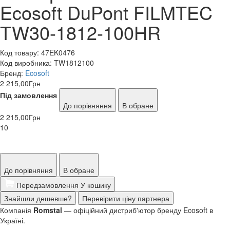
Ecosoft DuPont FILMTEC
TW30-1812-100HR
Код товару:
47EK0476
Код виробника:
TW1812100
Бренд:
Ecosoft
2 215,00
Грн
Під замовлення
До порівняння
В обране
2 215,00
Грн
10
До порівняння
В обране
Передзамовлення
У кошику
Знайшли дешевше?
Перевірити ціну партнера
Компанія
Romstal
— офіційний дистриб'ютор бренду Ecosoft в
Україні.