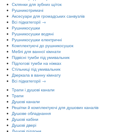
Склянки для зубних щіток
Рушникотримачі
Аксесуари для громадських санвузлів
Всі підкатегорії →
Рушникосушки
Рушникосушки водяні
Рушникосушки електричні
Комплектуючі до рушникосушок
Меблі для ванної кімнати
Підвісні тумби під умивальник
Підлогові тумби на ніжках
Стільниці під умивальник
Дзеркала в ванну кімнату
Всі підкатегорії →
Трапи і душові канали
Трапи
Душові канали
Решітки й комплектуючі для душових каналів
Душове обладнання
Душові кабіни
Душові двері
Душові піддони