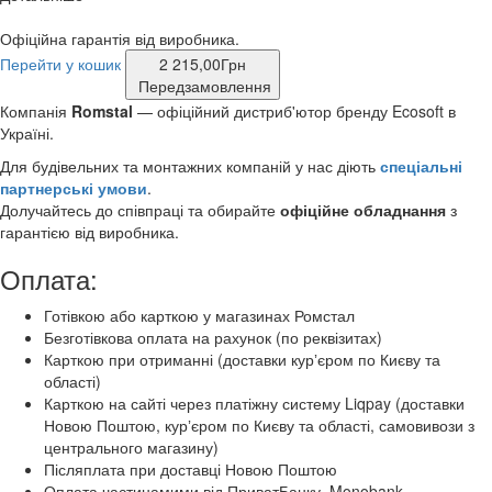
Офіційна гарантія від виробника.
Перейти у кошик
2 215,00
Грн
Передзамовлення
Компанія
Romstal
— офіційний дистриб'ютор бренду Ecosoft в
Україні.
Для будівельних та монтажних компаній у нас діють
спеціальні
партнерські умови
.
Долучайтесь до співпраці та обирайте
офіційне обладнання
з
гарантією від виробника.
Оплата:
Готівкою або карткою у магазинах Ромстал
Безготівкова оплата на рахунок (по реквізитах)
Карткою при отриманні (доставки курʼєром по Києву та
області)
Карткою на сайті через платіжну систему Liqpay (доставки
Новою Поштою, курʼєром по Києву та області, самовивози з
центрального магазину)
Післяплата при доставці Новою Поштою
Оплата частинамими від ПриватБанку, Monobank