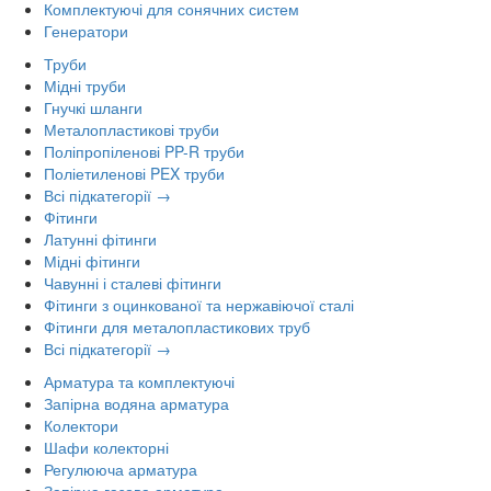
Комплектуючі для сонячних систем
Генератори
Труби
Мідні труби
Гнучкі шланги
Металопластикові труби
Поліпропіленові PP-R труби
Поліетиленові PEX труби
Всі підкатегорії →
Фітинги
Латунні фітинги
Мідні фітинги
Чавунні і сталеві фітинги
Фітинги з оцинкованої та нержавіючої сталі
Фітинги для металопластикових труб
Всі підкатегорії →
Арматура та комплектуючі
Запірна водяна арматура
Колектори
Шафи колекторні
Регулююча арматура
Запірна газова арматура