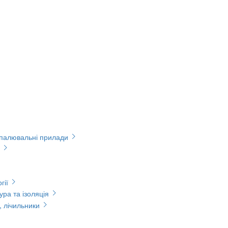
опалювальні прилади
гії
ура та ізоляція
, лічильники