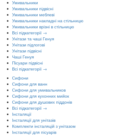
Умивальники
Умивальники підвісні
Умивальники меблеві
Умивальники накладні на стільницю
Умивальники врізні в стільницю
Всі підкатегорії →
Унітази та чаші Генуя
Унітази підлогові
Унітази підвісні
Чаші Генуя
Пісуари підвісні
Всі підкатегорії →
Сифони
Сифони для ванн
Сифони для умивальников
Сифони для кухонних мийок
Сифони для душових піддонів
Всі підкатегорії →
Інсталяції
Інсталяції для унітазів
Комплекти інсталяцій з унітазом
Інсталяції для пісуарів