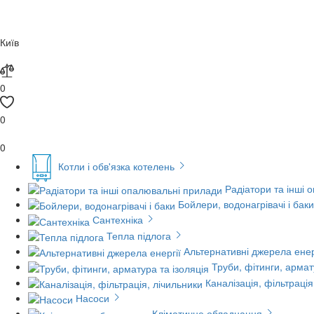
Київ
0
0
0
Котли і обв'язка котелень
Радіатори та інші 
Бойлери, водонагрівачі і баки
Сантехніка
Тепла підлога
Альтернативні джерела енер
Труби, фітинги, армат
Каналізація, фільтрація
Насоси
Кліматичне обладнання