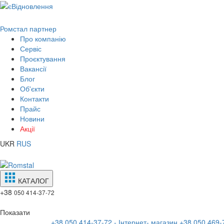
Ромстал партнер
Про компанію
Сервіс
Проєктування
Вакансії
Блог
Об'єкти
Контакти
Прайс
Новини
Акції
UKR
RUS
КАТАЛОГ
+38
050 414-37-72
Показати
+38 050 414-37-72 - Інтернет- магазин
+38 050 469-