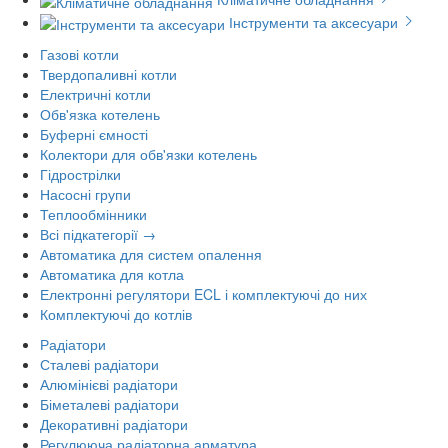
Інструменти та аксесуари
Газові котли
Твердопаливні котли
Електричні котли
Обв'язка котелень
Буферні ємності
Колектори для обв'язки котелень
Гідрострілки
Насосні групи
Теплообмінники
Всі підкатегорії →
Автоматика для систем опалення
Автоматика для котла
Електронні регулятори ECL і комплектуючі до них
Комплектуючі до котлів
Радіатори
Сталеві радіатори
Алюмінієві радіатори
Біметалеві радіатори
Декоративні радіатори
Регулююча радіаторна арматура