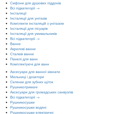
Сифони для душових піддонів
Всі підкатегорії →
Інсталяції
Інсталяції для унітазів
Комплекти інсталяцій з унітазом
Інсталяції для пісуарів
Інсталяції для умивальників
Всі підкатегорії →
Ванни
Акрилові ванни
Сталеві ванни
Панелі для ванн
Комплектуючі для ванн
Аксесуари для ванної кімнати
Мильниці і дозатори
Склянки для зубних щіток
Рушникотримачі
Аксесуари для громадських санвузлів
Всі підкатегорії →
Рушникосушки
Рушникосушки водяні
Рушникосушки електричні