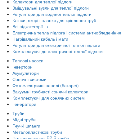
Колектори для теплої підлоги
Змішувальні вузли для теплої підлоги
Регулятори для водяної теплої підлоги
Кліпси, якорі і планки для кріплення труб
Всі підкатегорії →
Електрична тепла підлога і системи антиобледеніння
Нагрівальний кабель і мати
Регулятори для електричної теплої підлоги
Комплектуючі до електричної теплої підлоги
Теплові насоси
Інвертори
Акумулятори
Сонячні системи
Фотоелектричні панелі (батареї)
Вакуумні трубчасті сонячні колектори
Комплектуючі для сонячних систем
Генератори
Труби
Мідні труби
Гнучкі шланги
Металопластикові труби
Поліпропіленові PP-R труби