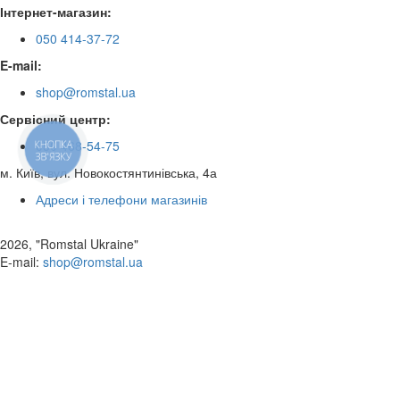
Інтернет-магазин:
050 414-37-72
E-mail:
shop@romstal.ua
Сервісний центр:
050 468-54-75
КНОПКА
ЗВ'ЯЗКУ
м. Київ, вул. Новокостянтинівська, 4а
Адреси і телефони магазинів
2026, "Romstal Ukraine"
​E-mail:
shop@romstal.ua