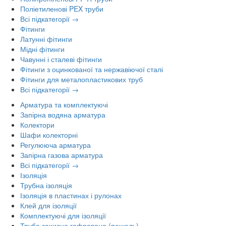
Поліетиленові PEX труби
Всі підкатегорії →
Фітинги
Латунні фітинги
Мідні фітинги
Чавунні і сталеві фітинги
Фітинги з оцинкованої та нержавіючої сталі
Фітинги для металопластикових труб
Всі підкатегорії →
Арматура та комплектуючі
Запірна водяна арматура
Колектори
Шафи колекторні
Регулююча арматура
Запірна газова арматура
Всі підкатегорії →
Ізоляція
Трубна ізоляція
Ізоляція в пластинах і рулонах
Клей для ізоляції
Комплектуючі для ізоляції
Труба захисна гофрована (пешель)