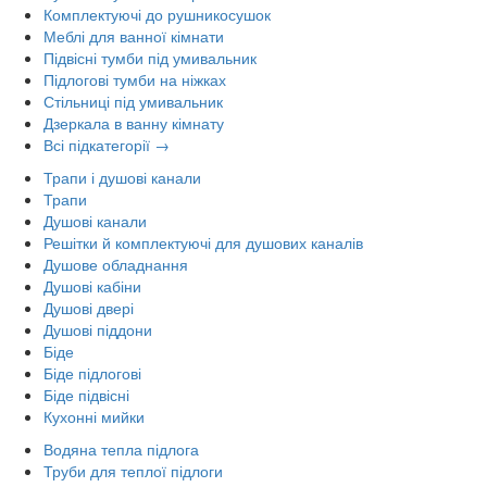
Комплектуючі до рушникосушок
Меблі для ванної кімнати
Підвісні тумби під умивальник
Підлогові тумби на ніжках
Стільниці під умивальник
Дзеркала в ванну кімнату
Всі підкатегорії →
Трапи і душові канали
Трапи
Душові канали
Решітки й комплектуючі для душових каналів
Душове обладнання
Душові кабіни
Душові двері
Душові піддони
Біде
Біде підлогові
Біде підвісні
Кухонні мийки
Водяна тепла підлога
Труби для теплої підлоги