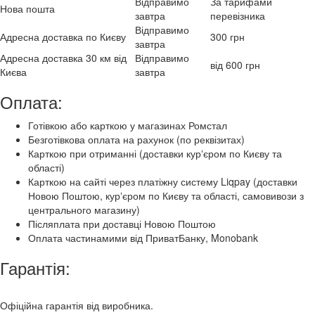
Відправимо
За тарифами
Нова пошта
завтра
перевізника
Відправимо
Адресна доставка по Києву
300 грн
завтра
Адресна доставка 30 км від
Відправимо
від 600 грн
Києва
завтра
Оплата:
Готівкою або карткою у магазинах Ромстал
Безготівкова оплата на рахунок (по реквізитах)
Карткою при отриманні (доставки курʼєром по Києву та
області)
Карткою на сайті через платіжну систему Liqpay (доставки
Новою Поштою, курʼєром по Києву та області, самовивози з
центрального магазину)
Післяплата при доставці Новою Поштою
Оплата частинамими від ПриватБанку, Monobank
Гарантія:
Офіційна гарантія від виробника.