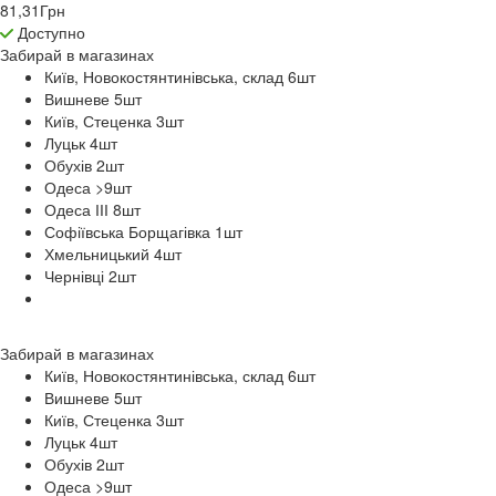
81,31
Грн
Доступно
Забирай в
магазинах
Київ, Новокостянтинівська, склад 6
шт
Вишневе 5
шт
Київ, Стеценка 3
шт
Луцьк 4
шт
Обухів 2
шт
Одеса >9
шт
Одеса ІІІ 8
шт
Софіївська Борщагівка 1
шт
Хмельницький 4
шт
Чернівці 2
шт
Забирай в
магазинах
Київ, Новокостянтинівська, склад 6
шт
Вишневе 5
шт
Київ, Стеценка 3
шт
Луцьк 4
шт
Обухів 2
шт
Одеса >9
шт