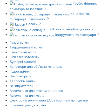
Труби, фітинги,
арматура та ізоляція
Каналізація,
фільтрація, лічильники
Насоси
Кліматичне обладнання
Інструменти та аксесуари
Газові котли
Твердопаливні котли
Електричні котли
Обв'язка котелень
Буферні ємності
Колектори для обв'язки котелень
Гідрострілки
Насосні групи
Теплообмінники
Всі підкатегорії →
Автоматика для систем опалення
Автоматика для котла
Електронні регулятори ECL і комплектуючі до них
Комплектуючі до котлів