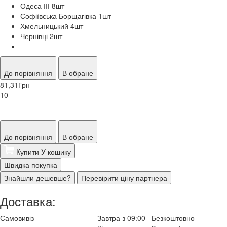
Одеса ІІІ 8
шт
Софіївська Борщагівка 1
шт
Хмельницький 4
шт
Чернівці 2
шт
До порівняння
В обране
81,31
Грн
10
До порівняння
В обране
Купити
У кошику
Швидка покупка
Знайшли дешевше?
Перевірити ціну партнера
Доставка:
Самовивіз
Завтра з 09:00
Безкоштовно