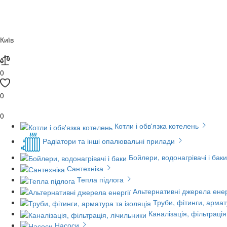
Київ
0
0
0
Котли і обв'язка котелень
Радіатори та інші опалювальні прилади
Бойлери, водонагрівачі і баки
Сантехніка
Тепла підлога
Альтернативні джерела енер
Труби, фітинги, армат
Каналізація, фільтрація
Насоси