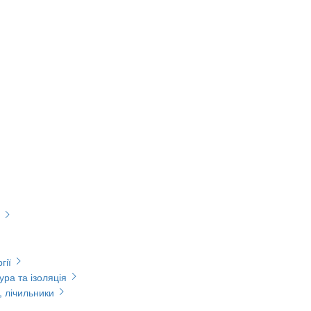
гії
ура та ізоляція
, лічильники