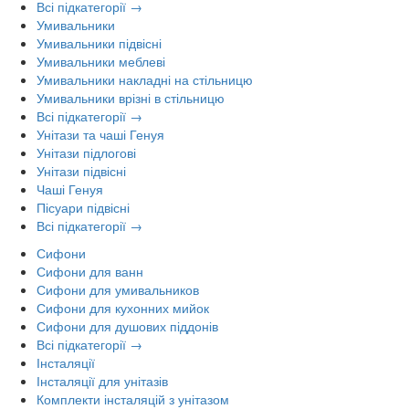
Всі підкатегорії →
Умивальники
Умивальники підвісні
Умивальники меблеві
Умивальники накладні на стільницю
Умивальники врізні в стільницю
Всі підкатегорії →
Унітази та чаші Генуя
Унітази підлогові
Унітази підвісні
Чаші Генуя
Пісуари підвісні
Всі підкатегорії →
Сифони
Сифони для ванн
Сифони для умивальников
Сифони для кухонних мийок
Сифони для душових піддонів
Всі підкатегорії →
Інсталяції
Інсталяції для унітазів
Комплекти інсталяцій з унітазом