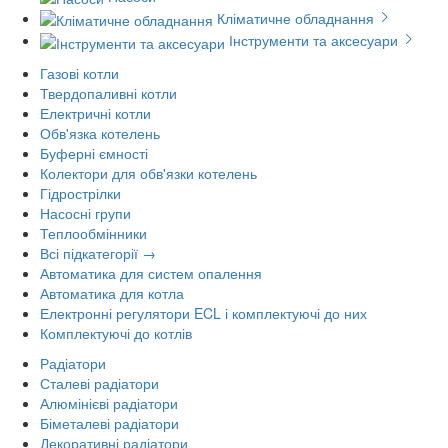
Кліматичне обладнання
Інструменти та аксесуари
Газові котли
Твердопаливні котли
Електричні котли
Обв'язка котелень
Буферні ємності
Колектори для обв'язки котелень
Гідрострілки
Насосні групи
Теплообмінники
Всі підкатегорії →
Автоматика для систем опалення
Автоматика для котла
Електронні регулятори ECL і комплектуючі до них
Комплектуючі до котлів
Радіатори
Сталеві радіатори
Алюмінієві радіатори
Біметалеві радіатори
Декоративні радіатори