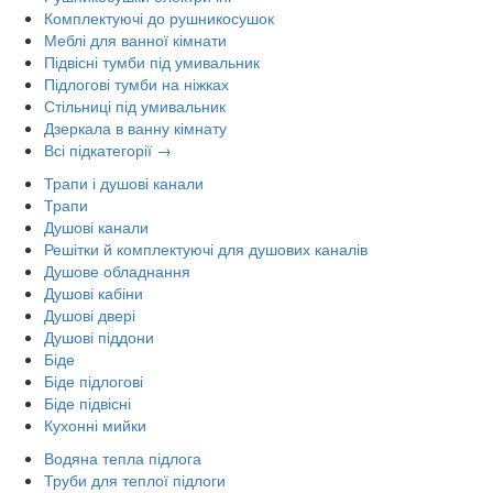
Комплектуючі до рушникосушок
Меблі для ванної кімнати
Підвісні тумби під умивальник
Підлогові тумби на ніжках
Стільниці під умивальник
Дзеркала в ванну кімнату
Всі підкатегорії →
Трапи і душові канали
Трапи
Душові канали
Решітки й комплектуючі для душових каналів
Душове обладнання
Душові кабіни
Душові двері
Душові піддони
Біде
Біде підлогові
Біде підвісні
Кухонні мийки
Водяна тепла підлога
Труби для теплої підлоги