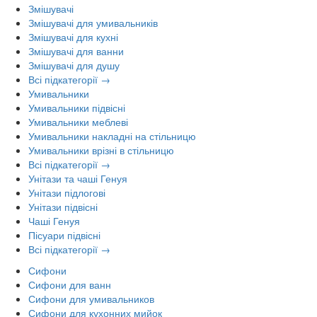
Змішувачі
Змішувачі для умивальників
Змішувачі для кухні
Змішувачі для ванни
Змішувачі для душу
Всі підкатегорії →
Умивальники
Умивальники підвісні
Умивальники меблеві
Умивальники накладні на стільницю
Умивальники врізні в стільницю
Всі підкатегорії →
Унітази та чаші Генуя
Унітази підлогові
Унітази підвісні
Чаші Генуя
Пісуари підвісні
Всі підкатегорії →
Сифони
Сифони для ванн
Сифони для умивальников
Сифони для кухонних мийок