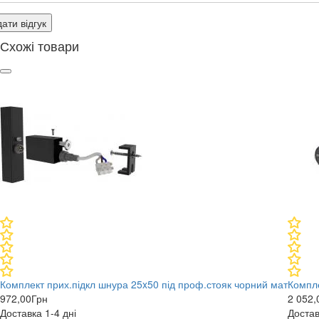
ати відгук
Схожі товари
Комплект прих.підкл шнура 25x50 під проф.стояк чорний мат
Компле
972,00
Грн
2 052,
Доставка 1-4 дні
Достав