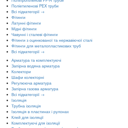
Поліпропіленові PP-R труби
Поліетиленові PEX труби
Всі підкатегорії →
Фітинги
Латунні фітинги
Мідні фітинги
Чавунні і сталеві фітинги
Фітинги з оцинкованої та нержавіючої сталі
Фітинги для металопластикових труб
Всі підкатегорії →
Арматура та комплектуючі
Запірна водяна арматура
Колектори
Шафи колекторні
Регулююча арматура
Запірна газова арматура
Всі підкатегорії →
Ізоляція
Трубна ізоляція
Ізоляція в пластинах і рулонах
Клей для ізоляції
Комплектуючі для ізоляції