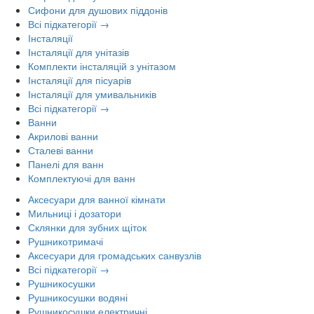
Сифони для душових піддонів
Всі підкатегорії →
Інсталяції
Інсталяції для унітазів
Комплекти інсталяцій з унітазом
Інсталяції для пісуарів
Інсталяції для умивальників
Всі підкатегорії →
Ванни
Акрилові ванни
Сталеві ванни
Панелі для ванн
Комплектуючі для ванн
Аксесуари для ванної кімнати
Мильниці і дозатори
Склянки для зубних щіток
Рушникотримачі
Аксесуари для громадських санвузлів
Всі підкатегорії →
Рушникосушки
Рушникосушки водяні
Рушникосушки електричні