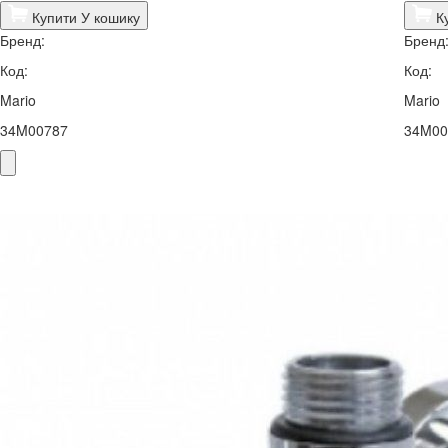
Купити
У кошику
К
Бренд:
Бренд
Код:
Код:
Mario
Mario
34M00787
34M00