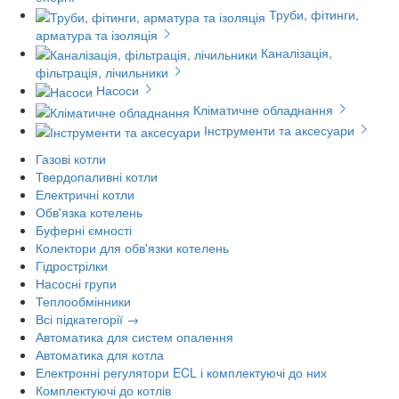
Труби, фітинги,
арматура та ізоляція
Каналізація,
фільтрація, лічильники
Насоси
Кліматичне обладнання
Інструменти та аксесуари
Газові котли
Твердопаливні котли
Електричні котли
Обв'язка котелень
Буферні ємності
Колектори для обв'язки котелень
Гідрострілки
Насосні групи
Теплообмінники
Всі підкатегорії →
Автоматика для систем опалення
Автоматика для котла
Електронні регулятори ECL і комплектуючі до них
Комплектуючі до котлів