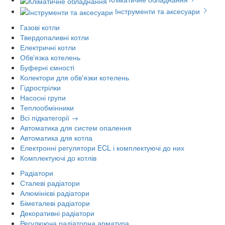
Інструменти та аксесуари
Газові котли
Твердопаливні котли
Електричні котли
Обв'язка котелень
Буферні ємності
Колектори для обв'язки котелень
Гідрострілки
Насосні групи
Теплообмінники
Всі підкатегорії →
Автоматика для систем опалення
Автоматика для котла
Електронні регулятори ECL і комплектуючі до них
Комплектуючі до котлів
Радіатори
Сталеві радіатори
Алюмінієві радіатори
Біметалеві радіатори
Декоративні радіатори
Регулююча радіаторна арматура