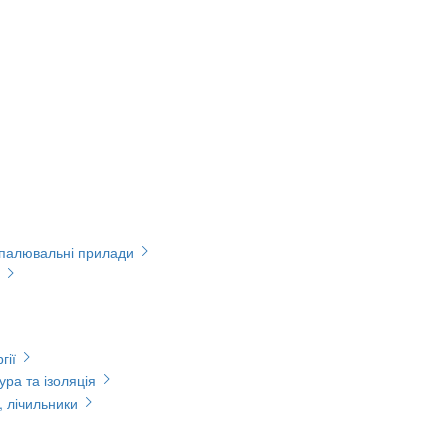
опалювальні прилади
гії
ура та ізоляція
, лічильники