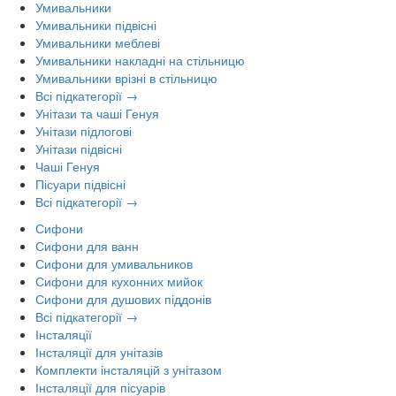
Умивальники
Умивальники підвісні
Умивальники меблеві
Умивальники накладні на стільницю
Умивальники врізні в стільницю
Всі підкатегорії →
Унітази та чаші Генуя
Унітази підлогові
Унітази підвісні
Чаші Генуя
Пісуари підвісні
Всі підкатегорії →
Сифони
Сифони для ванн
Сифони для умивальников
Сифони для кухонних мийок
Сифони для душових піддонів
Всі підкатегорії →
Інсталяції
Інсталяції для унітазів
Комплекти інсталяцій з унітазом
Інсталяції для пісуарів