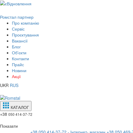
Ромстал партнер
Про компанію
Сервіс
Проєктування
Вакансії
Блог
Об'єкти
Контакти
Прайс
Новини
Акції
UKR
RUS
КАТАЛОГ
+38
050 414-37-72
Показати
+38 050 414-37-72 - Інтернет- магазин
+38 050 469-