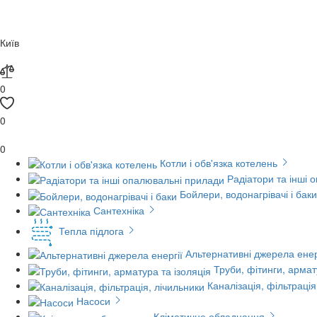
Київ
0
0
0
Котли і обв'язка котелень
Радіатори та інші 
Бойлери, водонагрівачі і баки
Сантехніка
Тепла підлога
Альтернативні джерела енер
Труби, фітинги, армат
Каналізація, фільтрація
Насоси
Кліматичне обладнання