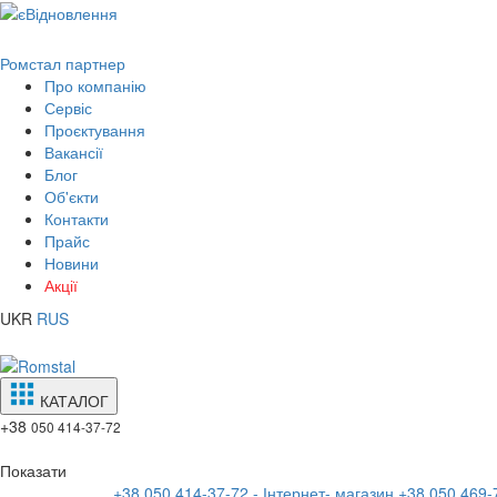
Ромстал партнер
Про компанію
Сервіс
Проєктування
Вакансії
Блог
Об'єкти
Контакти
Прайс
Новини
Акції
UKR
RUS
КАТАЛОГ
+38
050 414-37-72
Показати
+38 050 414-37-72 - Інтернет- магазин
+38 050 469-