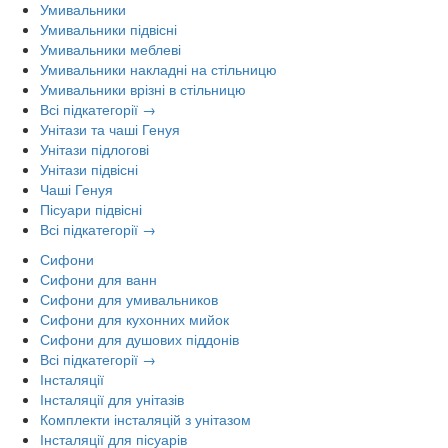
Умивальники
Умивальники підвісні
Умивальники меблеві
Умивальники накладні на стільницю
Умивальники врізні в стільницю
Всі підкатегорії →
Унітази та чаші Генуя
Унітази підлогові
Унітази підвісні
Чаші Генуя
Пісуари підвісні
Всі підкатегорії →
Сифони
Сифони для ванн
Сифони для умивальников
Сифони для кухонних мийок
Сифони для душових піддонів
Всі підкатегорії →
Інсталяції
Інсталяції для унітазів
Комплекти інсталяцій з унітазом
Інсталяції для пісуарів