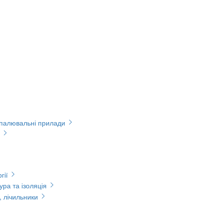
опалювальні прилади
гії
ура та ізоляція
, лічильники