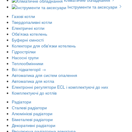
Кліматичне обладнання
Інструменти та аксесуари
Газові котли
Твердопаливні котли
Електричні котли
Обв'язка котелень
Буферні ємності
Колектори для обв'язки котелень
Гідрострілки
Насосні групи
Теплообмінники
Всі підкатегорії →
Автоматика для систем опалення
Автоматика для котла
Електронні регулятори ECL і комплектуючі до них
Комплектуючі до котлів
Радіатори
Сталеві радіатори
Алюмінієві радіатори
Біметалеві радіатори
Декоративні радіатори
Регулююча радіаторна арматура