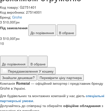
Код товару:
G2751401
Код виробника:
27514001
Бренд:
Grohe
3 510,00
Грн
Під замовлення
До порівняння
В обране
3 510,00
Грн
10
До порівняння
В обране
Передзамовлення
У кошику
Знайшли дешевше?
Перевірити ціну партнера
Компанія
Romstal
— офіційний імпортер і представник бренду
Grohe в Україні.
Для будівельних та монтажних компаній у нас діють
спеціальні
партнерські умови
.
Долучайтесь до співпраці та обирайте
офіційне обладнання
з
гарантією від виробника.