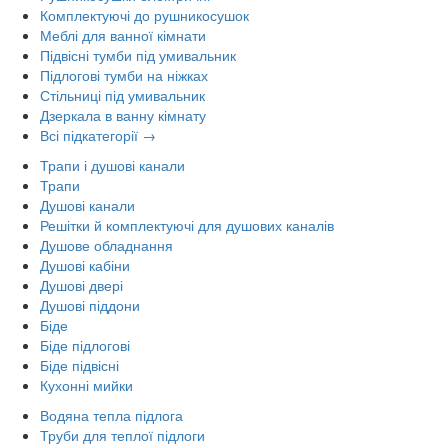
Комплектуючі до рушникосушок
Меблі для ванної кімнати
Підвісні тумби під умивальник
Підлогові тумби на ніжках
Стільниці під умивальник
Дзеркала в ванну кімнату
Всі підкатегорії →
Трапи і душові канали
Трапи
Душові канали
Решітки й комплектуючі для душових каналів
Душове обладнання
Душові кабіни
Душові двері
Душові піддони
Біде
Біде підлогові
Біде підвісні
Кухонні мийки
Водяна тепла підлога
Труби для теплої підлоги