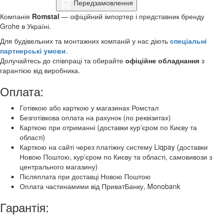
Передзамовлення
Компанія
Romstal
— офіційний імпортер і представник бренду
Grohe в Україні.
Для будівельних та монтажних компаній у нас діють
спеціальні
партнерські умови
.
Долучайтесь до співпраці та обирайте
офіційне обладнання
з
гарантією від виробника.
Оплата:
Готівкою або карткою у магазинах Ромстал
Безготівкова оплата на рахунок (по реквізитах)
Карткою при отриманні (доставки курʼєром по Києву та
області)
Карткою на сайті через платіжну систему Liqpay (доставки
Новою Поштою, курʼєром по Києву та області, самовивози з
центрального магазину)
Післяплата при доставці Новою Поштою
Оплата частинамими від ПриватБанку, Monobank
Гарантія: