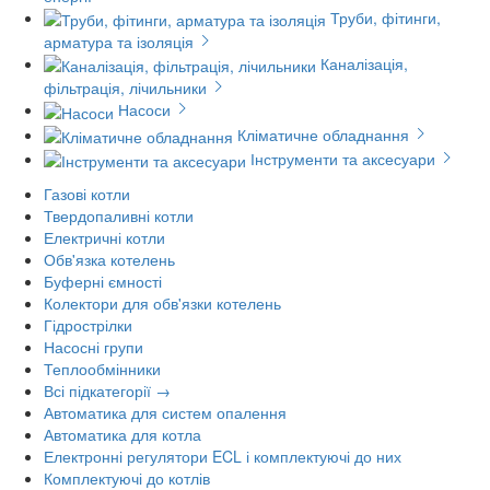
Труби, фітинги,
арматура та ізоляція
Каналізація,
фільтрація, лічильники
Насоси
Кліматичне обладнання
Інструменти та аксесуари
Газові котли
Твердопаливні котли
Електричні котли
Обв'язка котелень
Буферні ємності
Колектори для обв'язки котелень
Гідрострілки
Насосні групи
Теплообмінники
Всі підкатегорії →
Автоматика для систем опалення
Автоматика для котла
Електронні регулятори ECL і комплектуючі до них
Комплектуючі до котлів