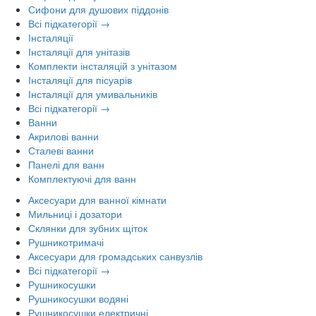
Сифони для душових піддонів
Всі підкатегорії →
Інсталяції
Інсталяції для унітазів
Комплекти інсталяцій з унітазом
Інсталяції для пісуарів
Інсталяції для умивальників
Всі підкатегорії →
Ванни
Акрилові ванни
Сталеві ванни
Панелі для ванн
Комплектуючі для ванн
Аксесуари для ванної кімнати
Мильниці і дозатори
Склянки для зубних щіток
Рушникотримачі
Аксесуари для громадських санвузлів
Всі підкатегорії →
Рушникосушки
Рушникосушки водяні
Рушникосушки електричні