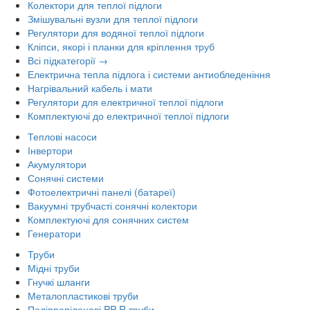
Колектори для теплої підлоги
Змішувальні вузли для теплої підлоги
Регулятори для водяної теплої підлоги
Кліпси, якорі і планки для кріплення труб
Всі підкатегорії →
Електрична тепла підлога і системи антиобледеніння
Нагрівальний кабель і мати
Регулятори для електричної теплої підлоги
Комплектуючі до електричної теплої підлоги
Теплові насоси
Інвертори
Акумулятори
Сонячні системи
Фотоелектричні панелі (батареї)
Вакуумні трубчасті сонячні колектори
Комплектуючі для сонячних систем
Генератори
Труби
Мідні труби
Гнучкі шланги
Металопластикові труби
Поліпропіленові PP-R труби