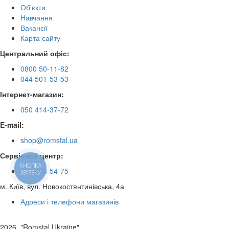
Об'єкти
Навчання
Вакансії
Карта сайту
Центральний офіс:
0800 50-11-82
044 501-53-53
Інтернет-магазин:
050 414-37-72
E-mail:
shop@romstal.ua
Сервісний центр:
КНОПКА
050 468-54-75
ЗВ'ЯЗКУ
м. Київ, вул. Новокостянтинівська, 4а
Адреси і телефони магазинів
2026, "Romstal Ukraine"