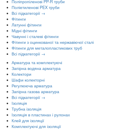
Поліпропіленові PP-R труби
Поліетиленові PEX труби
Всі підкатегорії →
Фітинги
Латунні фітинги
Мідні фітинги
Чавунні і сталеві фітинги
Фітинги з оцинкованої та нержавіючої сталі
Фітинги для металопластикових труб
Всі підкатегорії →
Арматура та комплектуючі
Запірна водяна арматура
Колектори
Шафи колекторні
Регулююча арматура
Запірна газова арматура
Всі підкатегорії →
Ізоляція
Трубна ізоляція
Ізоляція в пластинах і рулонах
Клей для ізоляції
Комплектуючі для ізоляції