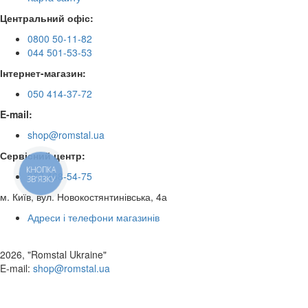
Центральний офіс:
0800 50-11-82
044 501-53-53
Інтернет-магазин:
050 414-37-72
E-mail:
shop@romstal.ua
Сервісний центр:
КНОПКА
050 468-54-75
ЗВ'ЯЗКУ
м. Київ, вул. Новокостянтинівська, 4а
Адреси і телефони магазинів
2026, "Romstal Ukraine"
​E-mail:
shop@romstal.ua