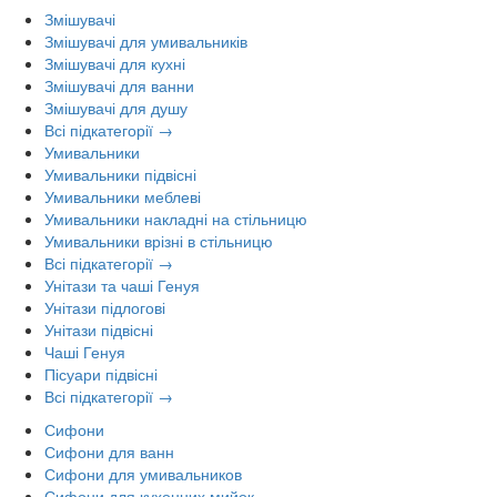
Змішувачі
Змішувачі для умивальників
Змішувачі для кухні
Змішувачі для ванни
Змішувачі для душу
Всі підкатегорії →
Умивальники
Умивальники підвісні
Умивальники меблеві
Умивальники накладні на стільницю
Умивальники врізні в стільницю
Всі підкатегорії →
Унітази та чаші Генуя
Унітази підлогові
Унітази підвісні
Чаші Генуя
Пісуари підвісні
Всі підкатегорії →
Сифони
Сифони для ванн
Сифони для умивальников
Сифони для кухонних мийок