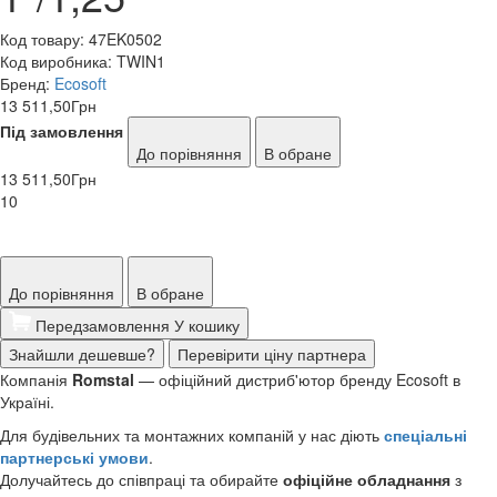
Код товару:
47EK0502
Код виробника:
TWIN1
Бренд:
Ecosoft
13 511,50
Грн
Під замовлення
До порівняння
В обране
13 511,50
Грн
10
До порівняння
В обране
Передзамовлення
У кошику
Знайшли дешевше?
Перевірити ціну партнера
Компанія
Romstal
— офіційний дистриб'ютор бренду Ecosoft в
Україні.
Для будівельних та монтажних компаній у нас діють
спеціальні
партнерські умови
.
Долучайтесь до співпраці та обирайте
офіційне обладнання
з