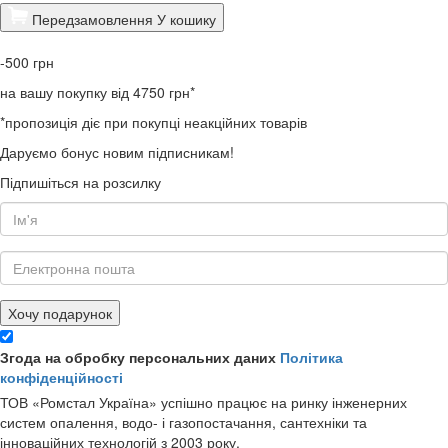
Передзамовлення
У кошику
-500
грн
на вашу покупку від 4750 грн*
*пропозиція діє при покупці неакційних товарів
Даруємо бонус новим підписникам!
Підпишіться на розсилку
Хочу подарунок
Згода на обробку персональних даних
Політика
конфіденційності
ТОВ «Ромстал Україна» успішно працює на ринку інженерних
систем опалення, водо- і газопостачання, сантехніки та
інноваційних технологій з 2003 року.