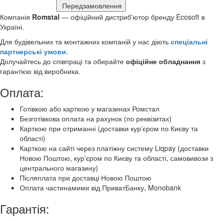
Передзамовлення
Компанія
Romstal
— офіційний дистриб'ютор бренду Ecosoft в
Україні.
Для будівельних та монтажних компаній у нас діють
спеціальні
партнерські умови
.
Долучайтесь до співпраці та обирайте
офіційне обладнання
з
гарантією від виробника.
Оплата:
Готівкою або карткою у магазинах Ромстал
Безготівкова оплата на рахунок (по реквізитах)
Карткою при отриманні (доставки курʼєром по Києву та
області)
Карткою на сайті через платіжну систему Liqpay (доставки
Новою Поштою, курʼєром по Києву та області, самовивози з
центрального магазину)
Післяплата при доставці Новою Поштою
Оплата частинамими від ПриватБанку, Monobank
Гарантія: