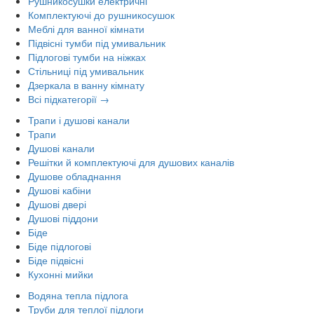
Рушникосушки електричні
Комплектуючі до рушникосушок
Меблі для ванної кімнати
Підвісні тумби під умивальник
Підлогові тумби на ніжках
Стільниці під умивальник
Дзеркала в ванну кімнату
Всі підкатегорії →
Трапи і душові канали
Трапи
Душові канали
Решітки й комплектуючі для душових каналів
Душове обладнання
Душові кабіни
Душові двері
Душові піддони
Біде
Біде підлогові
Біде підвісні
Кухонні мийки
Водяна тепла підлога
Труби для теплої підлоги