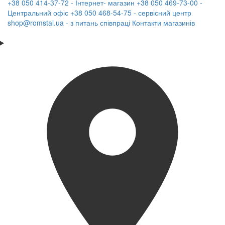
+38 050 414-37-72 - Інтернет- магазин
+38 050 469-73-00 -
Центральний офіс
+38 050 468-54-75 - сервісний центр
shop@romstal.ua - з питань співпраці
Контакти магазинів