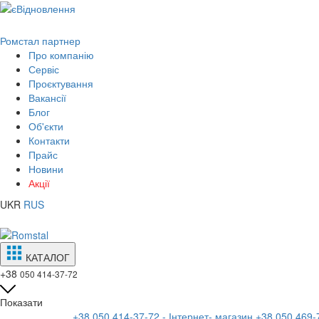
Ромстал партнер
Про компанію
Сервіс
Проєктування
Вакансії
Блог
Об'єкти
Контакти
Прайс
Новини
Акції
UKR
RUS
КАТАЛОГ
+38
050 414-37-72
Показати
+38 050 414-37-72 - Інтернет- магазин
+38 050 469-