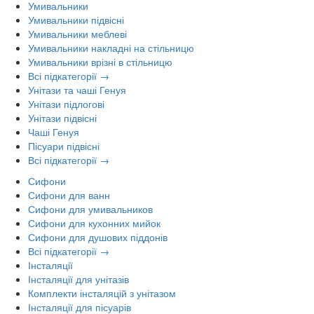
Умивальники
Умивальники підвісні
Умивальники меблеві
Умивальники накладні на стільницю
Умивальники врізні в стільницю
Всі підкатегорії →
Унітази та чаші Генуя
Унітази підлогові
Унітази підвісні
Чаші Генуя
Пісуари підвісні
Всі підкатегорії →
Сифони
Сифони для ванн
Сифони для умивальников
Сифони для кухонних мийок
Сифони для душових піддонів
Всі підкатегорії →
Інсталяції
Інсталяції для унітазів
Комплекти інсталяцій з унітазом
Інсталяції для пісуарів