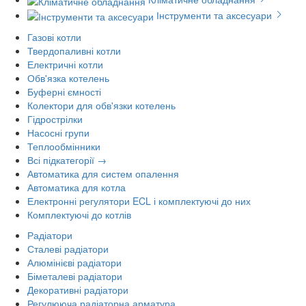
Інструменти та аксесуари
Газові котли
Твердопаливні котли
Електричні котли
Обв'язка котелень
Буферні ємності
Колектори для обв'язки котелень
Гідрострілки
Насосні групи
Теплообмінники
Всі підкатегорії →
Автоматика для систем опалення
Автоматика для котла
Електронні регулятори ECL і комплектуючі до них
Комплектуючі до котлів
Радіатори
Сталеві радіатори
Алюмінієві радіатори
Біметалеві радіатори
Декоративні радіатори
Регулююча радіаторна арматура