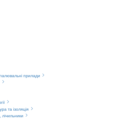
опалювальні прилади
гії
ура та ізоляція
, лічильники