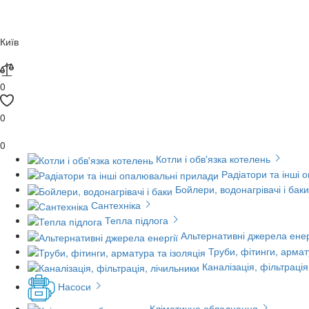
Київ
0
0
0
Котли і обв'язка котелень
Радіатори та інші 
Бойлери, водонагрівачі і баки
Сантехніка
Тепла підлога
Альтернативні джерела енер
Труби, фітинги, армат
Каналізація, фільтрація
Насоси
Кліматичне обладнання