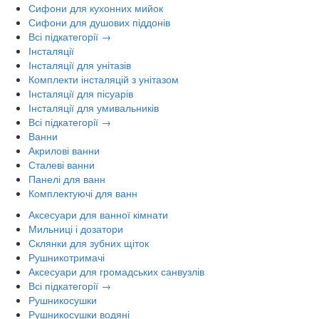
Сифони для кухонних мийок
Сифони для душових піддонів
Всі підкатегорії →
Інсталяції
Інсталяції для унітазів
Комплекти інсталяцій з унітазом
Інсталяції для пісуарів
Інсталяції для умивальників
Всі підкатегорії →
Ванни
Акрилові ванни
Сталеві ванни
Панелі для ванн
Комплектуючі для ванн
Аксесуари для ванної кімнати
Мильниці і дозатори
Склянки для зубних щіток
Рушникотримачі
Аксесуари для громадських санвузлів
Всі підкатегорії →
Рушникосушки
Рушникосушки водяні