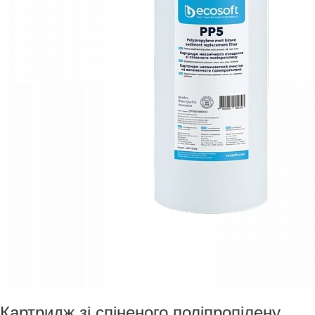
Картридж зі спіненого поліпропілену