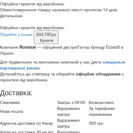
Офіційна гарантія від виробника.
Обмін/повернення товару належної якості протягом 14 днів.
Детальніше
Офіційна гарантія від виробника.
Перейти у кошик
203,78
Грн
Купити
Компанія
Romstal
— офіційний дистриб'ютор бренду Ecosoft в
Україні.
Для будівельних та монтажних компаній у нас діють
спеціальні
партнерські умови
.
Долучайтесь до співпраці та обирайте
офіційне обладнання
з
гарантією від виробника.
Доставка:
Самовивіз
Завтра з 09:00
Безкоштовно
Відправимо
За тарифами
Нова пошта
завтра
перевізника
Відправимо
Адресна доставка по Києву
300 грн
завтра
Адресна доставка 30 км від
Відправимо