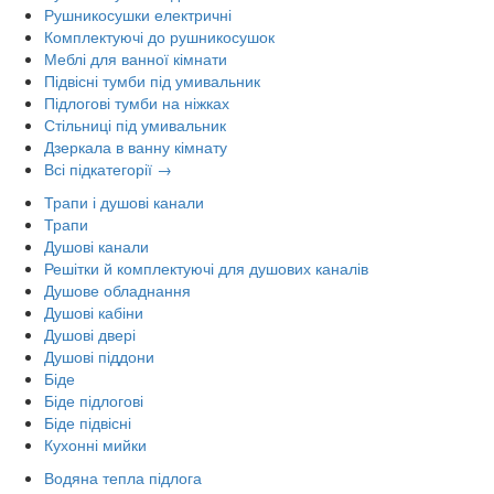
Рушникосушки електричні
Комплектуючі до рушникосушок
Меблі для ванної кімнати
Підвісні тумби під умивальник
Підлогові тумби на ніжках
Стільниці під умивальник
Дзеркала в ванну кімнату
Всі підкатегорії →
Трапи і душові канали
Трапи
Душові канали
Решітки й комплектуючі для душових каналів
Душове обладнання
Душові кабіни
Душові двері
Душові піддони
Біде
Біде підлогові
Біде підвісні
Кухонні мийки
Водяна тепла підлога