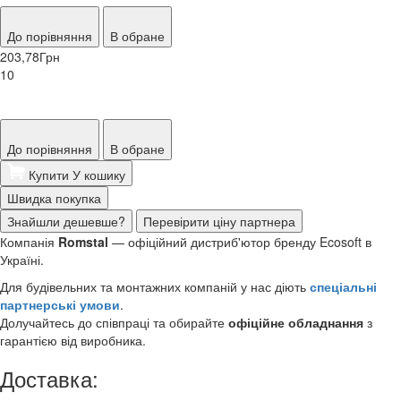
До порівняння
В обране
203,78
Грн
10
До порівняння
В обране
Купити
У кошику
Швидка покупка
Знайшли дешевше?
Перевірити ціну партнера
Компанія
Romstal
— офіційний дистриб'ютор бренду Ecosoft в
Україні.
Для будівельних та монтажних компаній у нас діють
спеціальні
партнерські умови
.
Долучайтесь до співпраці та обирайте
офіційне обладнання
з
гарантією від виробника.
Доставка: