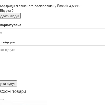
Картридж зі спіненого поліпропілену Ecosoft 4,5"х10"
Відгуки
0
одати відгук
я користувача
т відгука
ати відгук
Схожі товари