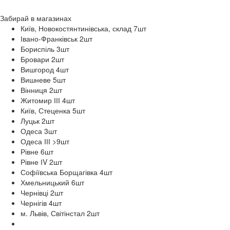
Забирай в
магазинах
Київ, Новокостянтинівська, склад 7
шт
Івано-Франківськ 2
шт
Бориспіль 3
шт
Бровари 2
шт
Вишгород 4
шт
Вишневе 5
шт
Вінниця 2
шт
Житомир ІІІ 4
шт
Київ, Стеценка 5
шт
Луцьк 2
шт
Одеса 3
шт
Одеса ІІІ >9
шт
Рівне 6
шт
Рівне ІV 2
шт
Софіївська Борщагівка 4
шт
Хмельницький 6
шт
Чернівці 2
шт
Чернігів 4
шт
м. Львів, Світінстал 2
шт