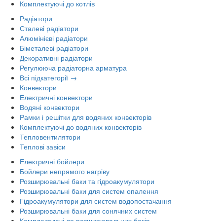
Комплектуючі до котлів
Радіатори
Сталеві радіатори
Алюмінієві радіатори
Біметалеві радіатори
Декоративні радіатори
Регулююча радіаторна арматура
Всі підкатегорії →
Конвектори
Електричні конвектори
Водяні конвектори
Рамки і решітки для водяних конвекторів
Комплектуючі до водяних конвекторів
Тепловентилятори
Теплові завіси
Електричні бойлери
Бойлери непрямого нагріву
Розширювальні баки та гідроакумулятори
Розширювальні баки для систем опалення
Гідроакумулятори для систем водопостачання
Розширювальні баки для сонячних систем
Комплектуючі до розширювальних баків