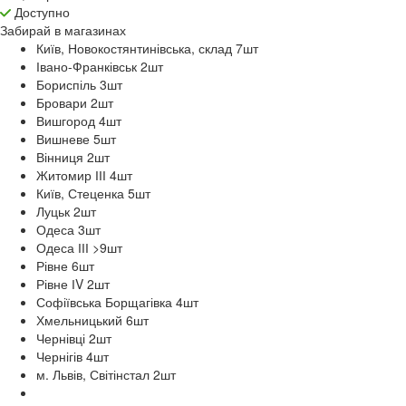
Доступно
Забирай в
магазинах
Київ, Новокостянтинівська, склад 7
шт
Івано-Франківськ 2
шт
Бориспіль 3
шт
Бровари 2
шт
Вишгород 4
шт
Вишневе 5
шт
Вінниця 2
шт
Житомир ІІІ 4
шт
Київ, Стеценка 5
шт
Луцьк 2
шт
Одеса 3
шт
Одеса ІІІ >9
шт
Рівне 6
шт
Рівне ІV 2
шт
Софіївська Борщагівка 4
шт
Хмельницький 6
шт
Чернівці 2
шт
Чернігів 4
шт
м. Львів, Світінстал 2
шт