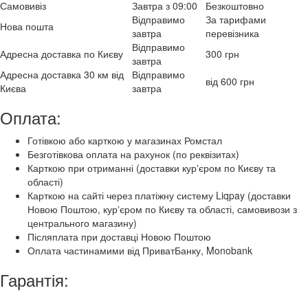
Самовивіз
Завтра з 09:00
Безкоштовно
Відправимо
За тарифами
Нова пошта
завтра
перевізника
Відправимо
Адресна доставка по Києву
300 грн
завтра
Адресна доставка 30 км від
Відправимо
від 600 грн
Києва
завтра
Оплата:
Готівкою або карткою у магазинах Ромстал
Безготівкова оплата на рахунок (по реквізитах)
Карткою при отриманні (доставки курʼєром по Києву та
області)
Карткою на сайті через платіжну систему Liqpay (доставки
Новою Поштою, курʼєром по Києву та області, самовивози з
центрального магазину)
Післяплата при доставці Новою Поштою
Оплата частинамими від ПриватБанку, Monobank
Гарантія: