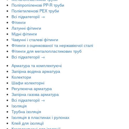
Поліпропіленові PP-R труби
Поліетиленові PEX труби
Всі підкатегорії →
Фітинги
Латунні фітинги
Мідні фітинги
Чавунні і сталеві фітинги
Фітинги з оцинкованої та нержавіючої сталі
Фітинги для металопластикових труб
Всі підкатегорії →
Арматура та комплектуючі
Запірна водяна арматура
Колектори
Шафи колекторні
Регулююча арматура
Запірна газова арматура
Всі підкатегорії →
Ізоляція
Трубна ізоляція
Ізоляція в пластинах і рулонах
Клей для ізоляції
Комплектуючі для ізоляції