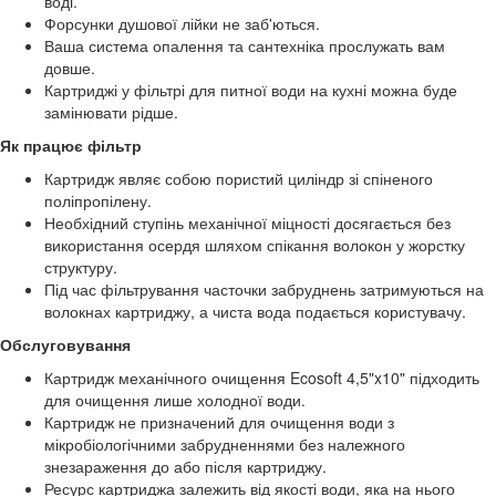
воді.
Форсунки душової лійки не заб'ються.
Ваша система опалення та сантехніка прослужать вам
довше.
Картриджі у фільтрі для питної води на кухні можна буде
замінювати рідше.
Як працює фільтр
Картридж являє собою пористий циліндр зі спіненого
поліпропілену.
Необхідний ступінь механічної міцності досягається без
використання осердя шляхом спікання волокон у жорстку
структуру.
Під час фільтрування часточки забруднень затримуються на
волокнах картриджу, а чиста вода подається користувачу.
Обслуговування
Картридж механічного очищення Ecosoft 4,5"x10" підходить
для очищення лише холодної води.
Картридж не призначений для очищення води з
мікробіологічними забрудненнями без належного
знезараження до або після картриджу.
Ресурс картриджа залежить від якості води, яка на нього