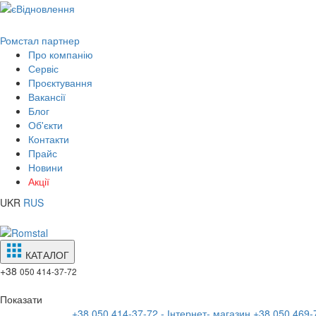
Ромстал партнер
Про компанію
Сервіс
Проєктування
Вакансії
Блог
Об'єкти
Контакти
Прайс
Новини
Акції
UKR
RUS
КАТАЛОГ
+38
050 414-37-72
Показати
+38 050 414-37-72 - Інтернет- магазин
+38 050 469-