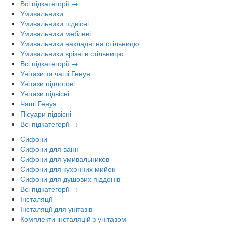
Всі підкатегорії →
Умивальники
Умивальники підвісні
Умивальники меблеві
Умивальники накладні на стільницю
Умивальники врізні в стільницю
Всі підкатегорії →
Унітази та чаші Генуя
Унітази підлогові
Унітази підвісні
Чаші Генуя
Пісуари підвісні
Всі підкатегорії →
Сифони
Сифони для ванн
Сифони для умивальников
Сифони для кухонних мийок
Сифони для душових піддонів
Всі підкатегорії →
Інсталяції
Інсталяції для унітазів
Комплекти інсталяцій з унітазом