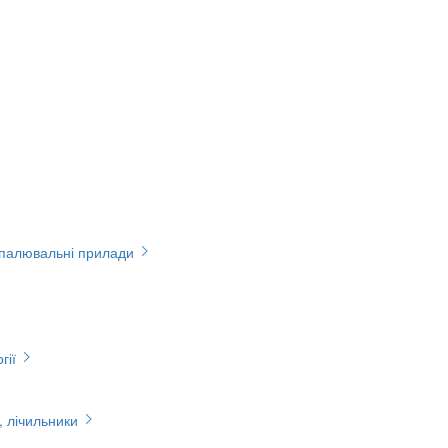
опалювальні прилади
гії
, лічильники