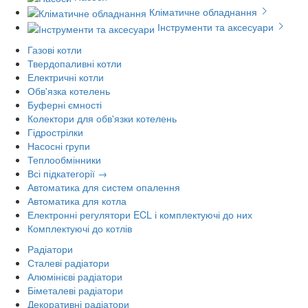
Кліматичне обладнання
Інструменти та аксесуари
Газові котли
Твердопаливні котли
Електричні котли
Обв'язка котелень
Буферні ємності
Колектори для обв'язки котелень
Гідрострілки
Насосні групи
Теплообмінники
Всі підкатегорії →
Автоматика для систем опалення
Автоматика для котла
Електронні регулятори ECL і комплектуючі до них
Комплектуючі до котлів
Радіатори
Сталеві радіатори
Алюмінієві радіатори
Біметалеві радіатори
Декоративні радіатори