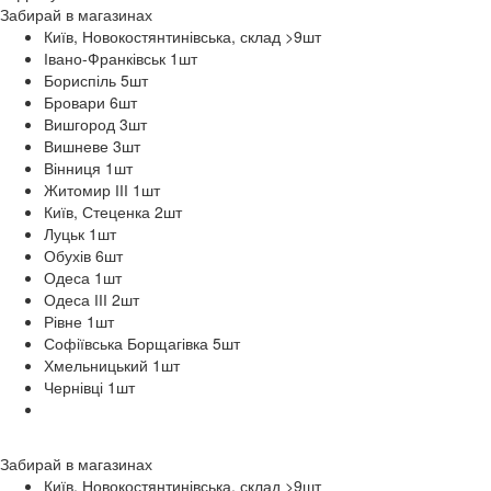
Забирай в
магазинах
Київ, Новокостянтинівська, склад >9
шт
Івано-Франківськ 1
шт
Бориспіль 5
шт
Бровари 6
шт
Вишгород 3
шт
Вишневе 3
шт
Вінниця 1
шт
Житомир ІІІ 1
шт
Київ, Стеценка 2
шт
Луцьк 1
шт
Обухів 6
шт
Одеса 1
шт
Одеса ІІІ 2
шт
Рівне 1
шт
Софіївська Борщагівка 5
шт
Хмельницький 1
шт
Чернівці 1
шт
Забирай в
магазинах
Київ, Новокостянтинівська, склад >9
шт