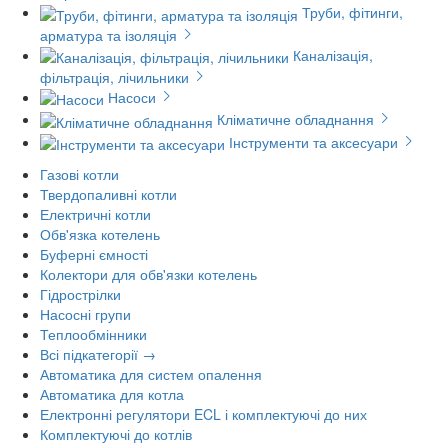
Труби, фітинги,
арматура та ізоляція
Каналізація,
фільтрація, лічильники
Насоси
Кліматичне обладнання
Інструменти та аксесуари
Газові котли
Твердопаливні котли
Електричні котли
Обв'язка котелень
Буферні ємності
Колектори для обв'язки котелень
Гідрострілки
Насосні групи
Теплообмінники
Всі підкатегорії →
Автоматика для систем опалення
Автоматика для котла
Електронні регулятори ECL і комплектуючі до них
Комплектуючі до котлів