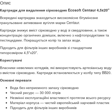
Опис
Картридж для видалення сірководню Ecosoft Centaur 4,5x20"
Всередині картриджа знаходиться високоякісне бітумінозне
гранульоване активоване вугілля марки Centaur.
Картридж знижує вміст сірководню у воді зі свердловини, а також
концентрацію органічних домішок, включно з нафтопродуктами та
пестицидами. Покращується колір та запах води.
Підходить для фільтрів інших виробників зі стандартним
типорозміром 4,5"х20".
Користувачі
Власники невеликих котеджів, які використовують артезіанську воду
з вмістом сірководню. Картридж встановлюється у колбу типу BB20.
Основні переваги
Вода без неприємного запаху сірководню
Чесний ресурс — 30 000 літрів
Незмінні експлуатаційні властивості протягом всього ресурсу
Матеріал корпуса — чистий європейський харчовий пластик
Підходить для фільтрів інших виробників