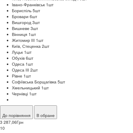
Івано-Франківськ 1
шт
Бориспіль 5
шт
Бровари 6
шт
Вишгород 3
шт
Вишневе 3
шт
Вінниця 1
шт
Житомир ІІІ 1
шт
Київ, Стеценка 2
шт
Луцьк 1
шт
Обухів 6
шт
Одеса 1
шт
Одеса ІІІ 2
шт
Рівне 1
шт
Софіївська Борщагівка 5
шт
Хмельницький 1
шт
Чернівці 1
шт
До порівняння
В обране
3 287,06
Грн
10