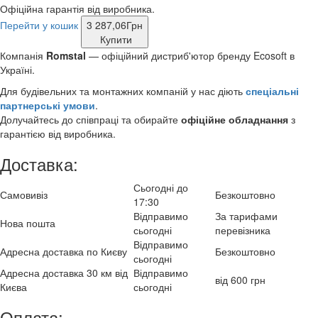
Офіційна гарантія від виробника.
Перейти у кошик
3 287,06
Грн
Купити
Компанія
Romstal
— офіційний дистриб'ютор бренду Ecosoft в
Україні.
Для будівельних та монтажних компаній у нас діють
спеціальні
партнерські умови
.
Долучайтесь до співпраці та обирайте
офіційне обладнання
з
гарантією від виробника.
Доставка:
Сьогодні до
Самовивіз
Безкоштовно
17:30
Відправимо
За тарифами
Нова пошта
сьогодні
перевізника
Відправимо
Адресна доставка по Києву
Безкоштовно
сьогодні
Адресна доставка 30 км від
Відправимо
від 600 грн
Києва
сьогодні
Оплата: