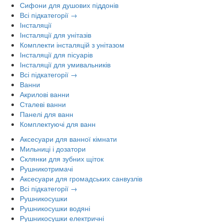
Сифони для душових піддонів
Всі підкатегорії →
Інсталяції
Інсталяції для унітазів
Комплекти інсталяцій з унітазом
Інсталяції для пісуарів
Інсталяції для умивальників
Всі підкатегорії →
Ванни
Акрилові ванни
Сталеві ванни
Панелі для ванн
Комплектуючі для ванн
Аксесуари для ванної кімнати
Мильниці і дозатори
Склянки для зубних щіток
Рушникотримачі
Аксесуари для громадських санвузлів
Всі підкатегорії →
Рушникосушки
Рушникосушки водяні
Рушникосушки електричні