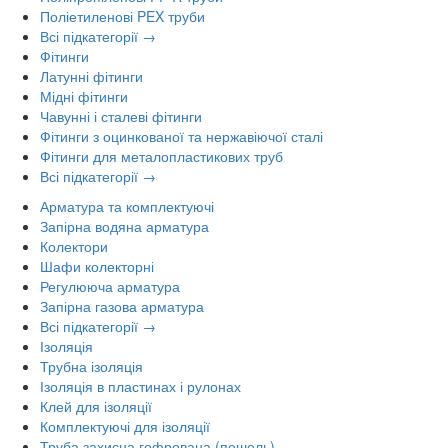
Поліетиленові PEX труби
Всі підкатегорії →
Фітинги
Латунні фітинги
Мідні фітинги
Чавунні і сталеві фітинги
Фітинги з оцинкованої та нержавіючої сталі
Фітинги для металопластикових труб
Всі підкатегорії →
Арматура та комплектуючі
Запірна водяна арматура
Колектори
Шафи колекторні
Регулююча арматура
Запірна газова арматура
Всі підкатегорії →
Ізоляція
Трубна ізоляція
Ізоляція в пластинах і рулонах
Клей для ізоляції
Комплектуючі для ізоляції
Труба захисна гофрована (пешель)