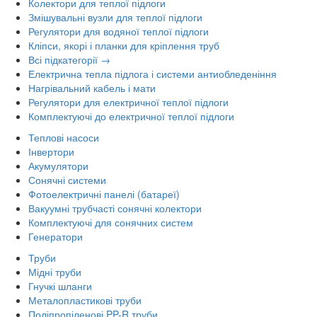
Колектори для теплої підлоги
Змішувальні вузли для теплої підлоги
Регулятори для водяної теплої підлоги
Кліпси, якорі і планки для кріплення труб
Всі підкатегорії →
Електрична тепла підлога і системи антиобледеніння
Нагрівальний кабель і мати
Регулятори для електричної теплої підлоги
Комплектуючі до електричної теплої підлоги
Теплові насоси
Інвертори
Акумулятори
Сонячні системи
Фотоелектричні панелі (батареї)
Вакуумні трубчасті сонячні колектори
Комплектуючі для сонячних систем
Генератори
Труби
Мідні труби
Гнучкі шланги
Металопластикові труби
Поліпропіленові PP-R труби