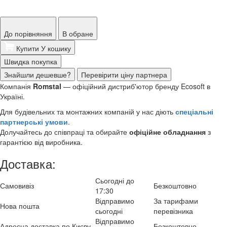
До порівняння
В обране
Купити
У кошику
Швидка покупка
Знайшли дешевше?
Перевірити ціну партнера
Компанія
Romstal
— офіційний дистриб'ютор бренду Ecosoft в
Україні.
Для будівельних та монтажних компаній у нас діють
спеціальні
партнерські умови
.
Долучайтесь до співпраці та обирайте
офіційне обладнання
з
гарантією від виробника.
Доставка:
Сьогодні до
Самовивіз
Безкоштовно
17:30
Відправимо
За тарифами
Нова пошта
сьогодні
перевізника
Відправимо
Адресна доставка по Києву
Безкоштовно