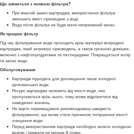
Що зміниться з появою фільтра?
При вчасній заміні картриджа, використання фільтра
зменшить вміст сірководню у воді.
Вода після фільтра не буде мати неприємний запах.
Як працює фільтр
Під час фільтрування вода проходить крізь матеріал всередині
картриджа, який затримує сірководень, а також органічні домішки,
включно з нафтопродуктами та пестицидами. Покращується колір
та запах води.
Обслуговування
Картридж підходить для доочищення лише холодної
артезіанської води.
Ресурс картриджа залежить від якості води, яка
пропускається крізь нього, тому може відрізнятися від
наведених значень.
Не варто перевищувати рекомендовану швидкість
фільтрування, ще може стати причиною погіршення якості
очищення води.
Перед використанням картридж необхідно залити холодною
водою і тримати не менше 8 годин.