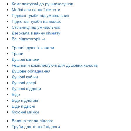
Комплектуючі до рушникосушок
Меблі для ванної кімнати
Підвісні тумби під умивальник
Підлогові тумби на ніжках
Стільниці під умивальник
Дзеркала в ванну кімнату
Всі підкатегорії →
Трапи і душові канали
Трапи
Душові канали
Решітки й комплектуючі для душових каналів
Душове обладнання
Душові кабіни
Душові двері
Душові піддони
Біде
Біде підлогові
Біде підвісні
Кухонні мийки
Водяна тепла підлога
Труби для теплої підлоги