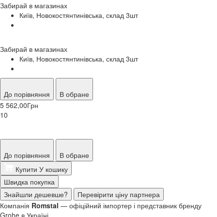
Забирай в
магазинах
Київ, Новокостянтинівська, склад 3
шт
Забирай в
магазинах
Київ, Новокостянтинівська, склад 3
шт
До порівняння
В обране
5 562,00
Грн
10
До порівняння
В обране
Купити
У кошику
Швидка покупка
Знайшли дешевше?
Перевірити ціну партнера
Компанія
Romstal
— офіційний імпортер і представник бренду
Grohe в Україні.