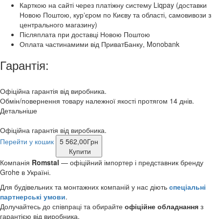
Карткою на сайті через платіжну систему Liqpay (доставки
Новою Поштою, курʼєром по Києву та області, самовивози з
центрального магазину)
Післяплата при доставці Новою Поштою
Оплата частинамими від ПриватБанку, Monobank
Гарантія:
Офіційна гарантія від виробника.
Обмін/повернення товару належної якості протягом 14 днів.
Детальніше
Офіційна гарантія від виробника.
Перейти у кошик
5 562,00
Грн
Купити
Компанія
Romstal
— офіційний імпортер і представник бренду
Grohe в Україні.
Для будівельних та монтажних компаній у нас діють
спеціальні
партнерські умови
.
Долучайтесь до співпраці та обирайте
офіційне обладнання
з
гарантією від виробника.