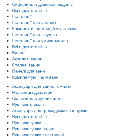
Сифони для душових піддонів
Всі підкатегорії →
Інсталяції
Інсталяції для унітазів
Комплекти інсталяцій з унітазом
Інсталяції для пісуарів
Інсталяції для умивальників
Всі підкатегорії →
Ванни
Акрилові ванни
Сталеві ванни
Панелі для ванн
Комплектуючі для ванн
Аксесуари для ванної кімнати
Мильниці і дозатори
Склянки для зубних щіток
Рушникотримачі
Аксесуари для громадських санвузлів
Всі підкатегорії →
Рушникосушки
Рушникосушки водяні
Рушникосушки електричні