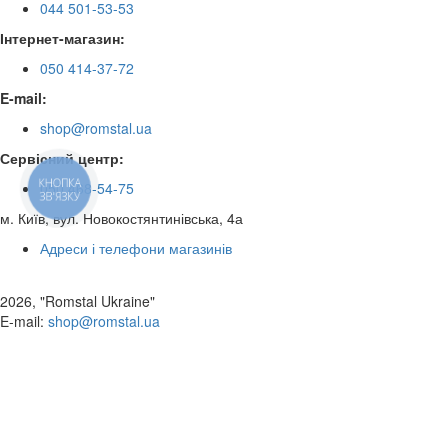
044 501-53-53
Інтернет-магазин:
050 414-37-72
E-mail:
shop@romstal.ua
Сервісний центр:
КНОПКА
050 468-54-75
ЗВ'ЯЗКУ
м. Київ, вул. Новокостянтинівська, 4а
Адреси і телефони магазинів
2026, "Romstal Ukraine"
​E-mail:
shop@romstal.ua