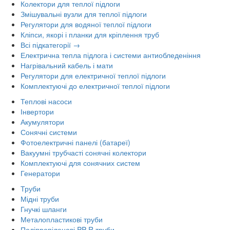
Колектори для теплої підлоги
Змішувальні вузли для теплої підлоги
Регулятори для водяної теплої підлоги
Кліпси, якорі і планки для кріплення труб
Всі підкатегорії →
Електрична тепла підлога і системи антиобледеніння
Нагрівальний кабель і мати
Регулятори для електричної теплої підлоги
Комплектуючі до електричної теплої підлоги
Теплові насоси
Інвертори
Акумулятори
Сонячні системи
Фотоелектричні панелі (батареї)
Вакуумні трубчасті сонячні колектори
Комплектуючі для сонячних систем
Генератори
Труби
Мідні труби
Гнучкі шланги
Металопластикові труби
Поліпропіленові PP-R труби