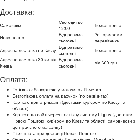
Доставка:
Сьогодні до
Самовивіз
Безкоштовно
13:00
Відправимо
За тарифами
Нова пошта
сьогодні
перевізника
Відправимо
Адресна доставка по Києву
Безкоштовно
сьогодні
Адресна доставка 30 км від
Відправимо
від 600 грн
Києва
сьогодні
Оплата:
Готівкою або карткою у магазинах Ромстал
Безготівкова оплата на рахунок (по реквізитах)
Карткою при отриманні (доставки курʼєром по Києву та
області)
Карткою на сайті через платіжну систему Liqpay (доставки
Новою Поштою, курʼєром по Києву та області, самовивози з
центрального магазину)
Післяплата при доставці Новою Поштою
Оплата частинамими від ПриватБанку, Monobank