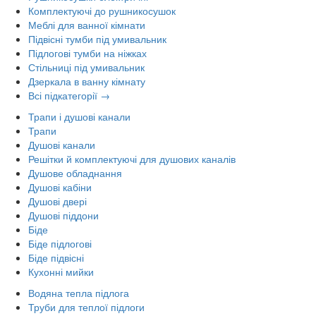
Комплектуючі до рушникосушок
Меблі для ванної кімнати
Підвісні тумби під умивальник
Підлогові тумби на ніжках
Стільниці під умивальник
Дзеркала в ванну кімнату
Всі підкатегорії →
Трапи і душові канали
Трапи
Душові канали
Решітки й комплектуючі для душових каналів
Душове обладнання
Душові кабіни
Душові двері
Душові піддони
Біде
Біде підлогові
Біде підвісні
Кухонні мийки
Водяна тепла підлога
Труби для теплої підлоги