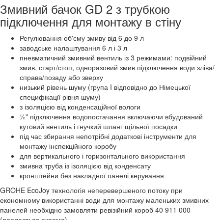
Змивний бачок GD 2 з трубкою
підключення для монтажу в стіну
Регулювання об'єму змиву від 6 до 9 л
заводське налаштування 6 л і 3 л
пневматичний змивний вентиль із 3 режимами: подвійний
змив, старт/стоп, одноразовий змив підключення води зліва/
справа/позаду або зверху
низький рівень шуму (група I відповідно до Німецької
специфікації рівня шуму)
з ізоляцією від конденсаційної вологи
½" підключення водопостачання включаючи вбудований
кутовий вентиль і гнучкий шланг щільної посадки
під час збирання непотрібні додаткові інструменти для
монтажу інспекційного коробу
для вертикального і горизонтального використання
змивна труба із ізоляцією від конденсату
кронштейни без накладної панелі керування
GROHE EcoJoy технологія неперевершеного потоку при
економному використанні води для монтажу маленьких змивних
панелей необхідно замовляти ревізійний короб 40 911 000
(продається окремо)