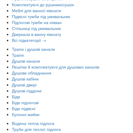
Комплектуючі до рушникосушок
Меблі для ванної кімнати
Підвісні тумби під умивальник
Підлогові тумби на ніжках
Стільниці під умивальник
Дзеркала в ванну кімнату
Всі підкатегорії →
Трапи і душові канали
Трапи
Душові канали
Решітки й комплектуючі для душових каналів
Душове обладнання
Душові кабіни
Душові двері
Душові піддони
Біде
Біде підлогові
Біде підвісні
Кухонні мийки
Водяна тепла підлога
Труби для теплої підлоги