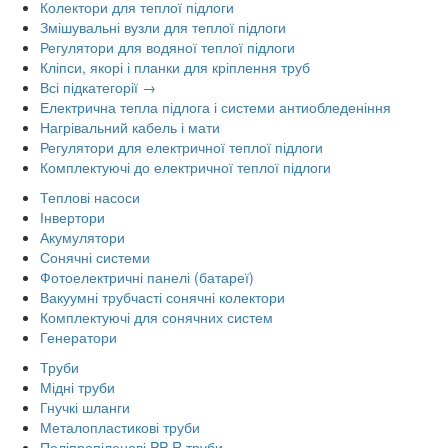
Колектори для теплої підлоги
Змішувальні вузли для теплої підлоги
Регулятори для водяної теплої підлоги
Кліпси, якорі і планки для кріплення труб
Всі підкатегорії →
Електрична тепла підлога і системи антиобледеніння
Нагрівальний кабель і мати
Регулятори для електричної теплої підлоги
Комплектуючі до електричної теплої підлоги
Теплові насоси
Інвертори
Акумулятори
Сонячні системи
Фотоелектричні панелі (батареї)
Вакуумні трубчасті сонячні колектори
Комплектуючі для сонячних систем
Генератори
Труби
Мідні труби
Гнучкі шланги
Металопластикові труби
Поліпропіленові PP-R труби