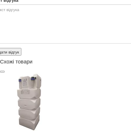
т відгука
ати відгук
Схожі товари