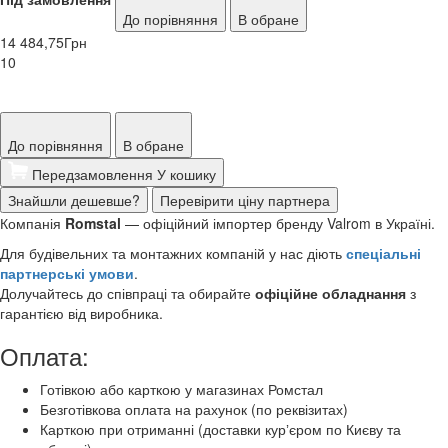
До порівняння
В обране
14 484,75
Грн
10
До порівняння
В обране
Передзамовлення
У кошику
Знайшли дешевше?
Перевірити ціну партнера
Компанія
Romstal
— офіційний імпортер бренду Valrom в Україні.
Для будівельних та монтажних компаній у нас діють
спеціальні
партнерські умови
.
Долучайтесь до співпраці та обирайте
офіційне обладнання
з
гарантією від виробника.
Оплата:
Готівкою або карткою у магазинах Ромстал
Безготівкова оплата на рахунок (по реквізитах)
Карткою при отриманні (доставки курʼєром по Києву та