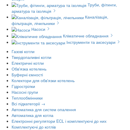
Труби, фітинги,
арматура та ізоляція
Каналізація,
фільтрація, лічильники
Насоси
Кліматичне обладнання
Інструменти та аксесуари
Газові котли
Твердопаливні котли
Електричні котли
Обв'язка котелень
Буферні ємності
Колектори для обв'язки котелень
Гідрострілки
Насосні групи
Теплообмінники
Всі підкатегорії →
Автоматика для систем опалення
Автоматика для котла
Електронні регулятори ECL і комплектуючі до них
Комплектуючі до котлів