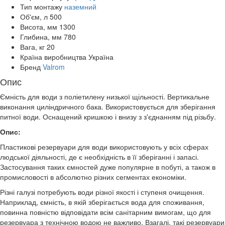
Тип монтажу
наземний
Об'єм, л
500
Висота, мм
1300
Глибина, мм
780
Вага, кг
20
Країна виробництва
Україна
Бренд
Valrom
Опис
Ємність для води з поліетилену низької щільності. Вертикальне
виконання циліндричного бака. Використовується для зберігання
питної води. Оснащений кришкою і внизу з з'єднанням під різьбу.
Опис:
Пластикові резервуари для води використовують у всіх сферах
людської діяльності, де є необхідність в її зберіганні і запасі.
Застосування таких ємностей дуже популярне в побуті, а також в
промисловості в абсолютно різних сегментах економіки.
Різні галузі потребують води різної якості і ступеня очищення.
Наприклад, ємність, в якій зберігається вода для споживання,
повинна повністю відповідати всім санітарним вимогам, що для
резервуара з технічною водою не важливо. Взагалі, такі резервуари