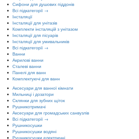
Сифони для душових піддонів
Всі підкатегорії →
Інсталяції
Інсталяції для унітазів
Комплекти інсталяцій з унітазом
Інсталяції для пісуарів
Інсталяції для умивальників
Всі підкатегорії →
Ванни
Акрилові ванни
Сталеві ванни
Панелі для ванн
Комплектуючі для ванн
Аксесуари для ванної кімнати
Мильниці і дозатори
Склянки для зубних щіток
Рушникотримачі
Аксесуари для громадських санвузлів
Всі підкатегорії →
Рушникосушки
Рушникосушки водяні
Рушникосушки електричні