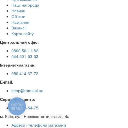
Наші нагороди
Новини
Об'єкти
Навчання
Вакансії
Карта сайту
Центральний офіс:
0800 50-11-82
044 501-53-53
Інтернет-магазин:
050 414-37-72
E-mail:
shop@romstal.ua
Сервісний центр:
КНОПКА
050 468-54-75
ЗВ'ЯЗКУ
м. Київ, вул. Новокостянтинівська, 4а
Адреси і телефони магазинів