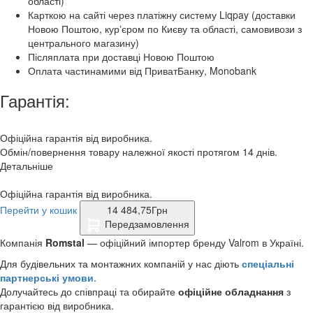
області)
Карткою на сайті через платіжну систему Liqpay (доставки
Новою Поштою, курʼєром по Києву та області, самовивози з
центрального магазину)
Післяплата при доставці Новою Поштою
Оплата частинамими від ПриватБанку, Monobank
Гарантія:
Офіційна гарантія від виробника.
Обмін/повернення товару належної якості протягом 14 днів.
Детальніше
Офіційна гарантія від виробника.
Перейти у кошик
14 484,75
Грн
Передзамовлення
Компанія
Romstal
— офіційний імпортер бренду Valrom в Україні.
Для будівельних та монтажних компаній у нас діють
спеціальні
партнерські умови
.
Долучайтесь до співпраці та обирайте
офіційне обладнання
з
гарантією від виробника.