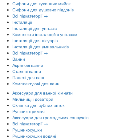
Сифони для кухонних мийок
Сифони для душових піддонів
Всі підкатегорії →
Інсталяції
Інсталяції для унітазів
Комплекти інсталяцій з унітазом
Інсталяції для пісуарів
Інсталяції для умивальників
Всі підкатегорії →
Ванни
Акрилові ванни
Сталеві ванни
Панелі для ванн
Комплектуючі для ванн
Аксесуари для ванної кімнати
Мильниці і дозатори
Склянки для зубних щіток
Рушникотримачі
Аксесуари для громадських санвузлів
Всі підкатегорії →
Рушникосушки
Рушникосушки водяні