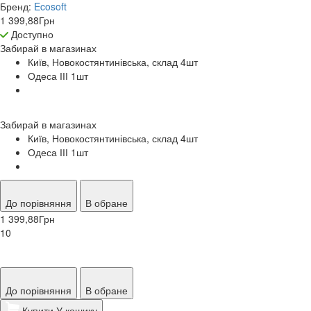
Бренд:
Ecosoft
1 399,88
Грн
Доступно
Забирай в
магазинах
Київ, Новокостянтинівська, склад 4
шт
Одеса ІІІ 1
шт
Забирай в
магазинах
Київ, Новокостянтинівська, склад 4
шт
Одеса ІІІ 1
шт
До порівняння
В обране
1 399,88
Грн
10
До порівняння
В обране
Купити
У кошику