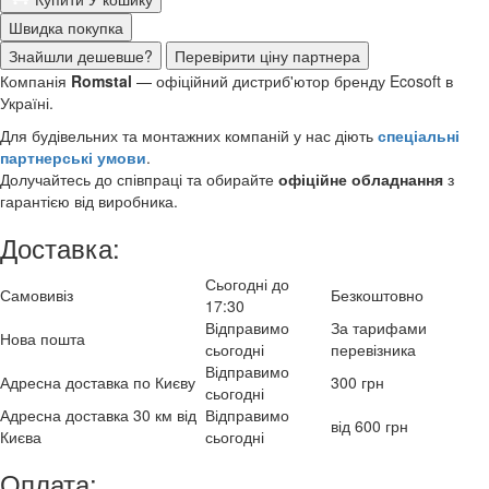
Швидка покупка
Знайшли дешевше?
Перевірити ціну партнера
Компанія
Romstal
— офіційний дистриб'ютор бренду Ecosoft в
Україні.
Для будівельних та монтажних компаній у нас діють
спеціальні
партнерські умови
.
Долучайтесь до співпраці та обирайте
офіційне обладнання
з
гарантією від виробника.
Доставка:
Сьогодні до
Самовивіз
Безкоштовно
17:30
Відправимо
За тарифами
Нова пошта
сьогодні
перевізника
Відправимо
Адресна доставка по Києву
300 грн
сьогодні
Адресна доставка 30 км від
Відправимо
від 600 грн
Києва
сьогодні
Оплата: