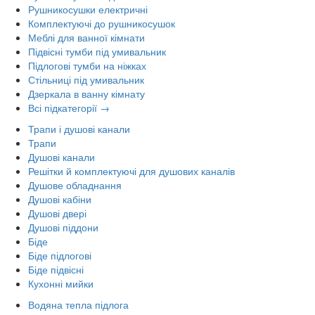
Рушникосушки електричні
Комплектуючі до рушникосушок
Меблі для ванної кімнати
Підвісні тумби під умивальник
Підлогові тумби на ніжках
Стільниці під умивальник
Дзеркала в ванну кімнату
Всі підкатегорії →
Трапи і душові канали
Трапи
Душові канали
Решітки й комплектуючі для душових каналів
Душове обладнання
Душові кабіни
Душові двері
Душові піддони
Біде
Біде підлогові
Біде підвісні
Кухонні мийки
Водяна тепла підлога