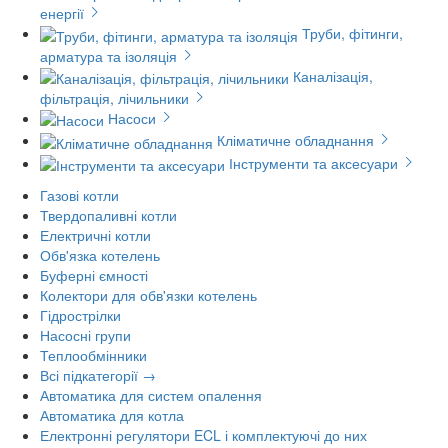
енергії
Труби, фітинги,
арматура та ізоляція
Каналізація,
фільтрація, лічильники
Насоси
Кліматичне обладнання
Інструменти та аксесуари
Газові котли
Твердопаливні котли
Електричні котли
Обв'язка котелень
Буферні ємності
Колектори для обв'язки котелень
Гідрострілки
Насосні групи
Теплообмінники
Всі підкатегорії →
Автоматика для систем опалення
Автоматика для котла
Електронні регулятори ECL і комплектуючі до них