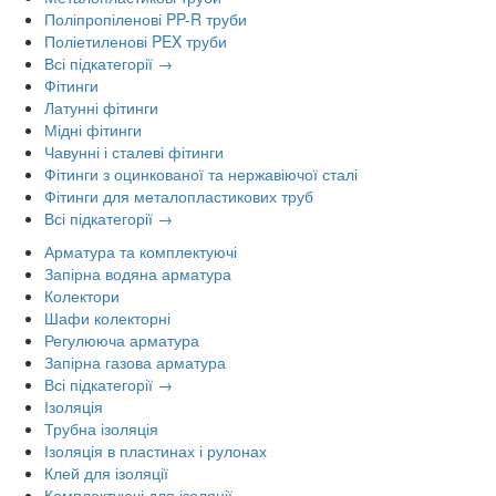
Поліпропіленові PP-R труби
Поліетиленові PEX труби
Всі підкатегорії →
Фітинги
Латунні фітинги
Мідні фітинги
Чавунні і сталеві фітинги
Фітинги з оцинкованої та нержавіючої сталі
Фітинги для металопластикових труб
Всі підкатегорії →
Арматура та комплектуючі
Запірна водяна арматура
Колектори
Шафи колекторні
Регулююча арматура
Запірна газова арматура
Всі підкатегорії →
Ізоляція
Трубна ізоляція
Ізоляція в пластинах і рулонах
Клей для ізоляції
Комплектуючі для ізоляції