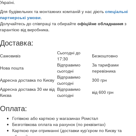
Україні.
Для будівельних та монтажних компаній у нас діють
спеціальні
партнерські умови
.
Долучайтесь до співпраці та обирайте
офіційне обладнання
з
гарантією від виробника.
Доставка:
Сьогодні до
Самовивіз
Безкоштовно
17:30
Відправимо
За тарифами
Нова пошта
сьогодні
перевізника
Відправимо
Адресна доставка по Києву
300 грн
сьогодні
Адресна доставка 30 км від
Відправимо
від 600 грн
Києва
сьогодні
Оплата:
Готівкою або карткою у магазинах Ромстал
Безготівкова оплата на рахунок (по реквізитах)
Карткою при отриманні (доставки курʼєром по Києву та