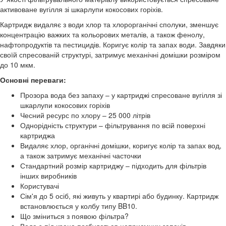
активоване вугілля зі шкарлупи кокосових горіхів.
Картридж видаляє з води хлор та хлорорганічні сполуки, зменшує
концентрацію важких та кольорових металів, а також фенолу,
нафтопродуктів та пестицидів. Коригує колір та запах води. Завдяки
своїй спресованій структурі, затримує механічні домішки розміром
до 10 мкм.
Основні переваги:
Прозора вода без запаху – у картриджі спресоване вугілля зі
шкарлупи кокосових горіхів
Чесний ресурс по хлору – 25 000 літрів
Однорідність структури – фільтрування по всій поверхні
картриджа
Видаляє хлор, органічні домішки, коригує колір та запах вод,
а також затримує механічні часточки
Стандартний розмір картриджу – підходить для фільтрів
інших виробників
Користувачі
Сім'я до 5 осіб, які живуть у квартирі або будинку. Картридж
встановлюється у колбу типу BB10.
Що зміниться з появою фільтра?