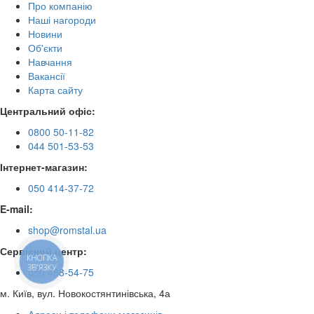
Про компанію
Наші нагороди
Новини
Об'єкти
Навчання
Вакансії
Карта сайту
Центральний офіс:
0800 50-11-82
044 501-53-53
Інтернет-магазин:
050 414-37-72
E-mail:
shop@romstal.ua
Сервісний центр:
КНОПКА
ЗВ'ЯЗКУ
050 468-54-75
м. Київ, вул. Новокостянтинівська, 4а