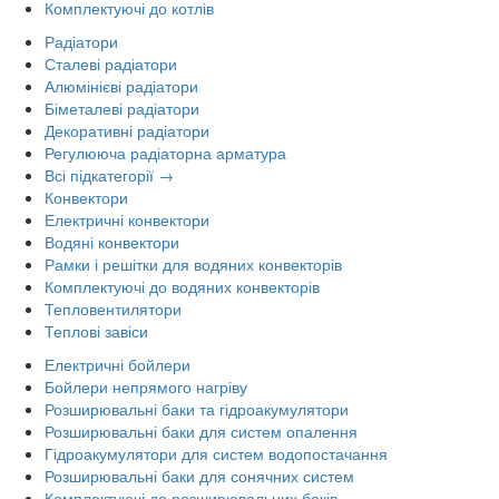
Комплектуючі до котлів
Радіатори
Сталеві радіатори
Алюмінієві радіатори
Біметалеві радіатори
Декоративні радіатори
Регулююча радіаторна арматура
Всі підкатегорії →
Конвектори
Електричні конвектори
Водяні конвектори
Рамки і решітки для водяних конвекторів
Комплектуючі до водяних конвекторів
Тепловентилятори
Теплові завіси
Електричні бойлери
Бойлери непрямого нагріву
Розширювальні баки та гідроакумулятори
Розширювальні баки для систем опалення
Гідроакумулятори для систем водопостачання
Розширювальні баки для сонячних систем
Комплектуючі до розширювальних баків