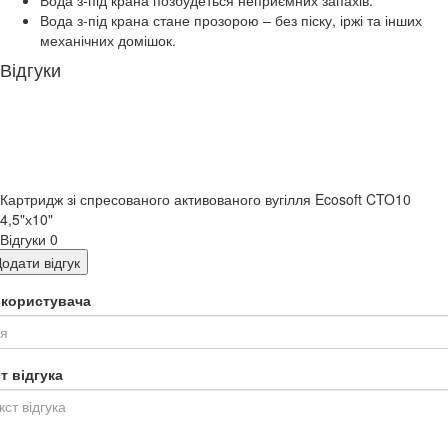
Вода з-під крана позбудеться неприємних запахів.
Вода з-під крана стане прозорою – без піску, іржі та інших
механічних домішок.
Відгуки
Картридж зі спресованого активованого вугілля Ecosoft CTO10
4,5"х10"
Відгуки
0
одати відгук
я користувача
т відгука