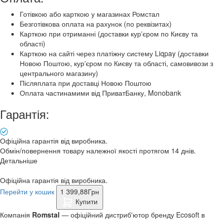
Готівкою або карткою у магазинах Ромстал
Безготівкова оплата на рахунок (по реквізитах)
Карткою при отриманні (доставки курʼєром по Києву та
області)
Карткою на сайті через платіжну систему Liqpay (доставки
Новою Поштою, курʼєром по Києву та області, самовивози з
центрального магазину)
Післяплата при доставці Новою Поштою
Оплата частинамими від ПриватБанку, Monobank
Гарантія:
Офіційна гарантія від виробника.
Обмін/повернення товару належної якості протягом 14 днів.
Детальніше
Офіційна гарантія від виробника.
Перейти у кошик
1 399,88
Грн
Купити
Компанія
Romstal
— офіційний дистриб'ютор бренду Ecosoft в