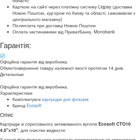
області)
Карткою на сайті через платіжну систему Liqpay (доставки
Новою Поштою, курʼєром по Києву та області, самовивози з
центрального магазину)
Післяплата при доставці Новою Поштою
Оплата частинамими від ПриватБанку, Monobank
Гарантія:
Офіційна гарантія від виробника.
Обмін/повернення товару належної якості протягом 14 днів.
Детальніше
Офіційна гарантія від виробника.
Характеристики
Комплектуючі
картриджі для фільтрів
Бренд
Ecosoft
Опис
Картридж зі спресованого активованого вугілля
Ecosoft CTO10
4,5"х10"
, для очистки жидкости.
У якості фільтрувального матеріалу використовується спресоване