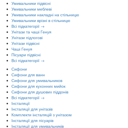
Умивальники підвісні
Умивальники меблеві
Умивальники накладні на стільницю
Умивальники врізні в стільницю
Всі підкатегорії →
Унітази та чаші Генуя
Унітази підлогові
Унітази підвісні
Чаші Генуя
Пісуари підвісні
Всі підкатегорії →
Сифони
Сифони для ванн
Сифони для умивальников
Сифони для кухонних мийок
Сифони для душових піддонів
Всі підкатегорії →
Інсталяції
Інсталяції для унітазів
Комплекти інсталяцій з унітазом
Інсталяції для пісуарів
Інсталяції для умивальників