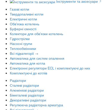
Інструменти та аксесуари
Газові котли
Твердопаливні котли
Електричні котли
Обв'язка котелень
Буферні ємності
Колектори для обв'язки котелень
Гідрострілки
Насосні групи
Теплообмінники
Всі підкатегорії →
Автоматика для систем опалення
Автоматика для котла
Електронні регулятори ECL і комплектуючі до них
Комплектуючі до котлів
Радіатори
Сталеві радіатори
Алюмінієві радіатори
Біметалеві радіатори
Декоративні радіатори
Регулююча радіаторна арматура
Всі підкатегорії →