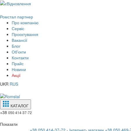
Ромстал партнер
Про компанію
Сервіс
Проєктування
Вакансії
Блог
Об'єкти
Контакти
Прайс
Новини
Акції
UKR
RUS
КАТАЛОГ
+38
050 414-37-72
Показати
+38 050 414-37-72 - Інтернет- магазин
+38 050 469-