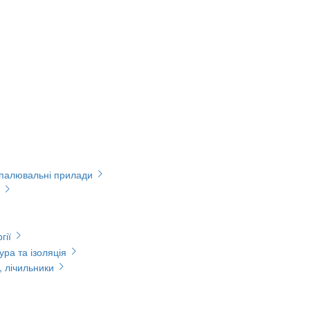
опалювальні прилади
гії
ура та ізоляція
, лічильники