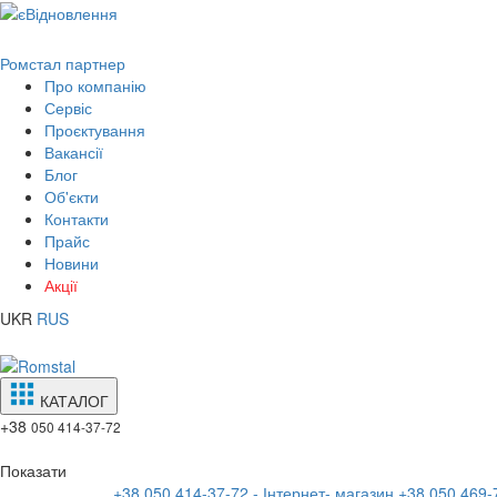
Ромстал партнер
Про компанію
Сервіс
Проєктування
Вакансії
Блог
Об'єкти
Контакти
Прайс
Новини
Акції
UKR
RUS
КАТАЛОГ
+38
050 414-37-72
Показати
+38 050 414-37-72 - Інтернет- магазин
+38 050 469-