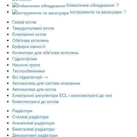
Кліматичне обладнання
Інструменти та аксесуари
Газові котли
Твердопаливні котли
Електричні котли
Обв'язка котелень
Буферні ємності
Колектори для обв'язки котелень
Гідрострілки
Насосні групи
Теплообмінники
Всі підкатегорії →
Автоматика для систем опалення
Автоматика для котла
Електронні регулятори ECL і комплектуючі до них
Комплектуючі до котлів
Радіатори
Сталеві радіатори
Алюмінієві радіатори
Біметалеві радіатори
Декоративні радіатори