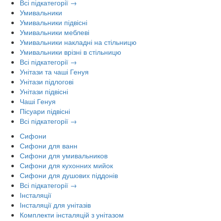
Всі підкатегорії →
Умивальники
Умивальники підвісні
Умивальники меблеві
Умивальники накладні на стільницю
Умивальники врізні в стільницю
Всі підкатегорії →
Унітази та чаші Генуя
Унітази підлогові
Унітази підвісні
Чаші Генуя
Пісуари підвісні
Всі підкатегорії →
Сифони
Сифони для ванн
Сифони для умивальников
Сифони для кухонних мийок
Сифони для душових піддонів
Всі підкатегорії →
Інсталяції
Інсталяції для унітазів
Комплекти інсталяцій з унітазом