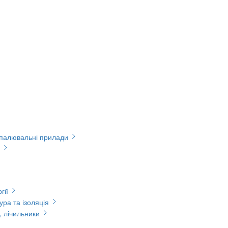
опалювальні прилади
гії
ура та ізоляція
, лічильники