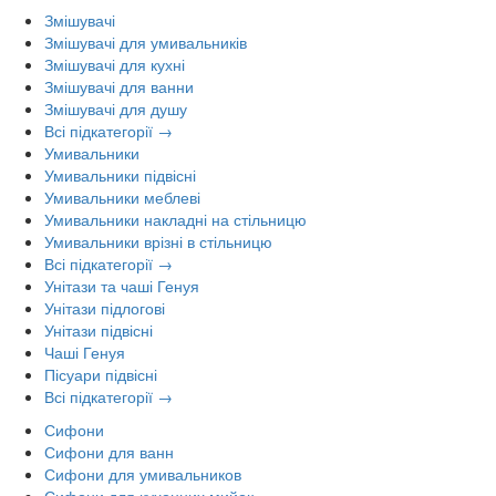
Змішувачі
Змішувачі для умивальників
Змішувачі для кухні
Змішувачі для ванни
Змішувачі для душу
Всі підкатегорії →
Умивальники
Умивальники підвісні
Умивальники меблеві
Умивальники накладні на стільницю
Умивальники врізні в стільницю
Всі підкатегорії →
Унітази та чаші Генуя
Унітази підлогові
Унітази підвісні
Чаші Генуя
Пісуари підвісні
Всі підкатегорії →
Сифони
Сифони для ванн
Сифони для умивальников
Сифони для кухонних мийок