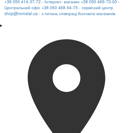
+38 050 414-37-72 - Інтернет- магазин
+38 050 469-73-00 -
Центральний офіс
+38 050 468-54-75 - сервісний центр
shop@romstal.ua - з питань співпраці
Контакти магазинів