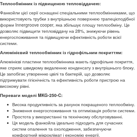
Теплообмінник із підвищеною тепловіддачею:
Фанкойли цієї серії оснащені спеціальними теплообмінниками, що
використовують трубки з внутрішньою поверхнею трапецієподібної
форми Innergroove cooper, яка збільшує площу теплообміну. Це
дозволяє підвищити тепловіддачу на 28%, знижуючи рівень
енергоспоживання та підвищуючи ефективність роботи всієї
системи.
Алюмінієвий теплообмінник із гідрофільним покриттям:
Алюмінієві пластини теплообмінника мають гідрофільне покриття,
яке сприяє швидкому видаленню конденсату з внутрішнього блоку.
Це запобігає утворенню цвілі та бактерій, що дозволяє
підтримувати гігієнічність та ефективність роботи пристрою на
високому рівні.
Переваги моделі MKG-250-C:
Висока продуктивність за рахунок покращеного теплообміну.
Зниження енергоспоживання та оптимізація роботи системи.
Простота у використанні та технічному обслуговуванні.
Ця модель фанкойла ідеально підходить для сучасних
систем опалення та охолодження, забезпечуючи
комфортний мікроклімат і економію енергії.