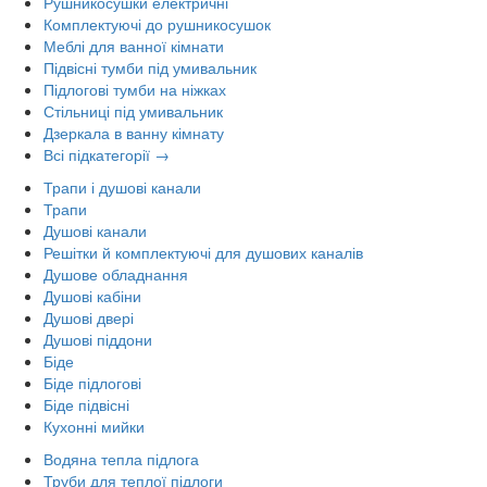
Рушникосушки електричні
Комплектуючі до рушникосушок
Меблі для ванної кімнати
Підвісні тумби під умивальник
Підлогові тумби на ніжках
Стільниці під умивальник
Дзеркала в ванну кімнату
Всі підкатегорії →
Трапи і душові канали
Трапи
Душові канали
Решітки й комплектуючі для душових каналів
Душове обладнання
Душові кабіни
Душові двері
Душові піддони
Біде
Біде підлогові
Біде підвісні
Кухонні мийки
Водяна тепла підлога
Труби для теплої підлоги