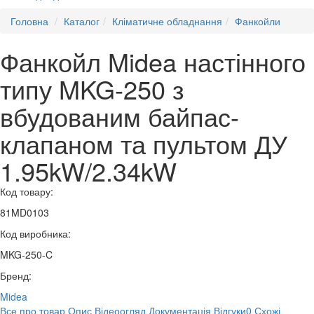
Головна
Каталог
Кліматичне обладнання
Фанкойли
Фанкойл Midea настінного
типу MKG-250 з
вбудованим байпас-
клапаном та пультом ДУ
1.95kW/2.34kW
Код товару:
81MD0103
Код виробника:
MKG-250-C
Бренд:
Midea
Все про товар
Опис
Відеоогляд
Документація
Відгуки
0
Схожі