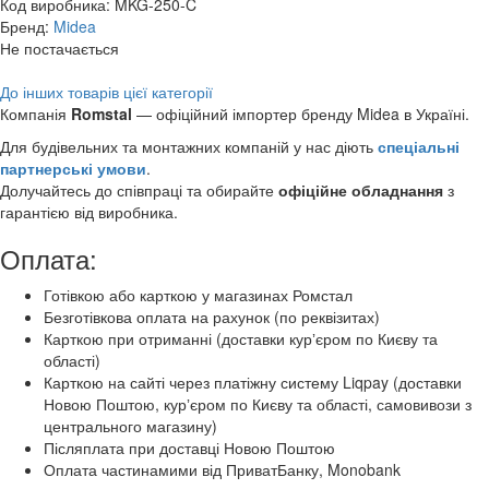
Код виробника:
MKG-250-C
Бренд:
Midea
Не постачається
До інших товарів цієї категорії
Компанія
Romstal
— офіційний імпортер бренду Midea в Україні.
Для будівельних та монтажних компаній у нас діють
спеціальні
партнерські умови
.
Долучайтесь до співпраці та обирайте
офіційне обладнання
з
гарантією від виробника.
Оплата:
Готівкою або карткою у магазинах Ромстал
Безготівкова оплата на рахунок (по реквізитах)
Карткою при отриманні (доставки курʼєром по Києву та
області)
Карткою на сайті через платіжну систему Liqpay (доставки
Новою Поштою, курʼєром по Києву та області, самовивози з
центрального магазину)
Післяплата при доставці Новою Поштою
Оплата частинамими від ПриватБанку, Monobank