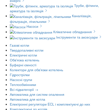
енергії
Труби, фітинги,
арматура та ізоляція
Каналізація,
фільтрація, лічильники
Насоси
Кліматичне обладнання
Інструменти та аксесуари
Газові котли
Твердопаливні котли
Електричні котли
Обв'язка котелень
Буферні ємності
Колектори для обв'язки котелень
Гідрострілки
Насосні групи
Теплообмінники
Всі підкатегорії →
Автоматика для систем опалення
Автоматика для котла
Електронні регулятори ECL і комплектуючі до них
Комплектуючі до котлів