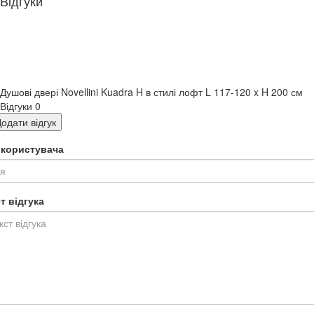
Відгуки
Душові двері Novellini Kuadra H в стилі лофт L 117-120 x H 200 см
Відгуки
0
одати відгук
я користувача
т відгука