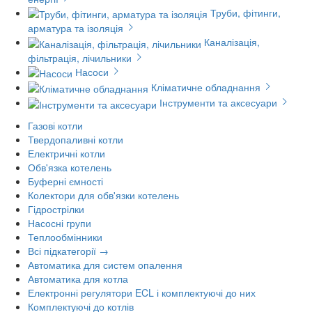
Труби, фітинги,
арматура та ізоляція
Каналізація,
фільтрація, лічильники
Насоси
Кліматичне обладнання
Інструменти та аксесуари
Газові котли
Твердопаливні котли
Електричні котли
Обв'язка котелень
Буферні ємності
Колектори для обв'язки котелень
Гідрострілки
Насосні групи
Теплообмінники
Всі підкатегорії →
Автоматика для систем опалення
Автоматика для котла
Електронні регулятори ECL і комплектуючі до них
Комплектуючі до котлів