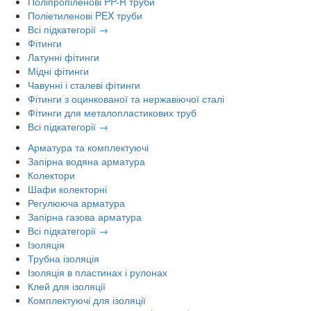
Поліпропіленові PP-R труби
Поліетиленові PEX труби
Всі підкатегорії →
Фітинги
Латунні фітинги
Мідні фітинги
Чавунні і сталеві фітинги
Фітинги з оцинкованої та нержавіючої сталі
Фітинги для металопластикових труб
Всі підкатегорії →
Арматура та комплектуючі
Запірна водяна арматура
Колектори
Шафи колекторні
Регулююча арматура
Запірна газова арматура
Всі підкатегорії →
Ізоляція
Трубна ізоляція
Ізоляція в пластинах і рулонах
Клей для ізоляції
Комплектуючі для ізоляції