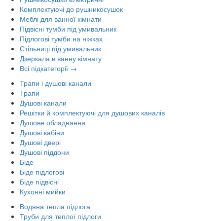
Комплектуючі до рушникосушок
Меблі для ванної кімнати
Підвісні тумби під умивальник
Підлогові тумби на ніжках
Стільниці під умивальник
Дзеркала в ванну кімнату
Всі підкатегорії →
Трапи і душові канали
Трапи
Душові канали
Решітки й комплектуючі для душових каналів
Душове обладнання
Душові кабіни
Душові двері
Душові піддони
Біде
Біде підлогові
Біде підвісні
Кухонні мийки
Водяна тепла підлога
Труби для теплої підлоги