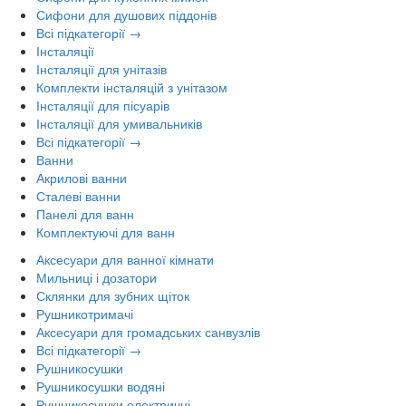
Сифони для душових піддонів
Всі підкатегорії →
Інсталяції
Інсталяції для унітазів
Комплекти інсталяцій з унітазом
Інсталяції для пісуарів
Інсталяції для умивальників
Всі підкатегорії →
Ванни
Акрилові ванни
Сталеві ванни
Панелі для ванн
Комплектуючі для ванн
Аксесуари для ванної кімнати
Мильниці і дозатори
Склянки для зубних щіток
Рушникотримачі
Аксесуари для громадських санвузлів
Всі підкатегорії →
Рушникосушки
Рушникосушки водяні
Рушникосушки електричні