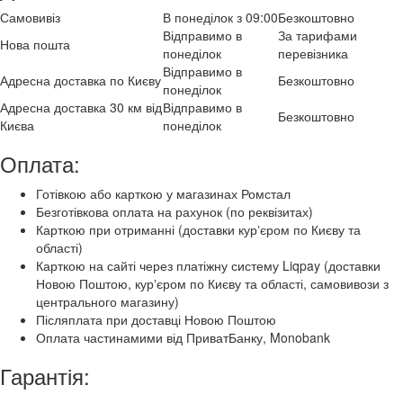
Самовивіз
В понеділок з 09:00
Безкоштовно
Відправимо в
За тарифами
Нова пошта
понеділок
перевізника
Відправимо в
Адресна доставка по Києву
Безкоштовно
понеділок
Адресна доставка 30 км від
Відправимо в
Безкоштовно
Києва
понеділок
Оплата:
Готівкою або карткою у магазинах Ромстал
Безготівкова оплата на рахунок (по реквізитах)
Карткою при отриманні (доставки курʼєром по Києву та
області)
Карткою на сайті через платіжну систему Liqpay (доставки
Новою Поштою, курʼєром по Києву та області, самовивози з
центрального магазину)
Післяплата при доставці Новою Поштою
Оплата частинамими від ПриватБанку, Monobank
Гарантія: