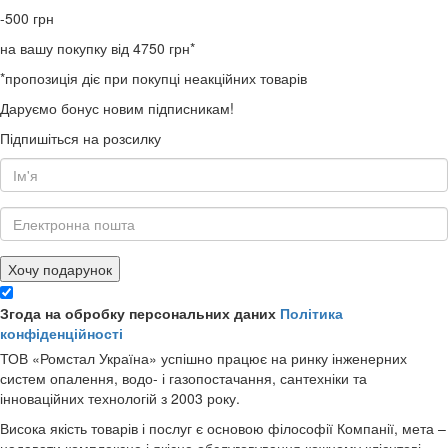
-500
грн
на вашу покупку від 4750 грн*
*пропозиція діє при покупці неакційних товарів
Даруємо бонус новим підписникам!
Підпишіться на розсилку
Хочу подарунок
Згода на обробку персональних даних
Політика
конфіденційності
ТОВ «Ромстал Україна» успішно працює на ринку інженерних
систем опалення, водо- і газопостачання, сантехніки та
інноваційних технологій з 2003 року.
Висока якість товарів і послуг є основою філософії Компанії, мета –
надавати комплексне і якісне обслуговування кожному клієнтові.