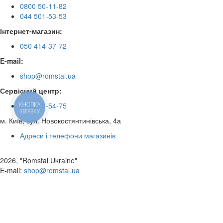
0800 50-11-82
044 501-53-53
Інтернет-магазин:
050 414-37-72
E-mail:
shop@romstal.ua
Сервісний центр:
050 468-54-75
КНОПКА
ЗВ'ЯЗКУ
м. Київ, вул. Новокостянтинівська, 4а
Адреси і телефони магазинів
2026, "Romstal Ukraine"
​E-mail:
shop@romstal.ua