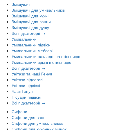
Змішувачі
Змішувачі для умивальників
Змішувачі для кухні
Змішувачі для ванни
Змішувачі для душу
Всі підкатегорії →
Умивальники
Умивальники підвісні
Умивальники меблеві
Умивальники накладні на стільницю
Умивальники врізні в стільницю
Всі підкатегорії →
Унітази та чаші Генуя
Унітази підлогові
Унітази підвісні
Чаші Генуя
Пісуари підвісні
Всі підкатегорії →
Сифони
Сифони для ванн
Сифони для умивальников
Сифони для кухонних мийок