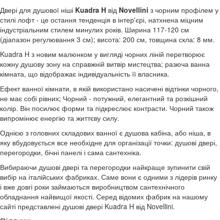
Двері для душової ніші
Kuadra H
від
Novellini
з
чорним профілем у
стилі лофт - це остання тенденція в інтер'єрі, натхнена міцним
індустріальним стилем минулих років. Ширина 117-120 см
(діапазон регулювання 3 см); висота: 200 см, товщина скла: 8 мм.
Kuadra H з новим малюнком у вигляді чорних ліній перетворює
кожну душову зону на справжній витвір мистецтва; разюча ванна
кімната, що відображає індивідуальність її власника.
Ефект ванної кімнати, в якій використано насичені відтінки чорного,
не має собі рівних; Чорний - потужний, елегантний та розкішний
колір. Він посилює форми та підкреслює контрасти. Чорний також
випромінює енергію та життєву силу.
Однією з головних складових ванної є душова кабіна, або ніша, в
яку вбудовується все необхідне для організації точки: душові двері,
перегородки, бічні панелі і сама сантехніка.
Вибираючи душові двері та перегородки найкраще зупинити свій
вибір на італійських фабриках. Саме вони є одними з лідерів ринку
і вже довгі роки займаються виробництвом сантехнічного
обладнання найвищої якості. Серед відомих фабрик на нашому
сайті представлені душові двері Kuadra H від Novellini.